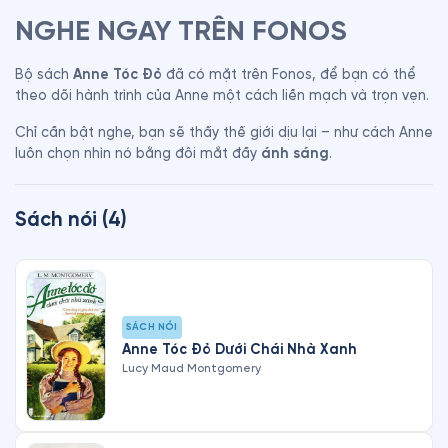
NGHE NGAY TRÊN FONOS
Bộ sách 
Anne Tóc Đỏ
 đã có mặt trên Fonos, để bạn có thể 
theo dõi hành trình của Anne một cách liền mạch và trọn vẹn.
Chỉ cần bật nghe, bạn sẽ thấy thế giới dịu lại – như cách Anne 
luôn chọn nhìn nó bằng đôi mắt đầy 
ánh sáng
.
Sách nói
(
4
)
SÁCH NÓI
Anne Tóc Đỏ Dưới Chái Nhà Xanh
Lucy Maud Montgomery