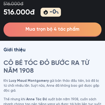
516.000đ
516.000đ
-
0
%
Mua trọn bộ 4 tác phẩm
Giới thiệu
CÔ BÉ TÓC ĐỎ BƯỚC RA TỪ 
NĂM 1908
Khi 
Lucy Maud Montgomery
 gửi bản thảo đầu tiên, bà đã bị 
từ chối nhiều lần. Suýt nữa, Anne đã không bao giờ được gặp 
độc giả.
Thế nhưng khi 
Anne Tóc Đỏ
 xuất bản năm 1908, cuốn sách 
nhanh chóng tạo nên tiếng vang và được tái bản liên tục suốt 