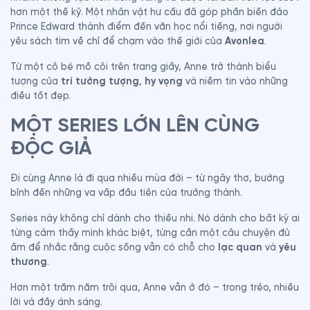
hơn một thế kỷ. Một nhân vật hư cấu đã góp phần biến đảo 
Prince Edward thành điểm đến văn học nổi tiếng, nơi người 
yêu sách tìm về chỉ để chạm vào thế giới của 
Avonlea
.
Từ một cô bé mồ côi trên trang giấy, Anne trở thành biểu 
tượng của 
trí tưởng tượng
, 
hy vọng
 và niềm tin vào những 
điều tốt đẹp.
MỘT SERIES LỚN LÊN CÙNG 
ĐỘC GIẢ
Đi cùng Anne là đi qua nhiều mùa đời – từ ngây thơ, bướng 
bỉnh đến những va vấp đầu tiên của trưởng thành.
Series này không chỉ dành cho thiếu nhi. Nó dành cho bất kỳ ai 
từng cảm thấy mình khác biệt, từng cần một câu chuyện đủ 
ấm để nhắc rằng cuộc sống vẫn có chỗ cho 
lạc quan
 và 
yêu 
thương
.
Hơn một trăm năm trôi qua, Anne vẫn ở đó – trong trẻo, nhiều 
lời và đầy ánh sáng.