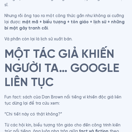
sĩ.
Nhưng rồi ông tạo ra một công thức gần như không ai cưỡng 
lại được: 
mật mã + biểu tượng + tôn giáo + lịch sử + những 
bí mật gây tranh cãi
.
Và phần còn lại là lịch sử xuất bản.
MỘT TÁC GIẢ KHIẾN 
NGƯỜI TA… GOOGLE 
LIÊN TỤC
Fun fact: sách của Dan Brown nổi tiếng vì khiến độc giả liên 
tục dừng lại để tra cứu xem:
“Chi tiết này có thật không?”
Từ các hội kín, biểu tượng tôn giáo cho đến công trình kiến 
trúc nổi tiếng, ông luôn pha trộn giữa 
fact và fiction
 theo 