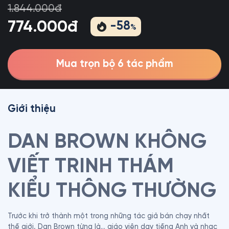
1.844.000đ
774.000đ
-
58
%
Mua trọn bộ 6 tác phẩm
Giới thiệu
DAN BROWN KHÔNG 
VIẾT TRINH THÁM 
KIỂU THÔNG THƯỜNG
Trước khi trở thành một trong những tác giả bán chạy nhất 
thế giới, Dan Brown từng là… giáo viên dạy tiếng Anh và nhạc 