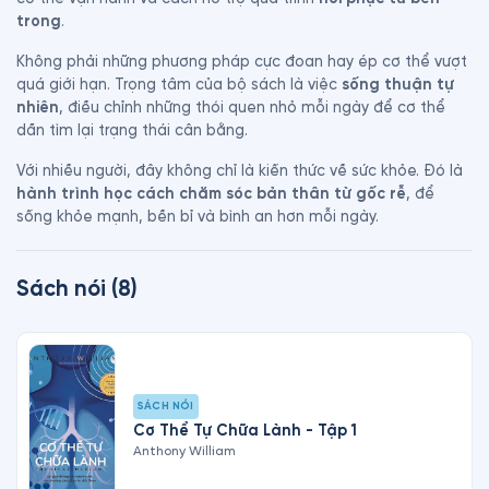
trong
.
Không phải những phương pháp cực đoan hay ép cơ thể vượt 
quá giới hạn. Trọng tâm của bộ sách là việc 
sống thuận tự 
nhiên
, điều chỉnh những thói quen nhỏ mỗi ngày để cơ thể 
dần tìm lại trạng thái cân bằng.
Với nhiều người, đây không chỉ là kiến thức về sức khỏe. Đó là 
hành trình học cách chăm sóc bản thân từ gốc rễ
, để 
sống khỏe mạnh, bền bỉ và bình an hơn mỗi ngày.
Sách nói
(
8
)
SÁCH NÓI
Cơ Thể Tự Chữa Lành - Tập 1
Anthony William