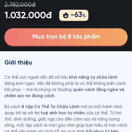
2.782.000đ
1.032.000đ
-
63
%
Mua trọn bộ 8 tác phẩm
Giới thiệu
Cơ thể con người vốn đã sở hữu 
khả năng tự chữa lành
đáng kinh ngạc. Vấn đề không phải là cơ thể không biết cách 
hồi phục – mà là chúng ta thường 
quên cách lắng nghe và 
chăm sóc nó đúng cách
.
Bộ sách 
8 tập Cơ Thể Tự Chữa Lành
 mở ra một hành trình 
quay trở lại với 
trí tuệ sinh học tự nhiên
 của cơ thể. Từ hơi 
thở, dinh dưỡng, giấc ngủ cho đến cảm xúc và năng lượng 
sống, mỗi tập sách là một góc nhìn giúp bạn hiểu rõ hơn cách 
cơ thể vận hành và cách hỗ trợ quá trình 
hồi phục từ bên 