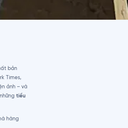
uất bản 
k Times, 
n ảnh – và 
 những 
tiểu 
mà hàng 