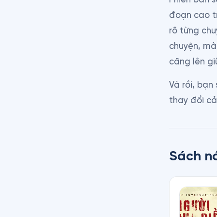
đoạn cao t
rõ từng chu
chuyện, mà
căng lên gi
Và rồi, bạn
thay đổi cả
Sách nó