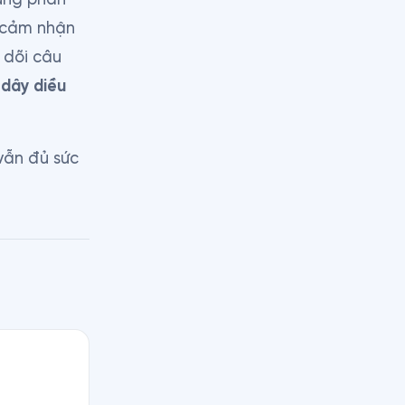
cảm nhận 
dõi câu 
 dây diều
vẫn đủ sức 