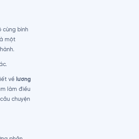
 cùng bình 
à một 
thành.
ác.
ết về 
lương 
ảm làm điều 
 câu chuyện 
ững phân 