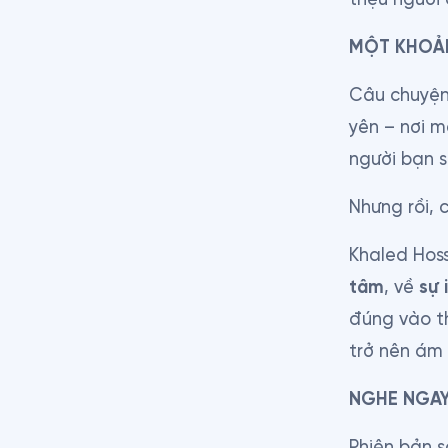
MỘT KHOẢ
Câu chuyện 
yên – nơi 
người bạn s
Nhưng rồi, 
Khaled Hoss
tâm
, về 
sự 
đúng vào th
trở nên ám 
NGHE NGAY
Phiên bản s