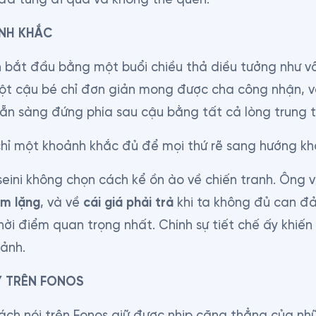
NH KHẮC
bắt đầu bằng một buổi chiều thả diều tưởng như vô
một cậu bé chỉ đơn giản mong được cha công nhận, v
ẵn sàng đứng phía sau cậu bằng tất cả lòng trung 
chỉ một khoảnh khắc đủ để mọi thứ rẽ sang hướng kh
eini không chọn cách kể ồn ào về chiến tranh. Ông vi
im lặng
, và về 
cái giá phải trả
 khi ta không đủ can đ
ời điểm quan trọng nhất. Chính sự tiết chế ấy khiến
ảnh.
 TRÊN FONOS
ách nói trên Fonos giữ được nhịp căng thẳng của nh