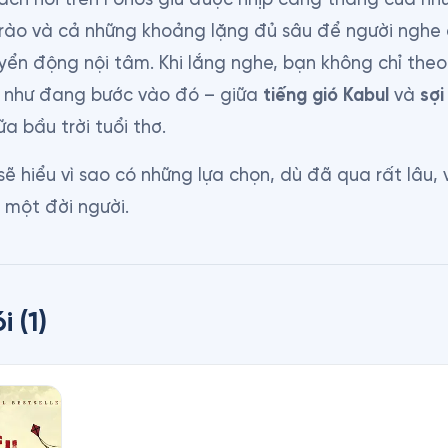
rào và cả những khoảng lặng đủ sâu để người nghe 
yển động nội tâm. Khi lắng nghe, bạn không chỉ theo 
 như đang bước vào đó – giữa 
tiếng gió Kabul
 và 
sợi
ữa bầu trời tuổi thơ.
 sẽ hiểu vì sao có những lựa chọn, dù đã qua rất lâu, 
 một đời người.
i
(
1
)