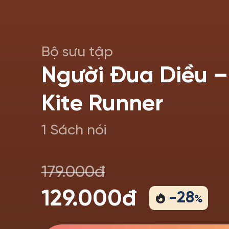
Bộ sưu tập
Người Đua Diều –
Kite Runner
1 Sách nói
179.000đ
129.000đ
-
28
%