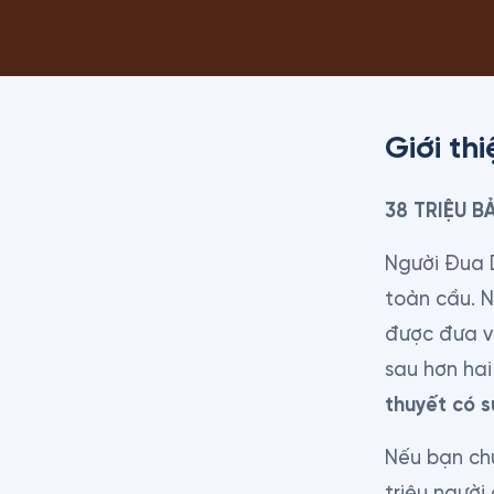
Giới thi
38 TRIỆU 
Người Đua D
toàn cầu. N
được đưa và
sau hơn hai
thuyết có 
Nếu bạn ch
triệu người