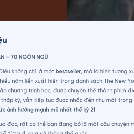
ệu
BẢN – 70 NGÔN NGỮ
iều không chỉ là một 
bestseller
, mà là hiện tượng x
hiều năm liền xuất hiện trong danh sách The New Yor
o chương trình học, được chuyển thể thành phim điệ
 thập kỷ, vẫn tiếp tục được nhắc đến như một trong
sức ảnh hưởng mạnh mẽ nhất thế kỷ 21
.
ưa đọc, rất có thể bạn đang bỏ lỡ một câu chuyện 
 đã từng đi qua và không thể quên.