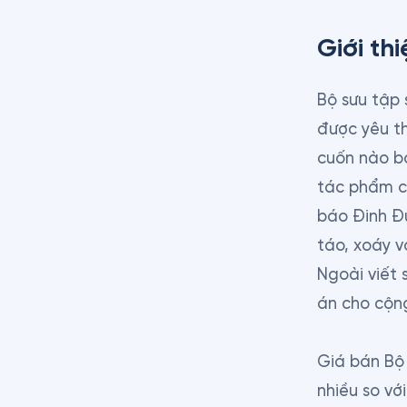
Giới thi
Bộ sưu tập 
được yêu th
cuốn nào bá
tác phẩm c
báo Đinh Đứ
táo, xoáy v
Ngoài viết 
án cho cộn
Giá bán Bộ 
nhiều so vớ