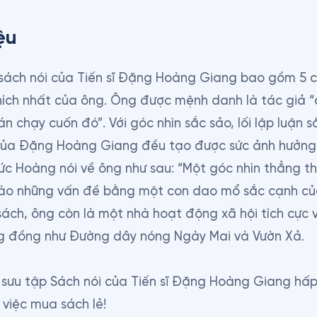
ệu
sách nói của Tiến sĩ Đặng Hoàng Giang bao gồm 5 c
ích nhất của ông. Ông được mệnh danh là tác giả “c
n chạy cuốn đó”. Với góc nhìn sắc sảo, lối lập luận s
ủa Đặng Hoàng Giang đều tạo được sức ảnh hưởng l
c Hoàng nói về ông như sau: “Một góc nhìn thẳng thắ
ào những vấn đề bằng một con dao mổ sắc cạnh của t
sách, ông còn là một nhà hoạt động xã hội tích cực vớ
g đồng như Đường dây nóng Ngày Mai và Vườn Xả.

sưu tập Sách nói của Tiến sĩ Đặng Hoàng Giang hấp
i việc mua sách lẻ!