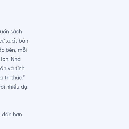
uốn sách 
ứ xuất bản 
ắc bén, mỗi 
ớn. Nhà 
n và tỉnh 
ri thức.” 
i nhiều dự 
 dẫn hơn 