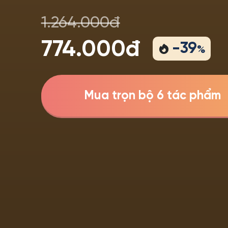
1.264.000đ
774.000đ
-
39
%
Mua trọn bộ 6 tác phẩm