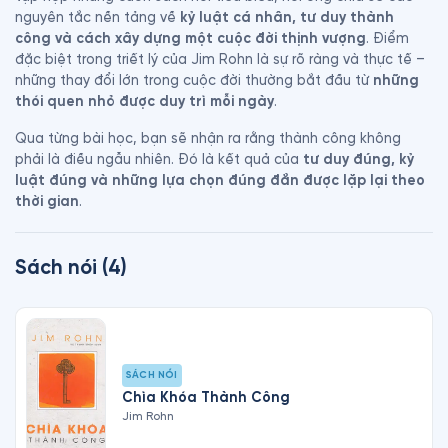
nguyên tắc nền tảng về 
kỷ luật cá nhân, tư duy thành 
công và cách xây dựng một cuộc đời thịnh vượng
. Điểm 
đặc biệt trong triết lý của Jim Rohn là sự rõ ràng và thực tế – 
những thay đổi lớn trong cuộc đời thường bắt đầu từ 
những 
thói quen nhỏ được duy trì mỗi ngày
.
Qua từng bài học, bạn sẽ nhận ra rằng thành công không 
phải là điều ngẫu nhiên. Đó là kết quả của 
tư duy đúng, kỷ 
luật đúng và những lựa chọn đúng đắn được lặp lại theo 
thời gian
.
Sách nói
(
4
)
SÁCH NÓI
Chìa Khóa Thành Công
Jim Rohn