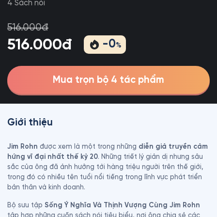
4 Sách nói
516.000đ
516.000đ
-
0
%
Mua trọn bộ 4 tác phẩm
Giới thiệu
Jim Rohn
 được xem là một trong những 
diễn giả truyền cảm 
hứng vĩ đại nhất thế kỷ 20
. Những triết lý giản dị nhưng sâu 
sắc của ông đã ảnh hưởng tới hàng triệu người trên thế giới, 
trong đó có nhiều tên tuổi nổi tiếng trong lĩnh vực phát triển 
bản thân và kinh doanh.
Bộ sưu tập 
Sống Ý Nghĩa Và Thịnh Vượng Cùng Jim Rohn
tập hợp những cuốn sách nói tiêu biểu, nơi ông chia sẻ các 