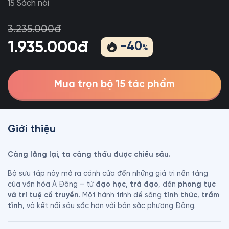
15 Sách nói
3.235.000đ
1.935.000đ
-
40
%
Mua trọn bộ 15 tác phẩm
Giới thiệu
Càng lắng lại, ta càng thấu được chiều sâu.
Bộ sưu tập này mở ra cánh cửa đến những giá trị nền tảng 
của văn hóa Á Đông – từ 
đạo học
, 
trà đạo
, đến 
phong tục 
và trí tuệ cổ truyền
. Một hành trình để sống 
tỉnh thức
, 
trầm 
tĩnh
, và kết nối sâu sắc hơn với bản sắc phương Đông.