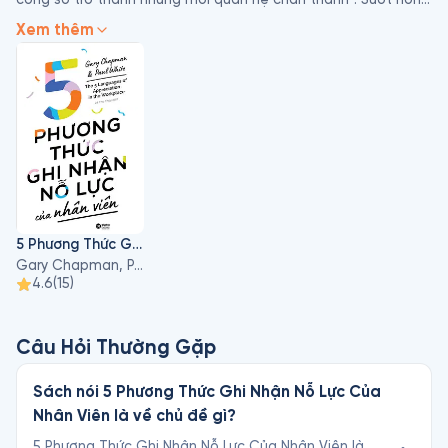
20 năm, ông đã hỗ trợ hàng trăm doanh nghiệp, tổ chức phi 
Xem thêm
lợi nhuận, trường học, cơ sở y tế… xây dựng môi trường làm 
việc tích cực và thắt chặt mối quan hệ giữa tổ chức, doanh 
nghiệp với người lao động. Ông viết bài và có nhiều bài 
phỏng vấn trên nhiều phương tiện thông tin nổi tiếng như 
Fortune,  U.S. News & World Report, CNN, Forbes, Bloomberg 
Businessweek, FoxNews, Huffington Post, Fast Company,...
5 Phương Thức Ghi Nhận Nỗ Lực Của Nhân Viên
Gary Chapman, Paul White
4.6
(
15
)
Câu Hỏi Thường Gặp
Sách nói 5 Phương Thức Ghi Nhận Nỗ Lực Của
Nhân Viên là về chủ đề gì?
5 Phương Thức Ghi Nhận Nỗ Lực Của Nhân Viên là