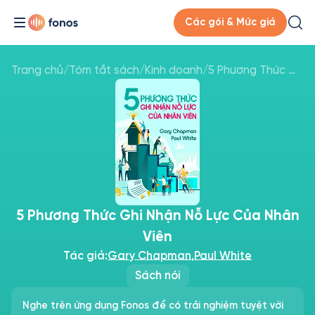
Các gói & Mức giá
Trang chủ
/
Tóm tắt sách
/
Kinh doanh
/
5 Phương Thức Ghi Nhận Nỗ Lực Của Nhân Viên
5 Phương Thức Ghi Nhận Nỗ Lực Của Nhân
Viên
Tác giả:
Gary Chapman
,
Paul White
Sách nói
Nghe trên ứng dụng Fonos để có trải nghiệm tuyệt vời