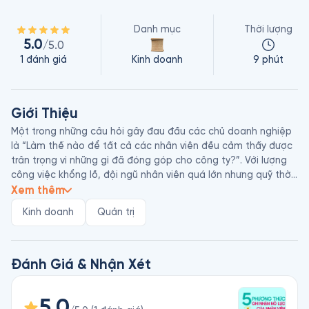
Danh mục
Thời lượng
5.0
/5.0
1
đánh giá
Kinh doanh
9 phút
Giới Thiệu
Một trong những câu hỏi gây đau đầu các chủ doanh nghiệp 
là “Làm thế nào để tất cả các nhân viên đều cảm thấy được 
trân trọng vì những gì đã đóng góp cho công ty?”. Với lượng 
công việc khổng lồ, đội ngũ nhân viên quá lớn nhưng quỹ thời 
gian hạn hẹp, phần đông nhà lãnh đạo thường gặp khó khăn 
Xem thêm
trong việc lựa chọn cách khen thưởng phù hợp. 5 Phương 
Kinh doanh
Quản trị
Thức Ghi Nhận Nỗ Lực Của Nhân Viên sẽ cung cấp các công 
cụ cải thiện tinh thần làm việc của nhân viên theo đúng cách 
mà họ muốn, nhằm xây dựng một môi trường làm việc tích 
cực, hăng say và gắn kết.

Đánh Giá & Nhận Xét
Tiến sĩ Gary Chapman sinh năm 1938, là chuyên gia tâm lý 
5.0
người Mỹ có hơn 30 năm kinh nghiệm trong lĩnh vực tư vấn hôn 