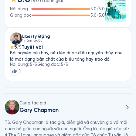
/5.0
(
1
đánh giá
)
nhân, gia đình. Ông còn là mục sư, diễn giả, người dẫn 
Nội dung
5.0
/5.0
chương trình radio và tác giả của nhiều đầu sách nổi tiếng. 
Giọng đọc
5.0
/5.0
Bạn đọc Việt Nam có thể tìm hiểu một số tác phẩm của ông 
như 5 Ngôn Ngữ Tình Yêu Dành Cho Trẻ Em, 5 Ngôn Ngữ Tình 
Yêu Dành Cho Bạn Trẻ, 5 Phương Thức Ghi Nhận Nỗ Lực Của 
Nhân Viên, Xây Dựng Kỹ Năng Xã Hội Cho Trẻ Trong Thời Đại 
Liberty Đặng
1 năm trước
Số…

5
Tuyệt vời
/5
Bài nghiên cứu hay, nêu lên được điều nguyên thủy, như
Tiến sĩ Paul White là tác giả, diễn giả, nhà tâm lý học và huấn 
là một dạng bản chất của biếu tặng hay trao đổi.
luyện viên hàng đầu, được mệnh danh là “người biến các mối 
Nội dung
:
5
/5
Giọng đọc
:
5
/5
quan hệ nơi công sở trở thành những mối quan hệ chân 
1
thành”. Hơn 20 năm, ông đã hỗ trợ hàng trăm doanh nghiệp, 
trường học, cơ sở y tế, các tổ chức phi lợi nhuận xây dựng 
môi trường làm việc tích cực và thắt chặt mối quan hệ giữa 
doanh nghiệp/tổ chức với người lao động.
Cùng tác giả
Gary Chapman
TS. Gary Chapman là tác giả, diễn giả và chuyên gia về mối 
quan hệ giữa con người với con người. Ông là tác giả của sê-
ri The 5 Love Languages và giám đốc của Tổ chức Tư vấn Hôn 