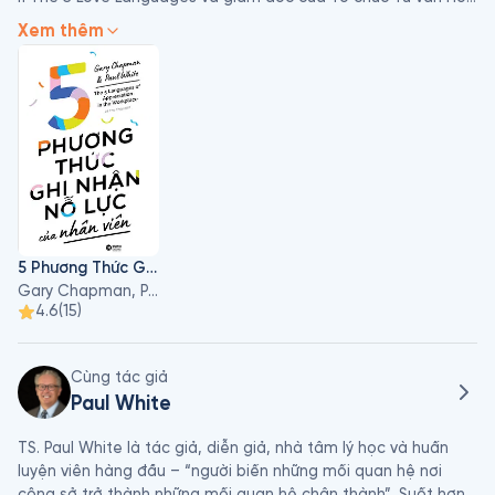
nhân và Gia đình. Các chương trình phát thanh do ông thực 
Xem thêm
hiện cũng được phát tại 400 đài truyền thành.
5 Phương Thức Ghi Nhận Nỗ Lực Của Nhân Viên
Gary Chapman, Paul White
4.6
(
15
)
Cùng tác giả
Paul White
TS. Paul White là tác giả, diễn giả, nhà tâm lý học và huấn 
luyện viên hàng đầu – “người biến những mối quan hệ nơi 
công sở trở thành những mối quan hệ chân thành”. Suốt hơn 