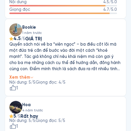
Nội dung
4.5
/5.0
Giọng đọc
4.7
/5.0
Bookie
1 năm trước
4.5
GIÁ TRỊ
/5
Quyển sách nói về ba “viên ngọc” – ba điều cốt lõi mà
một đứa trẻ cần để bước vào đời một cách “khoẻ
mạnh”. Tác giả không chỉ nêu khái niệm mà còn gợi ý
cho ba mẹ những cách cụ thể để hướng dẫn, đồng hành
cùng con. Điểm mình thích là sách đưa ra rất nhiều tình
huống quen thuộc với phụ huynh Việt Nam, khiến mình
Xem thêm
dễ liên hệ với thực tế. Đặc biệt, các gợi ý khi con gặp
Nội dung
:
5
/5
Giọng đọc
:
4
/5
thất bại thật sự chạm vào mình — vì đó là điều mình đã
1
thiếu khi còn nhỏ. Nếu ngày ấy có ai làm vậy với mình, có
lẽ mình đã không hoang mang, khó xử hay lo sợ đến thế.
Hoa
Sách có nhiều hình minh hoạ nên khi đọc mới cảm nhận
4 năm trước
trọn vẹn (nếu chỉ nghe thì khó hình dung). Ngoài ra, tác
5
Rất hay
/5
giả còn gợi ý thêm tài liệu đọc mở rộng — mình rất thích
Nội dung
:
5
/5
Giọng đọc
:
5
/5
chi tiết này. Ban đầu, giọng văn có chút mỉa mai khiến
1
mình hơi khó chịu. Nhưng càng đọc về sau mình càng