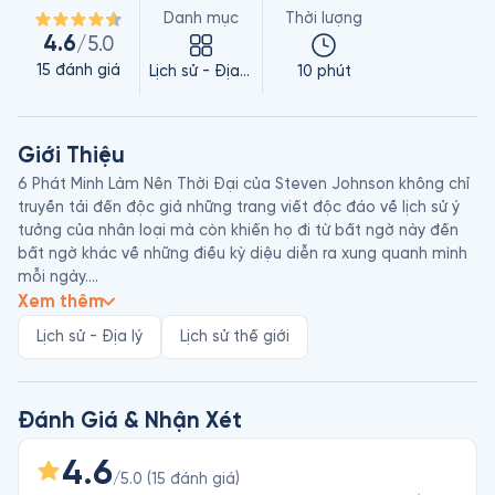
Danh mục
Thời lượng
4.6
/5.0
15
đánh giá
Lịch sử - Địa lý
10 phút
Giới Thiệu
6 Phát Minh Làm Nên Thời Đại của Steven Johnson không chỉ 
truyền tải đến độc giả những trang viết độc đáo về lịch sử ý 
tưởng của nhân loại mà còn khiến họ đi từ bất ngờ này đến 
bất ngờ khác về những điều kỳ diệu diễn ra xung quanh mình 
mỗi ngày.

Steven Johnson là nhà đồng sáng lập của Feed, tạp chí trực 
Xem thêm
tuyến uy tín về công nghệ, khoa học và văn hóa, ra đời năm 
Lịch sử - Địa lý
Lịch sử thế giới
1995 và ngừng hoạt động năm 2001. Ông từng là tác giả, nhà 
đồng sáng lập và MC cho chuỗi chương trình rất ăn khách của 
kênh BBC One: Thế giới được hình thành như thế nào?. Đây 
cũng là cơ sở để ông xây dựng nên quyển sách 6 Phát Minh 
Đánh Giá & Nhận Xét
Làm Nên Thời Đại. Bên cạnh tác phẩm ấn tượng này, Steven 
Johnson còn là tác giả của nhiều cuốn sách bán chạy khác 
4.6
/5.0
(
15
đánh giá
)
viết về chủ đề lịch sử ý tưởng.