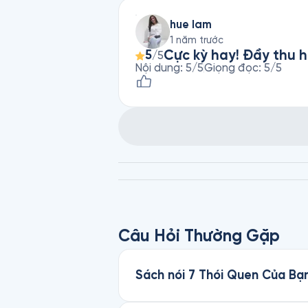
hue lam
1 năm trước
Cực kỳ hay! Đầy thu h
5
/5
Nội dung
:
5
/5
Giọng đọc
:
5
/5
Câu Hỏi Thường Gặp
Sách nói 7 Thói Quen Của Bạn