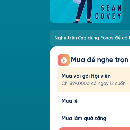
Nghe trên ứng dụng Fonos để có t
Mua để nghe trọn
Mua với gói Hội viên
Chỉ 899.000đ có ngay 12 cuốn + t
Mua lẻ
Mua làm quà tặng