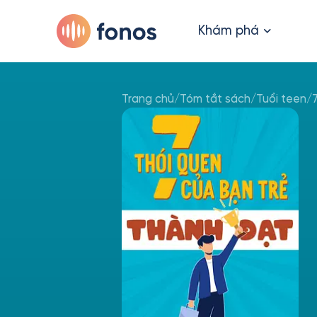
Khám phá
Trang chủ
/
Tóm tắt sách
/
Tuổi teen
/