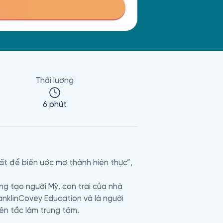
Thời lượng
6 phút
ất để biến ước mơ thành hiện thực”, 
g tạo người Mỹ, con trai của nhà 
nklinCovey Education và là người 
ên tắc làm trung tâm.