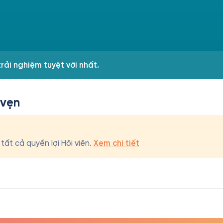
rải nghiệm tuyệt vời nhất.
 vẹn
ất cả quyền lợi Hội viên.
Xem chi tiết