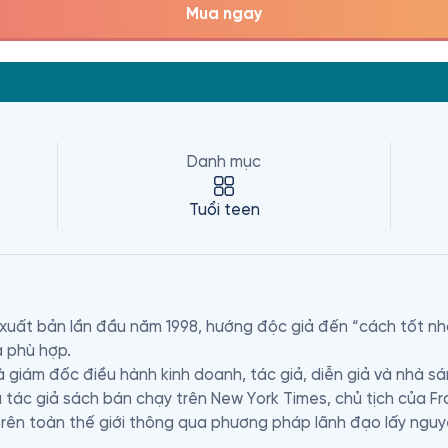
Mua ngay
Danh mục
Tuổi teen
̣t xuất bản lần đầu năm 1998, hướng độc giả đến “cách tốt nh
 phù hợp.

à giám đốc điều hành kinh doanh, tác giả, diễn giả và nhà sán
 tác giả sách bán chạy trên New York Times, chủ tịch của Fra
 trên toàn thế giới thông qua phương pháp lãnh đạo lấy nguy