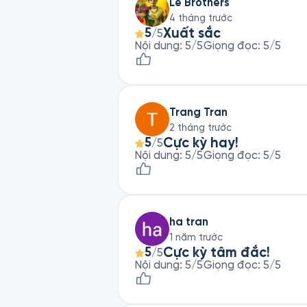
Le Brothers
4 tháng trước
Xuất sắc
5
/5
Nội dung
:
5
/5
Giọng đọc
:
5
/5
Trang Tran
2 tháng trước
Cực kỳ hay!
5
/5
Nội dung
:
5
/5
Giọng đọc
:
5
/5
ha tran
1 năm trước
Cực kỳ tâm đắc!
5
/5
Nội dung
:
5
/5
Giọng đọc
:
5
/5