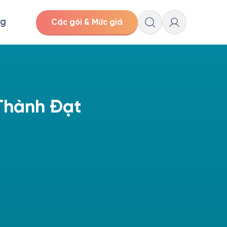
ng
Các gói & Mức giá
Thành Đạt