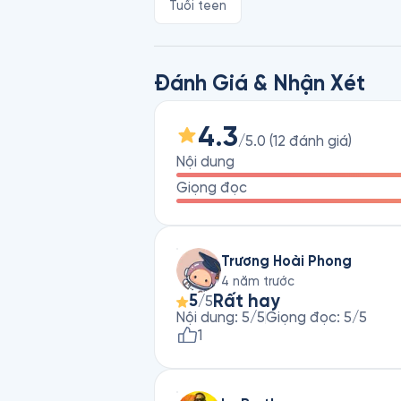
Tuổi teen
Đánh Giá & Nhận Xét
4.3
/5.0
(
12
đánh giá
)
Nội dung
Giọng đọc
Trương Hoài Phong
4 năm trước
Rất hay
5
/5
Nội dung
:
5
/5
Giọng đọc
:
5
/5
1