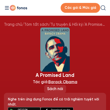
Các gói & Mức giá
Trang chủ
/
Tóm tắt sách
/
Tự truyện & Hồi ký
/
A Promised Land
A Promised Land
Tác giả:
Barack Obama
Sách nói
Nghe trên ứng dụng Fonos để có trải nghiệm tuyệt vời
nhất.