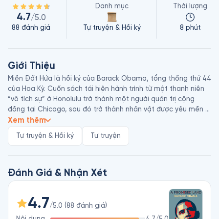
Danh mục
Thời lượng
4.7
/5.0
88
đánh giá
Tự truyện & Hồi ký
8 phút
Giới Thiệu
Miền Đất Hứa là hồi ký của Barack Obama, tổng thống thứ 44 
của Hoa Kỳ. Cuốn sách tái hiện hành trình từ một thanh niên 
“vô tích sự” ở Honolulu trở thành một người quản trị cộng 
đồng tại Chicago, sau đó trở thành nhân vật được yêu mến 
hàng đầu và đồng thời bị hoài nghi nhiều nhất trong lịch sử 
Xem thêm
nước Mỹ.

Tự truyện & Hồi ký
Tự truyện
Tác giả Barack Obama là tổng thống da màu đầu tiên của 
Hoa Kỳ. Hai cuốn sách khác của ông là Những Giấc Mơ Từ Cha 
Tôi và Hy Vọng Táo Bạo đều là những tác phẩm bán chạy 
hàng đầu và được dịch ra hàng chục ngôn ngữ trên thế giới.
Đánh Giá & Nhận Xét
4.7
/5.0
(
88
đánh giá
)
Nội dung
4.7
/5.0