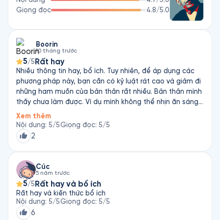
Giọng đọc
4.8
/5.0
Boorin
10 tháng trước
5
Rất hay
/5
Nhiều thông tin hay, bổ ích. Tuy nhiên, để áp dụng các
phương pháp này, bạn cần có kỷ luật rát cao và giảm đi
những ham muốn của bản thân rất nhiều. Bản thân mình
thấy chưa làm được. Ví dụ mình không thể nhịn ăn sáng
đến 12h. Sáng thức dậy là bụng đói cồn cào rồi, không
Xem thêm
ăn sẽ rất chóng mặt. Và mình cũng không cai cà phê
Nội dung
:
5
/5
Giọng đọc
:
5
/5
được
2
Cúc
5 năm trước
5
Rất hay và bổ ích
/5
Rất hay và kiến thức bổ ích
Nội dung
:
5
/5
Giọng đọc
:
5
/5
6