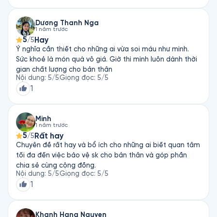
Dương Thanh Nga
1 năm trước
5
Hay
/5
Ý nghĩa cần thiết cho những ai vừa soi máu như mình.
Sức khoẻ là món quà vô giá. Giờ thì mình luôn dành thời
gian chất lượng cho bản thân
Nội dung
:
5
/5
Giọng đọc
:
5
/5
1
Minh
1 năm trước
5
Rất hay
/5
Chuyên đề rất hay và bổ ích cho những ai biết quan tâm
tối đa đến việc bảo vệ sk cho bản thân và góp phần
chia sẻ cùng cộng đồng.
Nội dung
:
5
/5
Giọng đọc
:
5
/5
1
Khanh Hang Nguyen