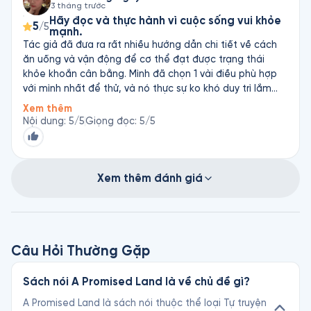
3 tháng trước
Hãy đọc và thực hành vì cuộc sống vui khỏe
5
/5
mạnh.
Tác giả đã đưa ra rất nhiều hướng dẫn chi tiết về cách
ăn uống và vận động để cơ thể đạt được trạng thái
khỏe khoắn cân bằng. Mình đã chọn 1 vài điều phù hợp
với mình nhất để thử, và nó thực sự ko khó duy trì lắm
đâu. Nếu ta đã dành thời gian đọc và tiếp thu những
Xem thêm
kiến thức giá trị từ quyển sách, chắc hẳn tác giả sẽ hạnh
Nội dung
:
5
/5
Giọng đọc
:
5
/5
phúc vô cùng khi ta cùng thực hành với ông. Hành trình
của mình bắt đầu từ việc ko ăn gì sau 8h tối, rồi nâng
thêm chút ở mức 7h tối. Kết quả tức thì là giấc ngủ của
mình sâu hơn, không bị viêm họng vì trào ngược. Bước 2
Xem thêm đánh giá
mình bỏ bữa sáng, hoặc trì hoãn sáng cho đến 11h giờ
để giữ mỗi ngày chỉ 2 bữa. Mình giảm cái bụng mỡ rất
nhanh, tuy nhiên ban đầu, do đã có vết hay bị ợ, bao tử
mình hơi biểu tình mấy ngày khiến bước 2 này mất hơn 1
Câu Hỏi Thường Gặp
tháng để tạm thu hoạch. Kết quả là cơ thể nhẹ nhàng
hẳn. Tóm lại, hãy hành động ngay vì cuộc sống chất
lượng hơn
Sách nói A Promised Land là về chủ đề gì?
A Promised Land là sách nói thuộc thể loại Tự truyện