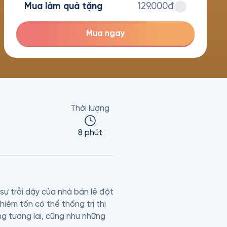
Mua làm quà tặng
129.000đ
Mua ngay
Thời lượng
8 phút
 trỗi dậy của nhà bán lẻ đột 
iêm tốn có thể thống trị thị 
g tương lai, cũng như những 