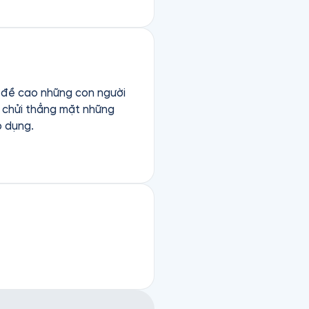
h đề cao những con người
ể chửi thẳng mặt những
p dụng.