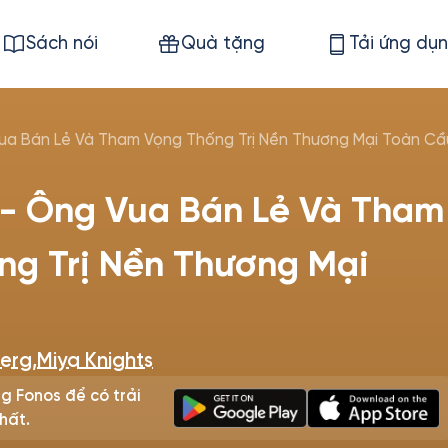
Sách nói
Quà tặng
Tải ứng dụ
a Bán Lẻ Và Tham Vọng Thống Trị Nền Thương Mại Toàn Cầ
 Ông Vua Bán Lẻ Và Tham
ng Trị Nền Thương Mại
u
Berg
,
Miya Knights
g Fonos để có trải
hất.