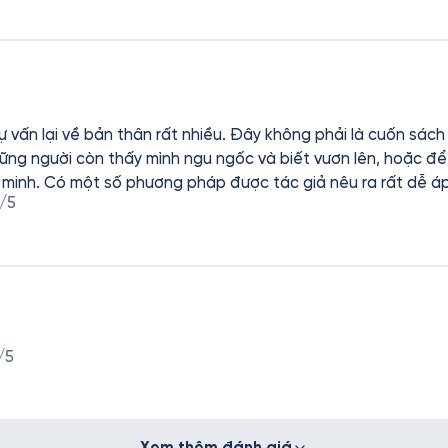
ự vấn lại về bản thân rất nhiều. Đây không phải là cuốn sác
hững người còn thấy mình ngu ngốc và biết vươn lên, hoặc đ
g minh. Có một số phương pháp được tác giả nêu ra rất dễ á
/5
/5
Xem thêm đánh giá