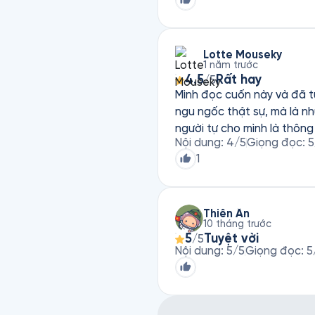
Lotte Mouseky
1 năm trước
4.5
Rất hay
/5
Mình đọc cuốn này và đã t
ngu ngốc thật sự, mà là n
người tự cho mình là thôn
Nội dung
:
4
/5
Giọng đọc
:
5
1
Thiên Ân
10 tháng trước
5
Tuyệt vời
/5
Nội dung
:
5
/5
Giọng đọc
:
5