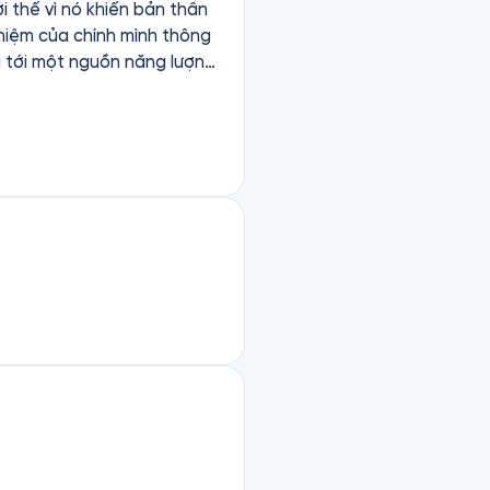
i thế vì nó khiến bản thân
ghiệm của chính mình thông
 tới một nguồn năng lượng
ở đâu để kịp thời xoay
 sự phong độ kiên nhẫn
ừng nâng cấp bản thân bằng
cuộc đời này mà không có