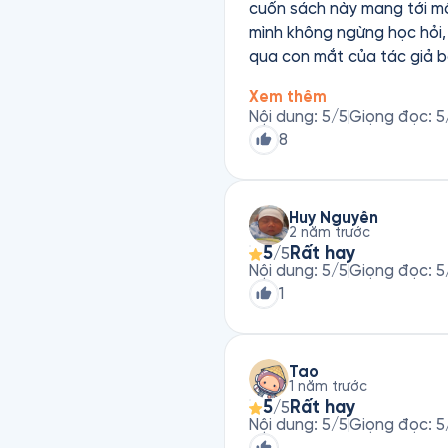
cuốn sách này mang tới một
mình không ngừng học hỏi, 
qua con mắt của tác giả 
hứng khởi để bản thân dám
Xem thêm
chuyển tình huống. Quan t
Nội dung
:
5
/5
Giọng đọc
:
5
vượt ra khỏi sự thiếu hiểu
8
giọng văn hài hước nhưng l
vấn đề và việc của mình là
Huy Nguyễn
2 năm trước
5
Rất hay
/5
Nội dung
:
5
/5
Giọng đọc
:
5
1
Tao
1 năm trước
5
Rất hay
/5
Nội dung
:
5
/5
Giọng đọc
:
5