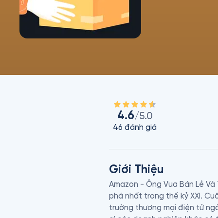
4.6
/5.0
46
đánh giá
Giới Thiệu
Amazon - Ông Vua Bán Lẻ Và T
phá nhất trong thế kỷ XXI. Cuố
trường thương mại điện tử ngà