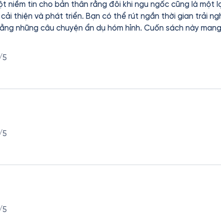
 niềm tin cho bản thân rằng đôi khi ngu ngốc cũng là một lợ
cải thiện và phát triển. Bạn có thể rút ngắn thời gian trải n
bằng những câu chuyện ẩn dụ hóm hỉnh. Cuốn sách này mang
 đối diện sự ngu ngốc của mình, biết được cấp độ của mình 
rọng nhất ở cuốn sách này sẽ bật mí cho bạn luôn giữ được
/5
 biết, hướng về việc liên tục mở rộng kiến thức và không ng
ại tạo ấn tượng sâu sắc cho đọc giả. Cuối cùng thì ai đến 
 giải quyết những vấn đề đó mà. Thế nên tự tin thôi! Hehe
/5
/5