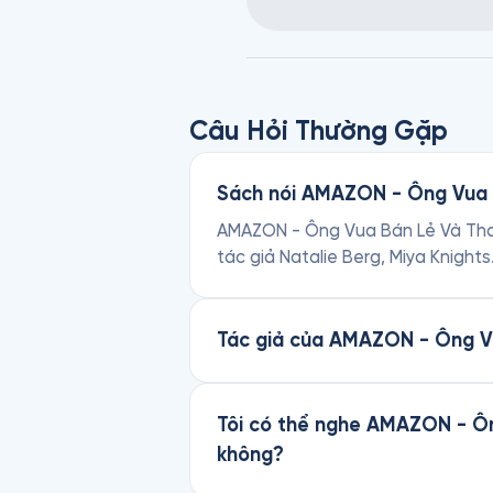
Câu Hỏi Thường Gặp
Sách nói AMAZON - Ông Vua B
AMAZON - Ông Vua Bán Lẻ Và Tham 
tác giả Natalie Berg, Miya Knight
Tác giả của AMAZON - Ông Vu
Tôi có thể nghe AMAZON - Ôn
không?