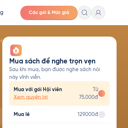
ng
Các gói & Mức giá
u
Mua sách để nghe trọn vẹn
Sau khi mua, bạn được nghe sách nói
này vĩnh viễn.
Mua với gói Hội viên
Từ
Xem quyền lợi
75.000đ
Mua lẻ
129.000đ