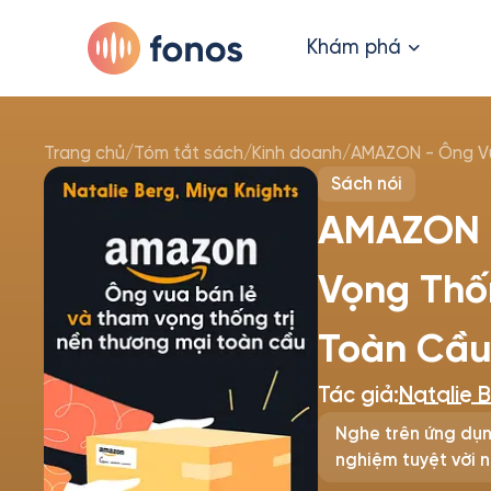
Khám phá
Trang chủ
/
Tóm tắt sách
/
Kinh doanh
/
AMAZON - Ông Vu
Sách nói
AMAZON -
Vọng Thố
Toàn Cầ
Tác giả:
Natalie 
Nghe trên ứng dụn
nghiệm tuyệt vời n