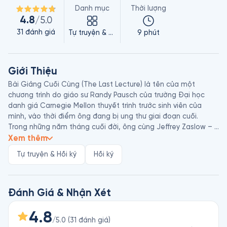
Danh mục
Thời lượng
4.8
/5.0
31
đánh giá
Tự truyện & Hồi ký
9 phút
Giới Thiệu
Bài Giảng Cuối Cùng (The Last Lecture) là tên của một 
chương trình do giáo sư Randy Pausch của trường Đại học 
danh giá Carnegie Mellon thuyết trình trước sinh viên của 
mình, vào thời điểm ông đang bị ung thư giai đoạn cuối. 

Trong những năm tháng cuối đời, ông cùng Jeffrey Zaslow – 
cây bút tài tình của tạp chí Wall Street Journal biên tập 
Xem thêm
thành sách, gồm 53 bài giảng, cũng chính là những bài giảng 
Tự truyện & Hồi ký
Hồi ký
cuối cùng trong sự nghiệp và cuộc đời của Randy. Cuốn sách 
đã tạo dấu ấn mạnh mẽ lên tầng lớp trẻ và được dịch ra 18 
thứ tiếng.

Giáo sư Randy Pausch (1960-2008), tốt nghiệp Đại học Brown 
Đánh Giá & Nhận Xét
(Hoa Kỳ). Ông lấy bằng tiến sĩ ngành khoa học máy tính tại 
trường Đại học Carnegie Mellon, bắt đầu sự nghiệp giảng dạy 
4.8
/5.0
(
31
đánh giá
)
vào năm 1997. Ngoài việc giảng dạy bộ môn Khoa học Máy 