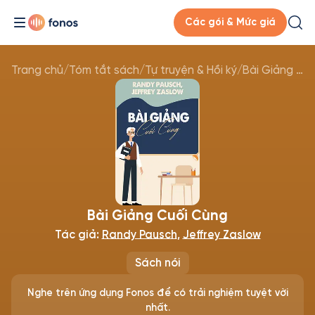
Các gói & Mức giá
Trang chủ
/
Tóm tắt sách
/
Tự truyện & Hồi ký
/
Bài Giảng Cuối Cùng
Bài Giảng Cuối Cùng
Tác giả:
Randy Pausch
,
Jeffrey Zaslow
Sách nói
Nghe trên ứng dụng Fonos để có trải nghiệm tuyệt vời
nhất.