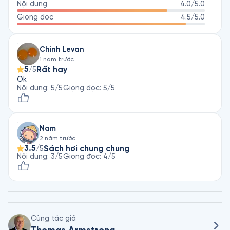
Nội dung
4.0
/5.0
Giọng đọc
4.5
/5.0
Chinh Levan
1 năm trước
5
Rất hay
/5
Ok
Nội dung
:
5
/5
Giọng đọc
:
5
/5
Nam
2 năm trước
3.5
Sách hơi chung chung
/5
Nội dung
:
3
/5
Giọng đọc
:
4
/5
Cùng tác giả