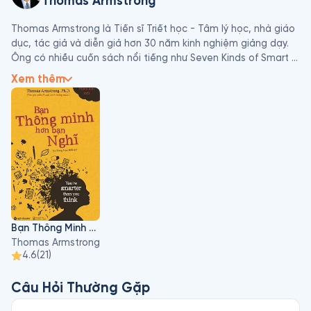
Thomas Armstrong
Thomas Armstrong là Tiến sĩ Triết học - Tâm lý học, nhà giáo 
dục, tác giả và diễn giả hơn 30 năm kinh nghiệm giảng dạy. 
Ông có nhiều cuốn sách nổi tiếng như Seven Kinds of Smart (7 
loại hình thông minh), Multiple Intelligences in the Classroom 
Xem thêm
(Trí thông minh đa dạng trong lớp học) và có rất nhiều bài 
báo được đăng trên tờ Parenting, Ladies' Home Journal, 
Family Circle. Ông cũng xuất hiện nhiều trên các chương trình 
truyền hình và phát thanh quốc gia, quốc tế như NBC, BBC.
Bạn Thông Minh Hơn Bạn Nghĩ
Thomas Armstrong
4.6
(
21
)
Câu Hỏi Thường Gặp