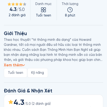
Danh mục
Thời lượng
4.3
/5.0
2
đánh giá
Tuổi teen
8 phút
Giới Thiệu
Theo học thuyết “trí thông minh đa dạng” của Howard 
Gardner, tất cả mọi người đều sở hữu các loại trí thông minh 
khác nhau. Cuốn sách Bạn Thông Minh Hơn Bạn Nghĩ sẽ giúp 
bạn nhận dạng những loại hình trí thông minh sẵn có của bản 
thân, và giới thiệu các phương pháp khoa học giúp bạn chinh 
phục những loại hình trí thông minh còn lại.
Xem thêm
Tuổi teen
Kỹ năng
Đánh Giá & Nhận Xét
4.3
/5.0
(
2
đánh giá
)