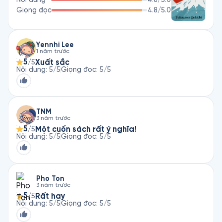
Giọng đọc
4.8
/5.0
Yennhi Lee
1 năm trước
5
Xuất sắc
/5
Nội dung
:
5
/5
Giọng đọc
:
5
/5
TNM
3 năm trước
5
Một cuốn sách rất ý nghĩa!
/5
Nội dung
:
5
/5
Giọng đọc
:
5
/5
Pho Ton
3 năm trước
5
Rất hay
/5
Nội dung
:
5
/5
Giọng đọc
:
5
/5