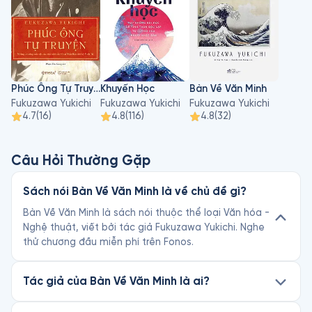
Phúc Ông Tự Truyện
Khuyến Học
Bàn Về Văn Minh
Fukuzawa Yukichi
Fukuzawa Yukichi
Fukuzawa Yukichi
4.7
(
16
)
4.8
(
116
)
4.8
(
32
)
Câu Hỏi Thường Gặp
Sách nói Bàn Về Văn Minh là về chủ đề gì?
Bàn Về Văn Minh là sách nói thuộc thể loại Văn hóa -
Nghệ thuật, viết bởi tác giả Fukuzawa Yukichi. Nghe
thử chương đầu miễn phí trên Fonos.
Tác giả của Bàn Về Văn Minh là ai?