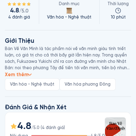
Danh mục
Thời lượng
4.8
/5.0
4
đánh giá
Văn hóa - Nghệ thuật
10 phút
Giới Thiệu
Bàn Về Văn Minh là tác phẩm nói về văn minh giàu tính triết 
luận, có giá trị cho cả thời bấy giờ lẫn hiện nay. Trong quyển 
sách, Fukuzawa Yukichi chỉ ra con đường văn minh cho Nhật 
Bản: noi theo phương Tây để tiến tới văn minh, tiến bộ nhưng 
đồng thời phải nhìn nhận những giá trị và cả những hạn chế ở 
Xem thêm
quốc gia mình.

Văn hóa - Nghệ thuật
Văn hóa phương Đông
Fukuzawa Yukichi (1835 - 1901) là một trong những nhân vật có 
ảnh hưởng lớn nhất của Nhật Bản, với tư tưởng canh tân. Ông 
khuyến khích các nhà cầm quyền trút bỏ tư duy lạc hậu thời 
cổ đại mà tiếp thu học thuật Tây phương để sánh bước với 
Đánh Giá & Nhận Xét
các nước  u Mỹ. Ông là tác giả của hai tác phẩm nổi tiếng là 
Khuyến Học và Phúc Ông Tự Truyện. Trước những đóng góp to 
4.8
lớn của ông, người dân Nhật Bản vô cùng kính trọng và in 
/5.0
(
4
đánh giá
)
chân dung của ông lên tờ tiền 10.000 yên của quốc gia này. 
Nội dung
4.8
/5.0