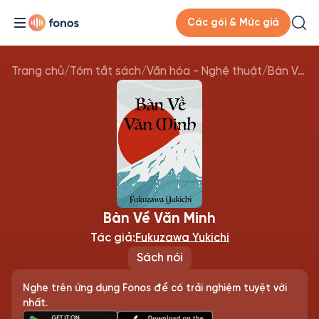
Các gói & Mức giá
Trang chủ
/
Tóm tắt sách
/
Văn hóa - Nghệ thuật
/
Bàn Về Văn Minh
Bàn Về Văn Minh
Tác giả:
Fukuzawa Yukichi
Sách nói
Nghe trên ứng dụng Fonos để có trải nghiệm tuyệt vời
nhất.