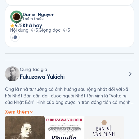
Daniel Nguyen
1 năm trước
4
Khá hay
/5
Nội dung
:
4
/5
Giọng đọc
:
4
/5
Cùng tác giả
Fukuzawa Yukichi
Ông là nhà tư tưởng có ảnh hưởng sâu rộng nhất đối với xã 
hội Nhật Bản cận đại, được người Nhật tôn vinh là "Voltaire 
của Nhật Bản". Hình của ông được in trên đồng tiền có mệnh 
giá cao nhất ở Nhật, tờ mười nghìn yên.
Xem thêm