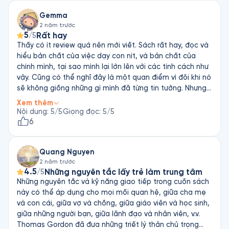
Gemma
2 năm trước
5
Rất hay
/5
Thấy có ít review quá nên mới viết. Sách rất hay, đọc và
hiểu bản chất của việc dạy con nít, và bản chất của
chính mình, tại sao mình lại lớn lên với các tính cách như
vậy. Cũng có thể nghĩ đây là một quan điểm vì đôi khi nó
sẽ không giống những gì mình đã từng tin tưởng. Nhưng
đọc để biết một loại quan điểm, để cân bằng với của
Xem thêm
mình, còn tốt hơn là không, và nghĩ của mình luôn đúng.
Nội dung
:
5
/5
Giọng đọc
:
5
/5
6
Quang Nguyen
2 năm trước
4.5
Những nguyên tắc lấy trẻ làm trung tâm
/5
Những nguyên tắc và kỹ năng giao tiếp trong cuốn sách
này có thể áp dụng cho mọi mối quan hệ, giữa cha mẹ
và con cái, giữa vợ và chồng, giữa giáo viên và học sinh,
giữa những người bạn, giữa lãnh đạo và nhân viên, v.v.
Thomas Gordon đã đưa những triết lý thân chủ trọng