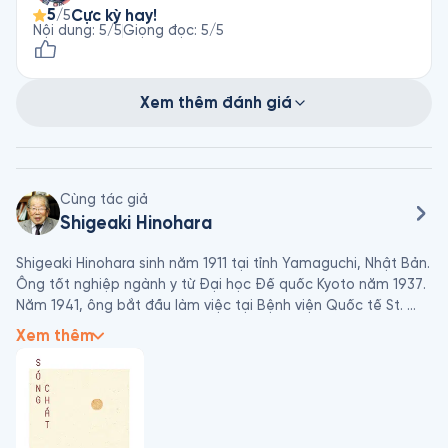
và tin tưởng và khả năng của họ trong việc tự tìm ra một
5
Cực kỳ hay!
/5
lối sống thích ứng
Nội dung
:
5
/5
Giọng đọc
:
5
/5
Xem thêm đánh giá
Cùng tác giả
Shigeaki Hinohara
Shigeaki Hinohara sinh năm 1911 tại tỉnh Yamaguchi, Nhật Bản. 
Ông tốt nghiệp ngành y từ Đại học Đế quốc Kyoto năm 1937. 
Năm 1941, ông bắt đầu làm việc tại Bệnh viện Quốc tế St. 
Luke ở Tokyo, nơi ông gắn bó suốt cuộc đời làm nghề y. Ông 
Xem thêm
là người tiên phong trong việc thúc đẩy y học phòng ngừa, 
đặc biệt là thiết lập hệ thống khám sức khỏe định kỳ toàn 
diện vào năm 1954 – một mô hình được xem là chuẩn mực tại 
Nhật Bản.
