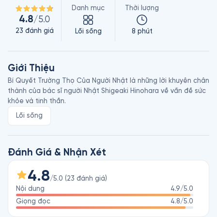
Danh mục
Thời lượng
4.8
/5.0
23
đánh giá
Lối sống
8 phút
Giới Thiệu
Bí Quyết Trường Thọ Của Người Nhật là những lời khuyên chân 
thành của bác sĩ người Nhật Shigeaki Hinohara về vấn đề sức 
khỏe và tinh thần. 
Lối sống
Đánh Giá & Nhận Xét
4.8
/5.0
(
23
đánh giá
)
Nội dung
4.9
/5.0
Giọng đọc
4.8
/5.0