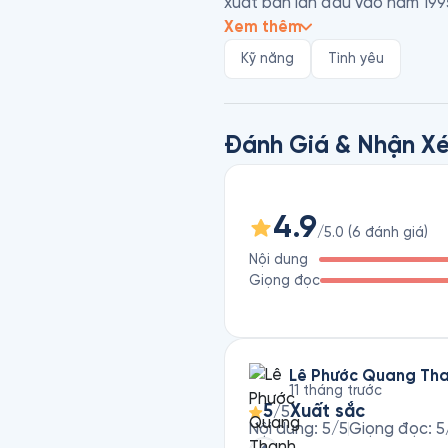
xuất bản lần đầu vào năm 199
Họ cũng là diễn giả chuyên về
Xem thêm
Kỹ năng
Tình yêu
Đánh Giá & Nhận Xé
4.9
/5.0
(
6
đánh giá
)
Nội dung
Giọng đọc
Lê Phước Quang Th
11 tháng trước
5
Xuất sắc
/5
Nội dung
:
5
/5
Giọng đọc
:
5