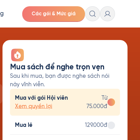
ng
Các gói & Mức giá
Mua sách để nghe trọn vẹn
Sau khi mua, bạn được nghe sách nói
này vĩnh viễn.
Mua với gói Hội viên
Từ
Xem quyền lợi
75.000đ
Mua lẻ
129.000đ