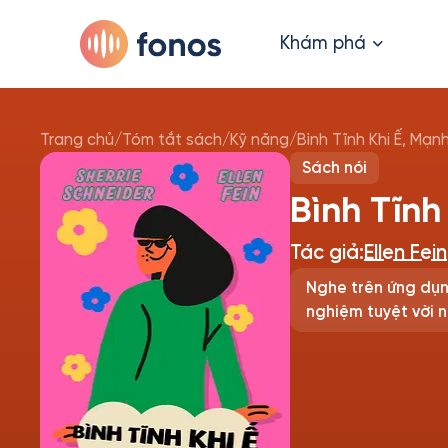
Khám phá
Trang chủ
/
Tóm tắt sách
/
Kỹ năng
/
Bình Tĩnh Khi Ế, Mạn
Sách nói
Bình Tĩnh
Tác giả:
Ellen Fein
Nghe trên ứng dụn
nghiệm tuyệt vời n