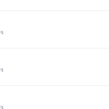
N
/5
/5
/5