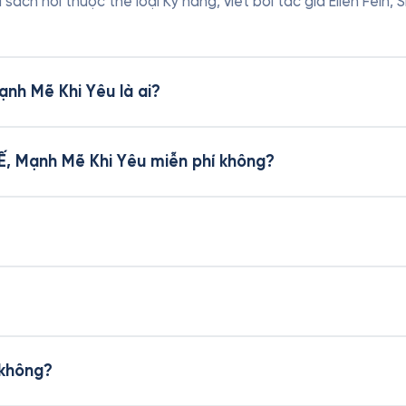
 sách nói thuộc thể loại Kỹ năng, viết bởi tác giả Ellen Fein,
Mạnh Mẽ Khi Yêu là ai?
i Ế, Mạnh Mẽ Khi Yêu miễn phí không?
 không?