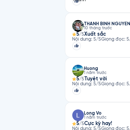
THANH BINH NGUYE
10 tháng trước
5
Xuất sắc
/5
Nội dung
:
5
/5
Giọng đọc
:
5
Huong
1 năm trước
5
Tuyệt vời
/5
Nội dung
:
5
/5
Giọng đọc
:
5
Long Vo
1 năm trước
5
Cực kỳ hay!
/5
Nội dung
:
5
/5
Giọng đọc
:
5