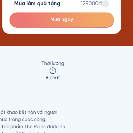
Mua làm quà tặng
129.000đ
Mua ngay
Thời lượng
8 phút
át khao kết hôn với người 
úc trong cuộc sống. 

ệ. Tác phẩm The Rules được họ 