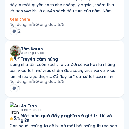
đây là một quyển sách nhẹ nhàng, ý nghĩa , thấm thía
và trọn vẹn khi là quyển sách đầu tiên của năm. Năm
nay chắc chắn cũng sẽ là một năm trọn vẹn với mình.
Xem thêm
Nội dung
:
5
/5
Giọng đọc
:
5
/5
2
Tâm Karen
5 tháng trước
5
Truyền cảm hứng
/5
Đúng như tên cuốn sách, ta vui đời sẽ vui Hãy là những
con virus tốt như virus chăm đọc sách, virus vui vê, virus
làm nhiều việc thiện … để “lây lan” cái sự tốt của mình
Nội dung
:
5
/5
Giọng đọc
:
5
/5
1
An Tran
4 năm trước
Một món quà đầy ý nghĩa và giá trị thì vô
5
/5
giá!
Con người chúng ta dể bị loá mắt bởi những thư xa hoa