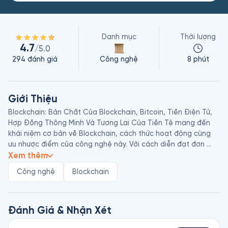
Danh mục
Thời lượng
4.7
/5.0
294
đánh giá
Công nghệ
8 phút
Giới Thiệu
Blockchain: Bản Chất Của Blockchain, Bitcoin, Tiền Điện Tử, 
Hợp Đồng Thông Minh Và Tương Lai Của Tiền Tệ mang đến 
khái niệm cơ bản về Blockchain, cách thức hoạt động cùng 
ưu nhược điểm của công nghệ này. Với cách diễn đạt đơn 
giản, gần gũi, cuốn sách giúp người đọc dễ dàng nắm bắt 
Xem thêm
bản chất vấn đề và phần nào dự đoán những thay đổi trong 
Công nghệ
Blockchain
mọi mặt đời sống xã hội tương lai nhờ sức mạnh tiềm năng 
của Blockchain.

Mark Gates là một tác giả vô cùng bí ẩn. Tên của ông được 
nhiều người biết đến qua hai tác phẩm nổi bật là Blockchain: 
Đánh Giá & Nhận Xét
Bản Chất Của Blockchain, Bitcoin, Tiền Điện Tử, Hợp Đồng 