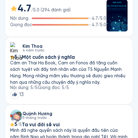
Thông Minh Và Tương Lai Của Tiền Tệ và BITCOIN – Bong 
4.7
Bóng Tài Chính Hay Tương Lai Của Tiền Tệ. Ông đóng vai trò 
/5.0
(
294
đánh giá
)
quan trọng trong bức tranh công nghệ suốt hơn một thập kỷ. 
Nội dung
4.7
/5.0
Ông cũng đồng thời là người ủng hộ mạnh mẽ các công nghệ 
Giọng đọc
4.7
/5.0
dựa trên nền tảng Blockchain và tiền mã hóa. Chính vì không 
ai thực sự biết về ông, Mark Gates trở thành một trong những 
ẩn số thú vị của kỷ nguyên 4.0.
Kim Thoa
4 năm trước
5
Một cuốn sách ý nghĩa
/5
Cảm ơn Thai Ha Book, Cam on Fonos đã tặng cuốn
sách tuyệt vời đầy tính nhân văn của TS Nguyễn Mạnh
Hùng. Mong những mầm yêu thương sẽ được gieo nhiều
hơn qua những câu chuyện đầy ý nghĩa này.
Nội dung
:
5
/5
Giọng đọc
:
5
/5
13
Quỳnh Hương
5 tháng trước
5
Ta vui đời sẽ vui
/5
Mình đã nghe quyển sách này là quyển đầu tiên của
năm Bính Ngọ và hoàn thành trong dịp nghỉ Tết. Với mình