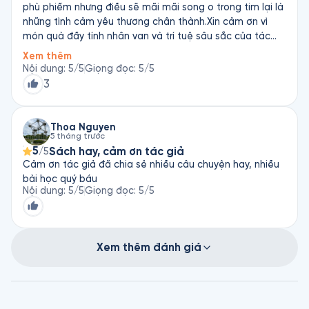
phù phiếm nhưng điều sẽ mãi mãi song o trong tim lại là
những tình cảm yêu thương chân thành.Xin cảm ơn vì
món quà đầy tính nhân van và trí tuệ sâu sắc của tác
giả ạ!
Xem thêm
Nội dung
:
5
/5
Giọng đọc
:
5
/5
3
Thoa Nguyen
5 tháng trước
5
Sách hay, cảm ơn tác giả
/5
Cảm ơn tác giả đã chia sẻ nhiều câu chuyện hay, nhiều
bài học quý báu
Nội dung
:
5
/5
Giọng đọc
:
5
/5
Xem thêm đánh giá