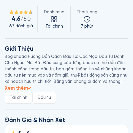
Danh mục
Thời lượng
4.6
/5.0
67
đánh giá
Tài chính
7 phút
Giới Thiệu
Boglehead Hướng Dẫn Cách Đầu Tư: Các Mẹo Đầu Tư Dành 
Cho Người Mới Bắt Đầu cung cấp từng bước cụ thể dẫn đến 
thành công trong đầu tư, bao gồm thông tin về những khoản 
đầu tư nên mua vào và nắm giữ, thuế bất động sản cũng như 
kế hoạch hưu trí chi tiết. Bằng văn phong dí dỏm và thông 
minh, cuốn sách mang đến cách xây dựng chiến lược đầu tư 
Xem thêm
bằng các phương pháp đã được cộng đồng Boglehead 
Tài chính
Đầu tư
chứng minh là hiệu quả.

Taylor Larimore, Mel Lindauer và Michael LeBoeuf là ba triệu 
phú gặp nhau trực tuyến và tổng hợp kinh nghiệm đầu tư của 
Đánh Giá & Nhận Xét
mình để giúp đỡ người khác. Các tác giả đã đóng góp hơn 
40.000 bài đăng trên các diễn đàn Diehards và Bogleheads.
