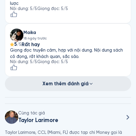
lược
Nội dung
:
5
/5
Giọng đọc
:
5
/5
Maika
18 ngày trước
5
Rất hay
/5
Giọng đọc truyền cảm, hợp với nội dung. Nội dung sách
cô đọng, rất khách quan, sắc sảo.
Nội dung
:
5
/5
Giọng đọc
:
5
/5
Xem thêm đánh giá
Cùng tác giả
Taylor Larimore
Taylor Larimore, CCL (Miami, FL) được tạp chí Money gọi là 