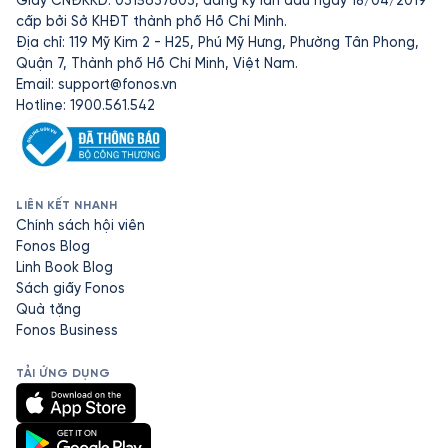
Giấy CNĐKKD: 0315637603, đăng ký lần đầu ngày 18/04/2019
cấp bởi Sở KHĐT thành phố Hồ Chí Minh.
Địa chỉ: 119 Mỹ Kim 2 - H25, Phú Mỹ Hưng, Phường Tân Phong,
Quận 7, Thành phố Hồ Chí Minh, Việt Nam.
Email:
support@fonos.vn
Hotline: 1900.561.542
LIÊN KẾT NHANH
Chính sách hội viên
Fonos Blog
Linh Book Blog
Sách giấy Fonos
Quà tặng
Fonos Business
TẢI ỨNG DỤNG