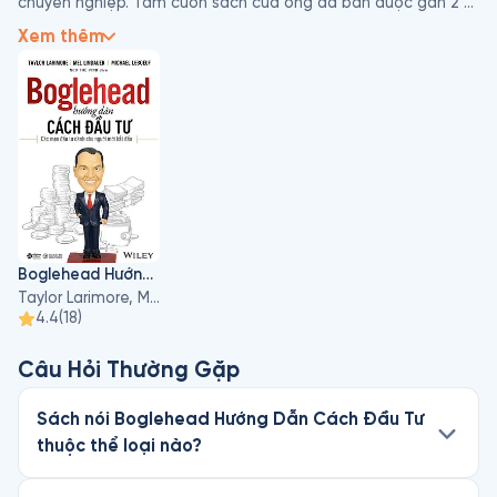
chuyên nghiệp. Tám cuốn sách của ông đã bán được gần 2 
triệu bản, được dịch ra hơn một tá ngôn ngữ, và được chuyển 
Xem thêm
thể thành 17 chương trình audio và video.
Boglehead Hướng Dẫn Cách Đầu Tư
Taylor Larimore, Michael Leboeuf, Mel Lindauer
4.4
(
18
)
Câu Hỏi Thường Gặp
Sách nói Boglehead Hướng Dẫn Cách Đầu Tư
thuộc thể loại nào?