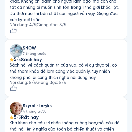
khảo. Không chỉ dành cho người lãnh đạo, mà còn cho
tất cả những ai muốn sinh tồn trong 1 thế giới khốc liệt.
Dù thời nào thì bản chất con người vẫn vậy. Giọng đọc
cực kỳ xuất sắc.
Nội dung
:
4
/5
Giọng đọc
:
5
/5
SNOW
7 tháng trước
5
Sách hay
/5
Sách nói về cách quản trị của vua, có ví dụ thực tế, có
thể tham khảo để làm công việc quản lý, tuy nhiên
không phải ai cũng thích nghe nội dung này
Nội dung
:
5
/5
Giọng đọc
:
5
/5
Skyroll-Loryks
4 tháng trước
5
Rất hay
/5
Khá khen cho câu trí nhân thắng cường bạo,mỗi câu đó
thôi nói lên ý nghĩa của toàn bộ chiến thuật và chiến