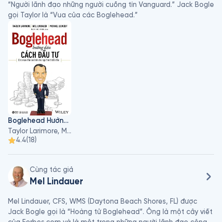
“Người lãnh đạo những người cuồng tín Vanguard.” Jack Bogle 
gọi Taylor là “Vua của các Boglehead.”
Boglehead Hướng Dẫn Cách Đầu Tư
Taylor Larimore, Michael Leboeuf, Mel Lindauer
4.4
(
18
)
Cùng tác giả
Mel Lindauer
Mel Lindauer, CFS, WMS (Daytona Beach Shores, FL) được 
Jack Bogle gọi là “Hoàng tử Boglehead”. Ông là một cây viết 