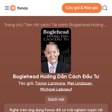
Các gói & Mức giá
Trang chủ
/
Tóm tắt sách
/
Tài chính
/
Boglehead Hướng Dẫn Cách Đầu Tư
Boglehead Hướng Dẫn Cách Đầu Tư
Tác giả:
Taylor Larimore
,
Mel Lindauer
,
Michael Leboeuf
Sách nói
Nghe trên ứng dụng Fonos để có trải nghiệm tuyệt vời