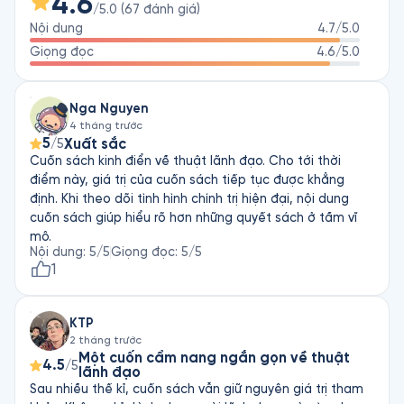
4.6
/5.0
(
67
đánh giá
)
Nội dung
4.7
/5.0
Mel Lindauer là một trong những người lãnh đạo Boglehead, 
đồng thời là một cây viết của trang forbes.com.

Giọng đọc
4.6
/5.0
Taylor Larimore được Jack Bogle gọi là “Vua của các 
Nga Nguyen
Boglehead”.

4 tháng trước
5
Xuất sắc
/5
Michael LeBoeuf là một tác giả có sách được xuất bản khắp 
Cuốn sách kinh điển về thuật lãnh đạo. Cho tới thời
thế giới, đồng thời là diễn giả chuyên nghiệp. Gần chục cuốn 
điểm này, giá trị của cuốn sách tiếp tục được khẳng
sách của ông đã bán được khoảng 2 triệu bản, được dịch ra 
định. Khi theo dõi tình hình chính trị hiện đại, nội dung
nhiều ngôn ngữ và được chuyển thể thành 17 chương trình 
cuốn sách giúp hiểu rõ hơn những quyết sách ở tầm vĩ
audio, video.
mô.
Nội dung
:
5
/5
Giọng đọc
:
5
/5
1
KTP
2 tháng trước
Một cuốn cẩm nang ngắn gọn về thuật
4.5
/5
lãnh đạo
Sau nhiều thế kỉ, cuốn sách vẫn giữ nguyên giá trị tham