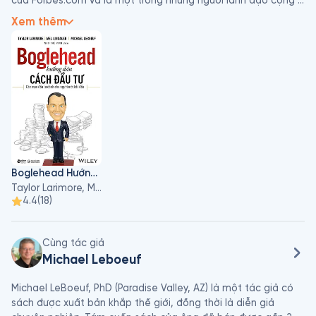
của Forbes.com và là một trong những người lãnh đạo cộng 
đồng Boglehead.
Xem thêm
Boglehead Hướng Dẫn Cách Đầu Tư
Taylor Larimore, Michael Leboeuf, Mel Lindauer
4.4
(
18
)
Cùng tác giả
Michael Leboeuf
Michael LeBoeuf, PhD (Paradise Valley, AZ) là một tác giả có 
sách được xuất bản khắp thế giới, đồng thời là diễn giả 