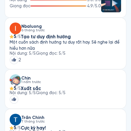
Giọng đọc
4.9
/5.0
Nbaluong
6 tháng trước
5
Tạo tư duy định hướng
/5
Một cuốn sách định hướng tư duy rất hay. Sẽ nghe lại để
hiểu hơn nữa
Nội dung
:
5
/5
Giọng đọc
:
5
/5
2
Chịn
1 năm trước
5
Xuất sắc
/5
Nội dung
:
5
/5
Giọng đọc
:
5
/5
Trần Chính
7 tháng trước
5
Cực kỳ hay!
/5