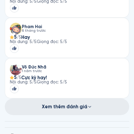
Nội dung
:
5
/5
Giọng đọc
:
5
/5
Pham Hai
8 tháng trước
5
Hay
/5
Nội dung
:
5
/5
Giọng đọc
:
5
/5
Võ Đức Nhã
1 năm trước
5
Cực kỳ hay!
/5
Nội dung
:
5
/5
Giọng đọc
:
5
/5
Xem thêm đánh giá