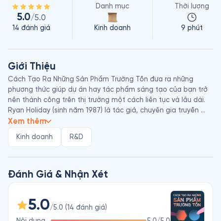
Danh mục
Thời lượng
5.0
/5.0
14
đánh giá
Kinh doanh
9 phút
Giới Thiệu
Cách Tạo Ra Những Sản Phẩm Trường Tồn đưa ra những 
phương thức giúp dự án hay tác phẩm sáng tạo của bạn trở 
nên thành công trên thị trường một cách liên tục và lâu dài.

Ryan Holiday (sinh năm 1987) là tác giả, chuyên gia truyền 
thông, từng là giám đốc tiếp thị của American Apparel và 
Xem thêm
hiện sở hữu công ty tư vấn của riêng mình, đồng thời là host 
Kinh doanh
R&D
của podcast The Daily Stoic. Bạn cũng có thể biết đến Ryan 
qua các tác phẩm Vượt Qua Bản Ngã, Khắc Kỷ - Từ Zeno Đến 
Marcus Aurelius, Chuyên Gia Tăng Trưởng Siêu Tốc…
Đánh Giá & Nhận Xét
5.0
/5.0
(
14
đánh giá
)
Nội dung
5.0
/5.0