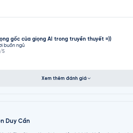
iọng gốc của giọng AI trong truyền thuyết =))
ơi buồn ngủ
/5
Xem thêm đánh giá
ễn Duy Cần