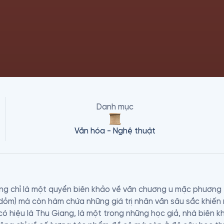
Danh mục
Văn hóa - Nghệ thuật
g chỉ là một quyển biên khảo về văn chương u mặc phương Đ
í dỏm) mà còn hàm chứa những giá trị nhân văn sâu sắc khiến 
có hiệu là Thu Giang, là một trong những học giả, nhà biên k