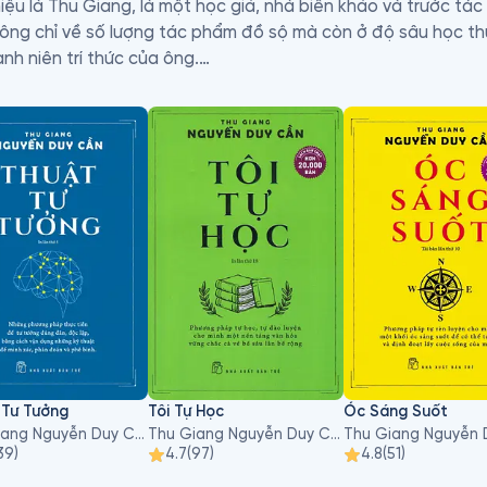
iệu là Thu Giang, là một học giả, nhà biên khảo và trước tác
hông chỉ về số lượng tác phẩm đồ sộ mà còn ở độ sâu học th
h niên trí thức của ông.

ọc, lương y, nghiên cứu Đạo học, Kinh Dịch, với các bút danh
sách, chủ yếu là sách biên khảo, nghệ thuật sống (thời đó gọi 
 phẩm của ông được viết ra không phải với mục đích "sống 
ừ một đòi hỏi bức thiết của cuộc sống, nó đang thiếu thốn, n
ẩm của ông chưa được công bố, bị thất lạc hoặc chưa được h
 thường được tái bản nhiều lần và luôn được các thế hệ sa
 Tư Tưởng
Tôi Tự Học
Óc Sáng Suốt
Thu Giang Nguyễn Duy Cần
Thu Giang Nguyễn Duy Cần
39
)
4.7
(
97
)
4.8
(
51
)