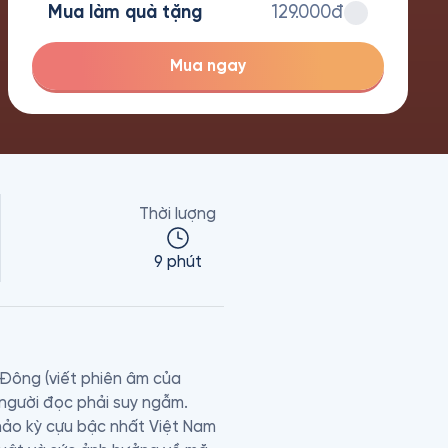
Mua làm quà tặng
129.000đ
Mua ngay
Thời lượng
9 phút
ông (viết phiên âm của 
người đọc phải suy ngẫm.

hảo kỳ cựu bậc nhất Việt Nam 