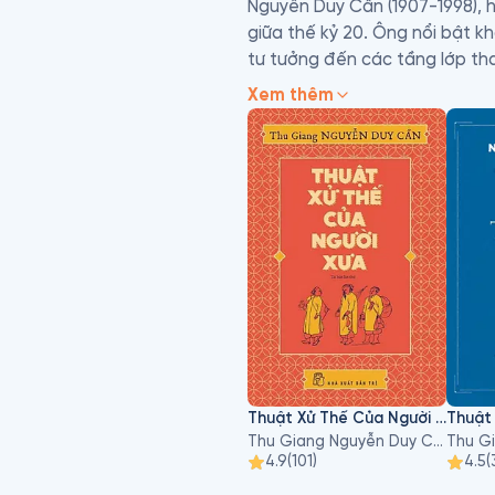
Nguyễn Duy Cần (1907-1998), h
giữa thế kỷ 20. Ông nổi bật k
tư tưởng đến các tầng lớp than
Xem thêm
Ông làm nghề viết sách, dạy h
Bảo Quang Tử… 

Sinh thời, ông viết khá nhiều 
Đạo học phương Đông. Các tác
một tác phẩm ra đời nó phải t
đáng tiếc là có nhiều tác ph
tác phẩm đã xuất bản của ông
Thuật Xử Thế Của Người Xưa
Thuật
Thu Giang Nguyễn Duy Cần
4.9
(
101
)
4.5
(