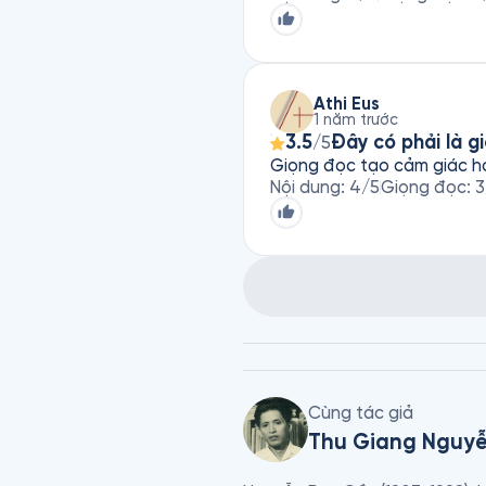
Athi Eus
1 năm trước
3.5
Đây có phải là g
/5
Giọng đọc tạo cảm giác h
Nội dung
:
4
/5
Giọng đọc
:
3
Cùng tác giả
Thu Giang Nguy