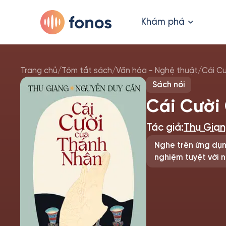
Khám phá
Trang chủ
/
Tóm tắt sách
/
Văn hóa - Nghệ thuật
/
Cái C
Sách nói
Cái Cười
Tác giả:
Thu Gia
Nghe trên ứng dụn
nghiệm tuyệt vời n