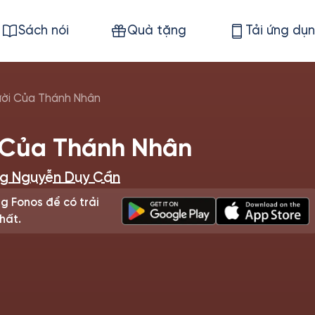
Sách nói
Quà tặng
Tải ứng dụ
ười Của Thánh Nhân
 Của Thánh Nhân
ng Nguyễn Duy Cần
g Fonos để có trải
hất.