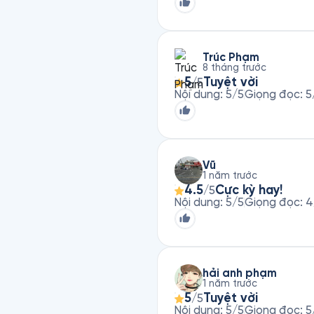
Trúc Phạm
8 tháng trước
5
Tuyệt vời
/5
Nội dung
:
5
/5
Giọng đọc
:
5
Vũ
1 năm trước
4.5
Cực kỳ hay!
/5
Nội dung
:
5
/5
Giọng đọc
:
4
hải anh phạm
1 năm trước
5
Tuyệt vời
/5
Nội dung
:
5
/5
Giọng đọc
:
5