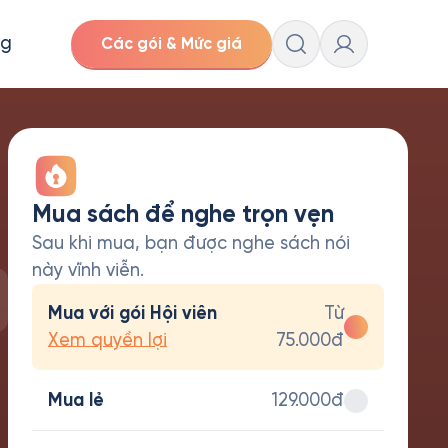
ng
Các gói & Mức giá
Mua sách để nghe trọn vẹn
Sau khi mua, bạn được nghe sách nói
này vĩnh viễn.
Mua với gói Hội viên
Từ
Xem quyền lợi
75.000đ
Mua lẻ
129.000đ