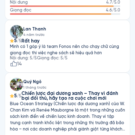
Nội dung
4.7
/5.0
Giọng đọc
4.6
/5.0
Lan Thanh
4 năm trước
5
Rất hay
/5
Mình có 1 góp ý là team Fonos nên cho chạy chữ cùng
giọng đọc thì việc nghe sách sẽ hiệu quả hơn
Nội dung
:
5
/5
Giọng đọc
:
5
/5
14
Quý Ngô
1 tháng trước
Chiến lược đại dương xanh – Thay vì đánh
5
/5
bại đối thủ, hãy tạo ra cuộc chơi mới
Blue Ocean Strategy (Chiến lược đại dương xanh) của W.
Chan Kim và Renée Mauborgne là một trong những cuốn
sách kinh điển về chiến lược kinh doanh. Thay vì tập
trung cạnh tranh khốc liệt trong những thị trường đã bão
hòa – nơi các doanh nghiệp phải giành giật từng khách