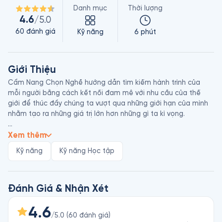
Danh mục
Thời lượng
4.6
/5.0
60
đánh giá
Kỹ năng
6 phút
Giới Thiệu
Cẩm Nang Chọn Nghề hướng dẫn tìm kiếm hành trình của 
mỗi người bằng cách kết nối đam mê với nhu cầu của thế 
giới để thúc đẩy chúng ta vượt qua những giới hạn của mình 
nhằm tạo ra những giá trị lớn hơn những gì ta kì vọng.

Tác giả Jeff Goins là một nhạc sĩ, nhà văn, một blogger, 
Xem thêm
podcaster người Mỹ đã viết bài cho hơn 100 tạp chí, ấn phẩm 
Kỹ năng
Kỹ năng Học tập
và blog. Những cuốn sách của anh đều hướng đến việc truyền 
cảm hứng cho người đọc nhận biết tài năng của mình và 
Đánh Giá & Nhận Xét
4.6
/5.0
(
60
đánh giá
)