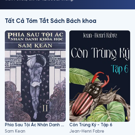
Tất Cả Tóm Tắt Sách Bách khoa
Phía Sau Tội Ác Nhân Danh Khoa Học - Tập 2
Côn Trùng Ký - Tập 6
Sam Kean
Jean-Henri Fabre