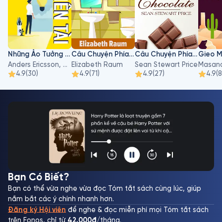
Những Ảo Tưởng Về Thiên Tài
Câu Chuyện Phía Sau Nhà Vệ Sinh
Câu Chuyện Phía Sau Chocolate
Anders Ericsson, Robert Pool
Elizabeth Raum
Sean Stewart Price
Masano
4.9
(
30
)
4.9
(
71
)
4.9
(
27
)
4.9
(
8
Bạn Có Biết?
Bạn có thể vừa nghe vừa đọc Tóm tắt sách cùng lúc, giúp
nắm bắt các ý chính nhanh hơn.
Đăng ký Hội viên
để nghe & đọc miễn phí mọi Tóm tắt sách
trên Fonos, chỉ từ
42.000đ
/tháng.