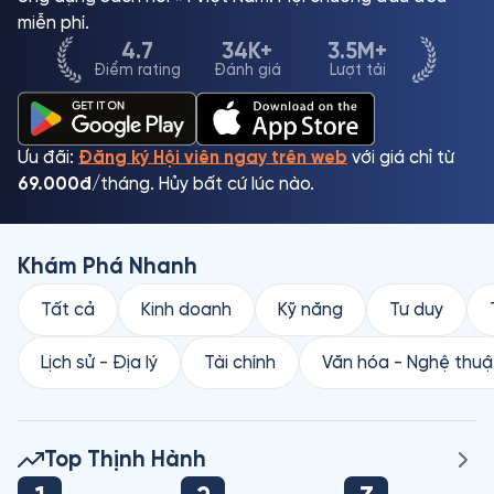
miễn phí.
4.7
34K+
3.5M+
Điểm rating
Đánh giá
Lượt tải
Ưu đãi:
Đăng ký Hội viên ngay trên web
với giá chỉ từ
69.000đ
/tháng. Hủy bất cứ lúc nào.
Khám Phá Nhanh
Tất cả
Kinh doanh
Kỹ năng
Tư duy
Lịch sử - Địa lý
Tài chính
Văn hóa - Nghệ thuậ
Top Thịnh Hành