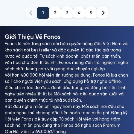
1
2
3
4
5
Giới Thiệu Về Fonos
Fonos là nền tảng sách nói bản quyền hàng đầu Việt Nam với
kho sách nói bestseller và độc quyền từ các tác giả trong
nước và quốc tế. Từ sách kinh doanh, phát triển bản thân,
văn học cho đến thiếu nhi, Fonos mang đến trải nghiệm nghe
sách chất lượng cao với giọng đọc chuyên nghiệp.
Với hơn 400.000 hội viên tin tưởng sử dụng, Fonos là lựa chọn
số 1 cho người Việt yêu sách. Ứng dụng hỗ trợ nghe offline,
điều chỉnh tốc độ đọc, đánh dấu trang, và đồng bộ tiến trình
nghe trên nhiều thiết bị. Mỗi sách nói đều được sản xuất với
bản quyền chính thức từ nhà xuất bản.
Bắt đầu nghe miễn phí ngay hôm nay. Mỗi sách nói đều cho
phép nghe thử chương đầu tiên hoàn toàn miễn phí. Đăng ký
Hội viên Fonos để truy cập Tủ sách Hội viên với hàng trăm
sách nói miễn phí, cùng thẻ Fonos để nghe sách Premium.
Gói Hội viên từ 69.000đ/tháng.