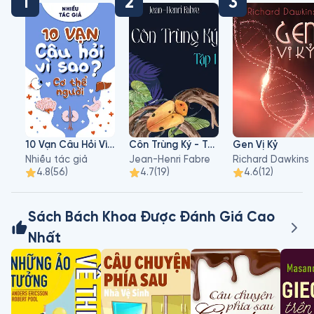
1
2
3
10 Vạn Câu Hỏi Vì Sao - Cơ Thể Người
Côn Trùng Ký - Tập 1
Gen Vị Kỷ
Nhiều tác giả
Jean-Henri Fabre
Richard Dawkins
4.8
(
56
)
4.7
(
19
)
4.6
(
12
)
Sách Bách Khoa Được Đánh Giá Cao
Nhất