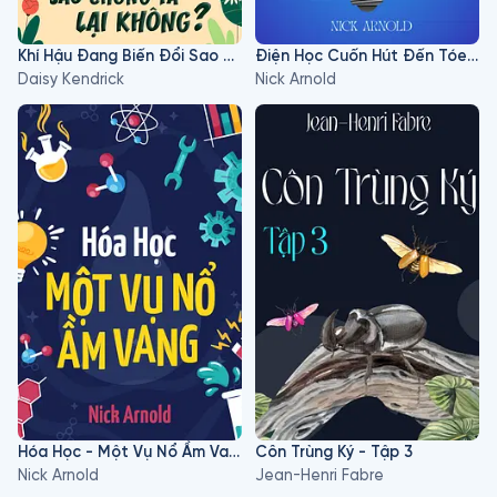
Khí Hậu Đang Biến Đổi Sao Chúng Ta Lại Không?
Điện Học Cuốn Hút Đến Tóe Lửa
Daisy Kendrick
Nick Arnold
Hóa Học - Một Vụ Nổ Ầm Vang
Côn Trùng Ký - Tập 3
Nick Arnold
Jean-Henri Fabre