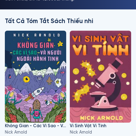
Tất Cả Tóm Tắt Sách Thiếu nhi
Không Gian - Các Vì Sao - Và Người Ngoài Hành Tinh
Vi Sinh Vật Vi Tính
Nick Arnold
Nick Arnold