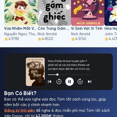
Vừa Nhắm Mắt Vừa Mở Cửa Sổ
Côn Trùng Gớm Ghiếc
Vi Sinh Vật Vi Tính
Nguyễn Ngọc Thuần
Nick Arnold
Nick Arnold
John 
4.9
(
18
)
4.8
(
22
)
4.5
(
14
)
4.4
(
Bạn Có Biết?
Bạn có thể vừa nghe vừa đọc Tóm tắt sách cùng lúc, giúp
nắm bắt các ý chính nhanh hơn.
Đăng ký Hội viên
để nghe & đọc miễn phí mọi Tóm tắt sách
trên Fonos, chỉ từ
42.000đ
/tháng.