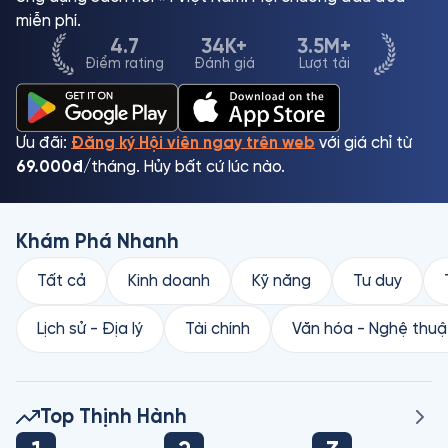
miễn phí.
4.7
34K+
3.5M+
Điểm rating
Đánh giá
Lượt tải
Ưu đãi:
Đăng ký Hội viên ngay trên web
với giá chỉ từ
69.000đ
/tháng. Hủy bất cứ lúc nào.
Khám Phá Nhanh
Tất cả
Kinh doanh
Kỹ năng
Tư duy
Lịch sử - Địa lý
Tài chính
Văn hóa - Nghệ thuậ
Top Thịnh Hành