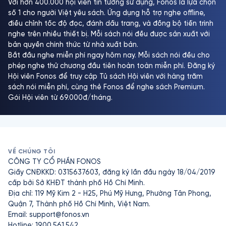
Với hơn 400.000 hội viên tin tưởng sử dụng, Fonos là lựa chọn
số 1 cho người Việt yêu sách. Ứng dụng hỗ trợ nghe offline,
điều chỉnh tốc độ đọc, đánh dấu trang, và đồng bộ tiến trình
nghe trên nhiều thiết bị. Mỗi sách nói đều được sản xuất với
bản quyền chính thức từ nhà xuất bản.
Bắt đầu nghe miễn phí ngay hôm nay. Mỗi sách nói đều cho
phép nghe thử chương đầu tiên hoàn toàn miễn phí. Đăng ký
Hội viên Fonos để truy cập Tủ sách Hội viên với hàng trăm
sách nói miễn phí, cùng thẻ Fonos để nghe sách Premium.
Gói Hội viên từ 69.000đ/tháng.
VỀ CHÚNG TÔI
CÔNG TY CỔ PHẦN FONOS
Giấy CNĐKKD: 0315637603, đăng ký lần đầu ngày 18/04/2019
cấp bởi Sở KHĐT thành phố Hồ Chí Minh.
Địa chỉ: 119 Mỹ Kim 2 - H25, Phú Mỹ Hưng, Phường Tân Phong,
Quận 7, Thành phố Hồ Chí Minh, Việt Nam.
Email:
support@fonos.vn
Hotline: 1900.561.542