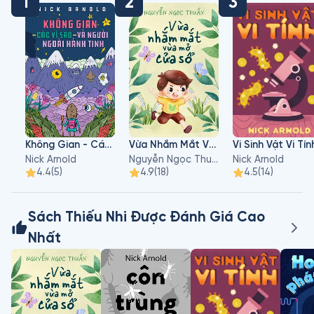
1
2
3
Không Gian - Các Vì Sao - Và Người Ngoài Hành Tinh
Vừa Nhắm Mắt Vừa Mở Cửa Sổ
Vi Sinh Vật Vi Tín
Nick Arnold
Nguyễn Ngọc Thuần
Nick Arnold
4.4
(
5
)
4.9
(
18
)
4.5
(
14
)
Sách Thiếu Nhi Được Đánh Giá Cao
Nhất