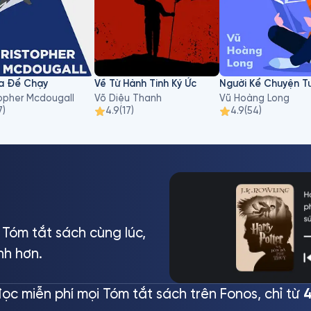
Ra Để Chạy
Về Từ Hành Tinh Ký Ức
Người Kể Chuyện Tu
opher Mcdougall
Võ Diệu Thanh
Vũ Hoàng Long
7
)
4.9
(
17
)
4.9
(
54
)
Tóm tắt sách cùng lúc,
nh hơn.
ọc miễn phí mọi Tóm tắt sách trên Fonos, chỉ từ