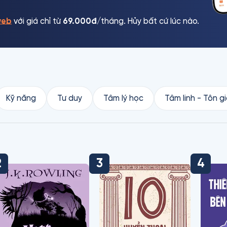
web
với giá chỉ từ
69.000đ
/tháng. Hủy bất cứ lúc nào.
Kỹ năng
Tư duy
Tâm lý học
Tâm linh - Tôn g
2
3
4