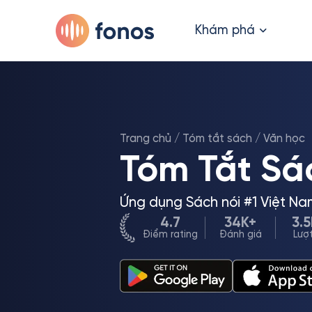
Khám phá
Trang chủ
/
Tóm tắt sách
/
Văn học
Tóm Tắt Sá
Ứng dụng Sách nói #1 Việt Na
4.7
34K+
3.
Điểm rating
Đánh giá
Lượt