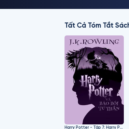
Tất Cả Tóm Tắt Sác
Harry Potter - Tập 7: Harry Potter Và Bảo Bối Tử Thần