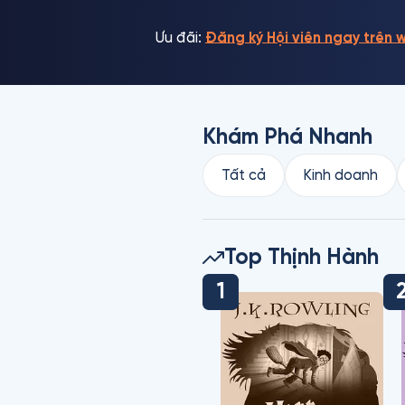
Ưu đãi:
Đăng ký Hội viên ngay trên 
Khám Phá Nhanh
Tất cả
Kinh doanh
Top Thịnh Hành
1