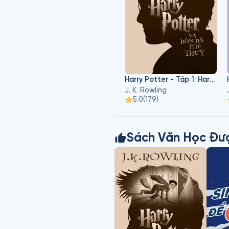
Harry Potter - Tập 1: Harry Potter Và Hòn Đá Phù Thủy
J. K. Rowling
5.0
(
179
)
Sách Văn Học Đư