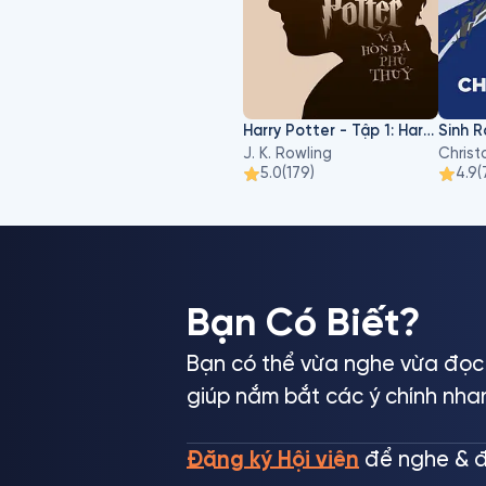
Harry Potter - Tập 1: Harry Potter Và Hòn Đá Phù Thủy
Sinh 
J. K. Rowling
Christ
5.0
(
179
)
4.9
(
Bạn Có Biết?
Bạn có thể vừa nghe vừa đọc 
giúp nắm bắt các ý chính nha
Đăng ký Hội viên
để nghe & đ