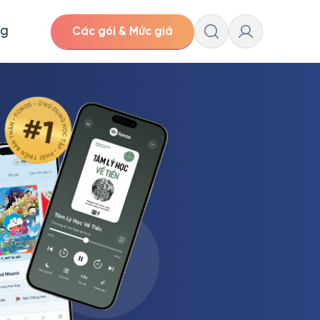
ng
Các gói & Mức giá