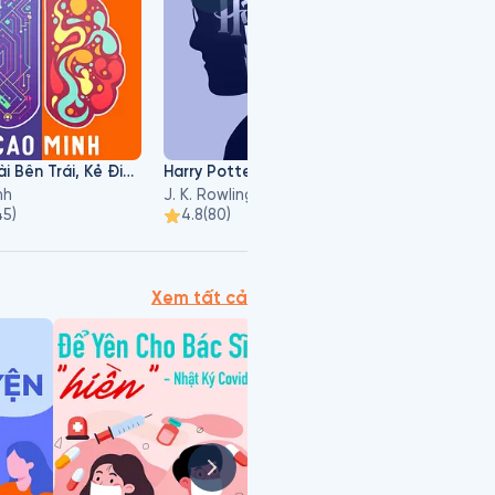
Thiên Tài Bên Trái, Kẻ Điên Bên Phải
Harry Potter - Tập 3: Harry Potter Và Tên Tù Nhân Ngục Azkaban
nh
J. K. Rowling
Hae Min
45
)
4.8
(
80
)
4.2
(
42
)
Xem tất cả