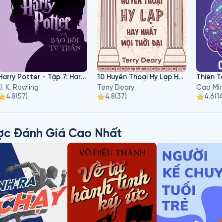
Harry Potter - Tập 7: Harry Potter Và Bảo Bối Tử Thần
10 Huyền Thoại Hy Lạp Hay Nhất Mọi Thời Đại
J. K. Rowling
Terry Deary
Cao Mi
4.8
(
57
)
4.8
(
37
)
4.6
(
1
ợc Đánh Giá Cao Nhất