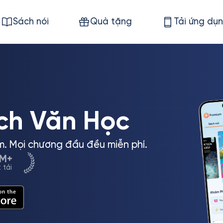
Sách nói
Quà tặng
Tải ứng dụ
ch Văn Học
m. Mọi chương đầu đều miễn phí.
5M+
 tải