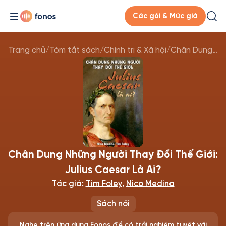
Các gói & Mức giá
Trang chủ
/
Tóm tắt sách
/
Chính trị & Xã hội
/
Chân Dung Những Người Thay Đổi Thế Giới: Julius Caesar Là Ai?
Chân Dung Những Người Thay Đổi Thế Giới:
Julius Caesar Là Ai?
Tác giả:
Tim Foley
,
Nico Medina
Sách nói
Nghe trên ứng dụng Fonos để có trải nghiệm tuyệt vời