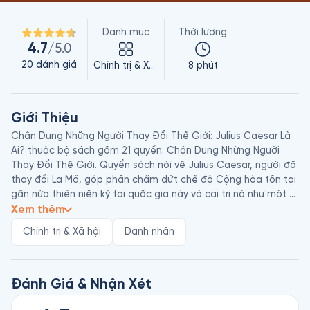
Danh mục
Thời lượng
4.7
/5.0
20
đánh giá
Chính trị & Xã hội
8 phút
Giới Thiệu
Chân Dung Những Người Thay Đổi Thế Giới: Julius Caesar Là 
Ai? thuộc bộ sách gồm 21 quyển: Chân Dung Những Người 
Thay Đổi Thế Giới. Quyển sách nói về Julius Caesar, người đã 
thay đổi La Mã, góp phần chấm dứt chế độ Cộng hòa tồn tại 
gần nửa thiên niên kỷ tại quốc gia này và cai trị nó như một 
Xem thêm
Chính trị & Xã hội
Danh nhân
Đánh Giá & Nhận Xét