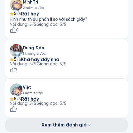
MinhTN
2 năm trước
5
Rất hay
/5
Hình như thiếu phần II so với sách giấy?
Nội dung
:
5
/5
Giọng đọc
:
5
/5
1
Dung Đào
1 tháng trước
5
Khá hay đấy nha
/5
Nội dung
:
5
/5
Giọng đọc
:
5
/5
Việt
1 năm trước
5
Rất hay
/5
Nội dung
:
5
/5
Giọng đọc
:
5
/5
Xem thêm đánh giá