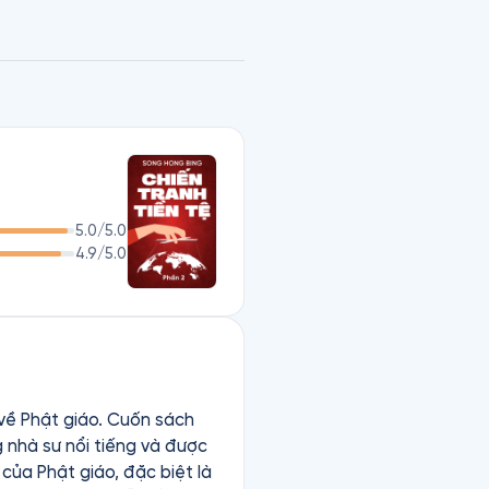
5.0
/5.0
4.9
/5.0
 về Phật giáo. Cuốn sách
 nhà sư nổi tiếng và được
 của Phật giáo, đặc biệt là