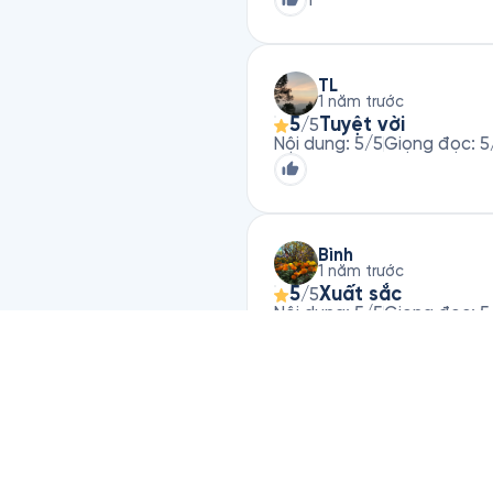
TL
1 năm trước
5
Tuyệt vời
/5
Nội dung
:
5
/5
Giọng đọc
:
5
Bình
1 năm trước
5
Xuất sắc
/5
Nội dung
:
5
/5
Giọng đọc
:
5