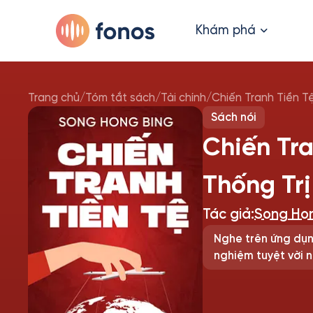
Khám phá
Trang chủ
/
Tóm tắt sách
/
Tài chính
/
Chiến Tranh Tiền Tệ
Sách nói
Chiến Tra
Thống Tr
Tác giả:
Song Hon
Nghe trên ứng dụn
nghiệm tuyệt vời n