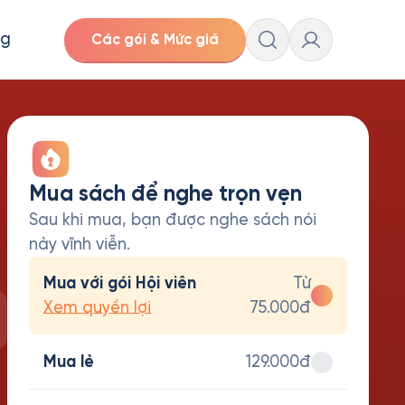
ng
Các gói & Mức giá
Mua sách để nghe trọn vẹn
Sau khi mua, bạn được nghe sách nói
này vĩnh viễn.
Mua với gói Hội viên
Từ
Xem quyền lợi
75.000đ
Mua lẻ
129.000đ