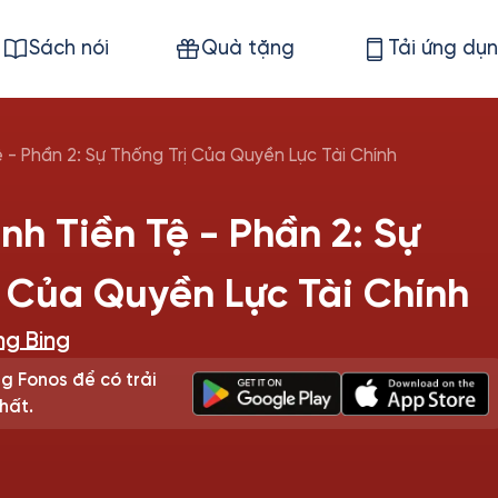
Sách nói
Quà tặng
Tải ứng dụ
 - Phần 2: Sự Thống Trị Của Quyền Lực Tài Chính
nh Tiền Tệ - Phần 2: Sự
ị Của Quyền Lực Tài Chính
g Bing
g Fonos để có trải
hất.