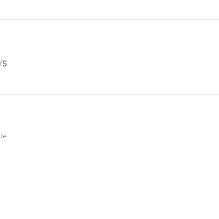
/5
/5
Xem thêm đánh giá