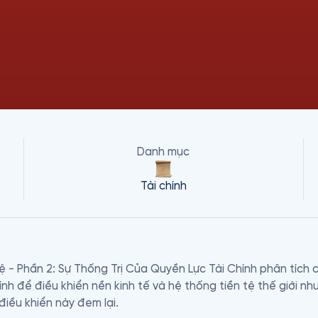
Danh mục
Tài chính
 - Phần 2: Sự Thống Trị Của Quyền Lực Tài Chính phân tích c
hính để điều khiển nền kinh tế và hệ thống tiền tệ thế giới n
hại, rủi ro, khủng hoảng mà sự điều khiển này đem lại. 