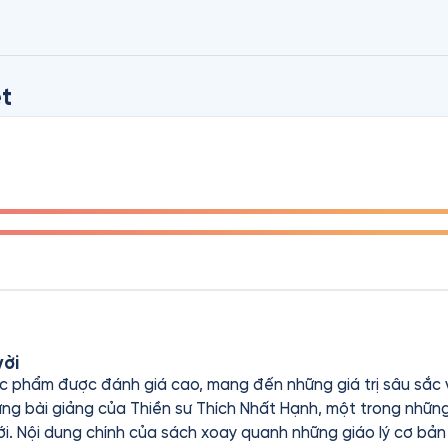
t
vời
tác phẩm được đánh giá cao, mang đến những giá trị sâu sắc
ững bài giảng của Thiền sư Thích Nhất Hạnh, một trong những
iới. Nội dung chính của sách xoay quanh những giáo lý cơ bản