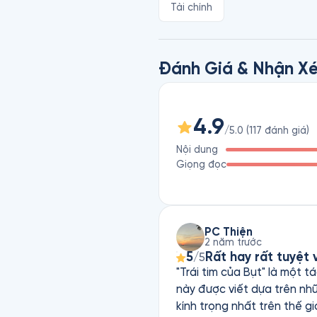
Tài chính
Đánh Giá & Nhận Xé
4.9
/5.0
(
117
đánh giá
)
Nội dung
Giọng đọc
PC Thiện
2 năm trước
5
Rất hay rất tuyệt 
/5
"Trái tim của Bụt" là một 
này được viết dựa trên nh
kính trọng nhất trên thế g