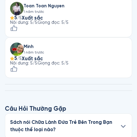
Toan Toan Nguyen
1 năm trước
5
Xuất sắc
/5
Nội dung
:
5
/5
Giọng đọc
:
5
/5
Minh
1 năm trước
5
Xuất sắc
/5
Nội dung
:
5
/5
Giọng đọc
:
5
/5
Câu Hỏi Thường Gặp
Sách nói Chữa Lành Đứa Trẻ Bên Trong Bạn
thuộc thể loại nào?