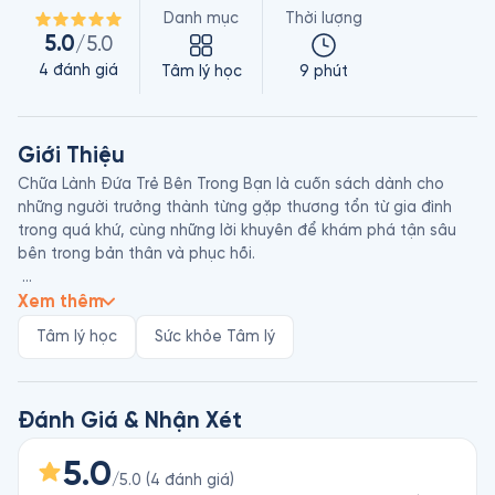
Danh mục
Thời lượng
5.0
/5.0
4
đánh giá
Tâm lý học
9 phút
Giới Thiệu
Chữa Lành Đứa Trẻ Bên Trong Bạn là cuốn sách dành cho 
những người trưởng thành từng gặp thương tổn từ gia đình 
trong quá khứ, cùng những lời khuyên để khám phá tận sâu 
bên trong bản thân và phục hồi.

Charles L. Whitfield (sinh năm 1938) là bác sĩ, chuyên gia trị 
Xem thêm
liệu tâm lý chuyên về chấn thương thời thơ ấu và các chứng 
Tâm lý học
Sức khỏe Tâm lý
nghiện. Ông làm việc tại Viện nghiên cứu Rượu và Chất kích 
thích, Đại học Rutgers, Mỹ (1978-2003), Hiệp hội Nghề nghiệp 
Hoa Kỳ (American Professional Society) về lạm dụng trẻ em. 
Một số đầu sách nổi tiếng của ông có A Gift To Myself (tạm 
Đánh Giá & Nhận Xét
dịch: Món Quà Gửi Đến Tôi), The Truth About The Depression 
(tạm dịch: Sự Thật Về Trầm Cảm)…
5.0
/5.0
(
4
đánh giá
)