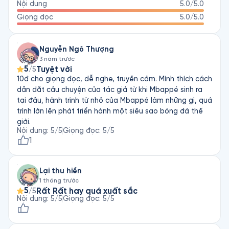
Nội dung
5.0
/5.0
Giọng đọc
5.0
/5.0
Nguyễn Ngô Thượng
3 năm trước
5
Tuyệt vời
/5
10đ cho giọng đọc, dễ nghe, truyền cảm. Mình thích cách
dẫn dắt câu chuyện của tác giả từ khi Mbappé sinh ra
tại đâu, hành trình từ nhỏ của Mbappé làm những gì, quá
trình lớn lên phát triển hành một siêu sao bóng đá thế
giới.
Nội dung
:
5
/5
Giọng đọc
:
5
/5
1
Lại thu hiền
1 tháng trước
5
Rất Rất hay quá xuất sắc
/5
Nội dung
:
5
/5
Giọng đọc
:
5
/5