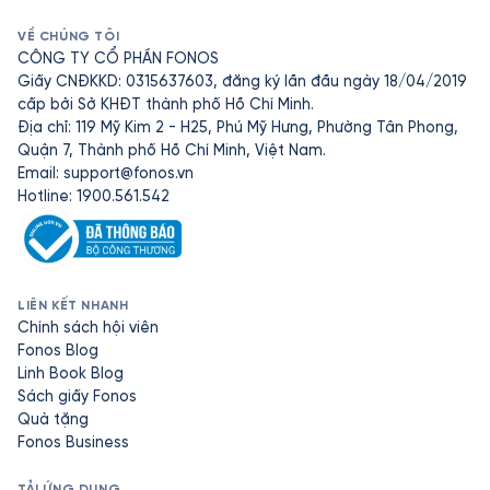
VỀ CHÚNG TÔI
CÔNG TY CỔ PHẦN FONOS
Giấy CNĐKKD: 0315637603, đăng ký lần đầu ngày 18/04/2019
cấp bởi Sở KHĐT thành phố Hồ Chí Minh.
Địa chỉ: 119 Mỹ Kim 2 - H25, Phú Mỹ Hưng, Phường Tân Phong,
Quận 7, Thành phố Hồ Chí Minh, Việt Nam.
Email:
support@fonos.vn
Hotline: 1900.561.542
LIÊN KẾT NHANH
Chính sách hội viên
Fonos Blog
Linh Book Blog
Sách giấy Fonos
Quà tặng
Fonos Business
TẢI ỨNG DỤNG