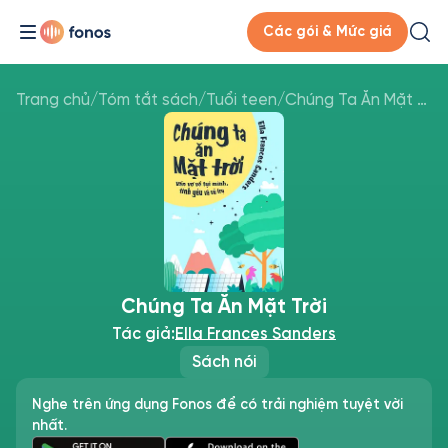
Các gói & Mức giá
Trang chủ
/
Tóm tắt sách
/
Tuổi teen
/
Chúng Ta Ăn Mặt Trời
Chúng Ta Ăn Mặt Trời
Tác giả:
Ella Frances Sanders
Sách nói
Nghe trên ứng dụng Fonos để có trải nghiệm tuyệt vời
nhất.