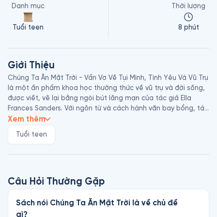
Danh mục
Thời lượng
Tuổi teen
8 phút
Giới Thiệu
Chúng Ta Ăn Mặt Trời - Vẩn Vơ Về Tụi Mình, Tình Yêu Và Vũ Trụ 
là một ấn phẩm khoa học thường thức về vũ trụ và đời sống, 
được viết, vẽ lại bằng ngòi bút lãng mạn của tác giả Ella 
Frances Sanders. Với ngôn từ và cách hành văn bay bổng, tác 
giả truyền tải những kiến thức khoa học tự nhiên đến với độc 
Xem thêm
giả một cách dễ hiểu, dễ hình dung và tiếp thu nhất có thể.
Tuổi teen
Câu Hỏi Thường Gặp
Sách nói Chúng Ta Ăn Mặt Trời là về chủ đề
gì?