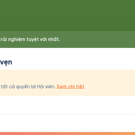
rải nghiệm tuyệt vời nhất.
 vẹn
ất cả quyền lợi Hội viên.
Xem chi tiết