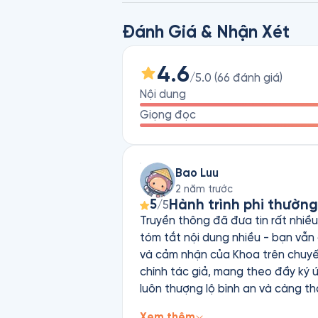
Đánh Giá & Nhận Xét
4.6
/5.0
(
66
đánh giá
)
Nội dung
Giọng đọc
Bao Luu
2 năm trước
Hành trình phi thườn
5
/5
Truyền thông đã đưa tin rất nhiều
tóm tắt nội dung nhiều - bạn vẫn
và cảm nhận của Khoa trên chuyến
chính tác giả, mang theo đầy ký ức 
luôn thượng lộ bình an và càng t
mạc, rừng thẳm, núi cao, sông dài,
Xem thêm