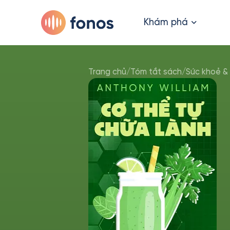
Khám phá
Trang chủ
/
Tóm tắt sách
/
Sức khoẻ &