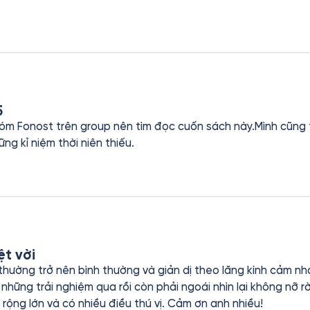
5
 Fonost trên group nên tìm đọc cuốn sách này.Mình cũng thích
ững kỉ niệm thời niên thiếu.
ệt vời
thường trở nên bình thường và giản dị theo lăng kính cảm nh
những trải nghiệm qua rồi còn phải ngoái nhìn lại không nỡ rời
rộng lớn và có nhiều điều thú vị. Cảm ơn anh nhiều!