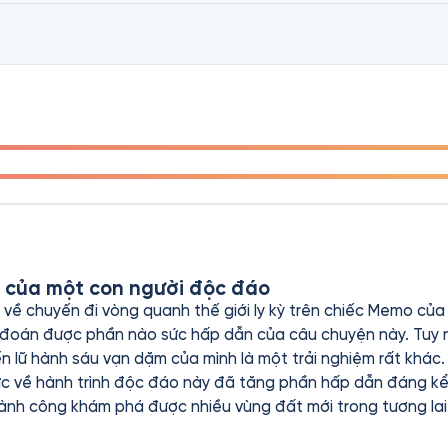
g của một con người độc đáo
 về chuyến đi vòng quanh thế giới ly kỳ trên chiếc Memo của
 đoán được phần nào sức hấp dẫn của câu chuyện này. Tuy n
 lữ hành sáu vạn dặm của mình là một trải nghiệm rất khác.
về hành trình độc đáo này đã tăng phần hấp dẫn đáng kể cho bản
hành công khám phá được nhiều vùng đất mới trong tương lai!
 biển sâu, và biết đâu đến những vì sao...