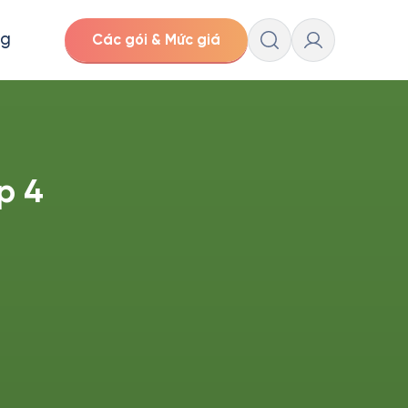
ng
Các gói & Mức giá
p 4