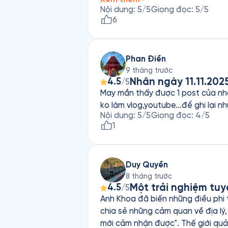
Nội dung
:
5
/5
Giọng đọc
:
5
/5
6
Phan Điền
9 tháng trước
Nhân ngày 11.11.202
4.5
/5
May mắn thấy được 1 post của nhóm
ko làm vlog,youtube...để ghi lại nh
Nội dung
:
5
/5
Giọng đọc
:
4
/5
1
Duy Quyền
8 tháng trước
Một trải nghiệm tuy
4.5
/5
Anh Khoa đã biến những điều phi 
chia sẻ những cảm quan về địa lý, 
mới cảm nhận được". Thế giới quả 