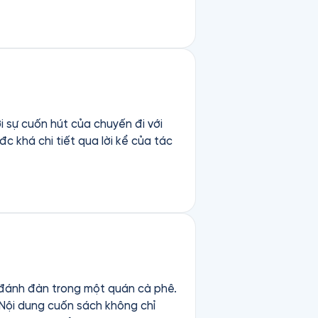
i sự cuốn hút của chuyến đi với
c khá chi tiết qua lời kể của tác
 đánh đàn trong một quán cà phê.