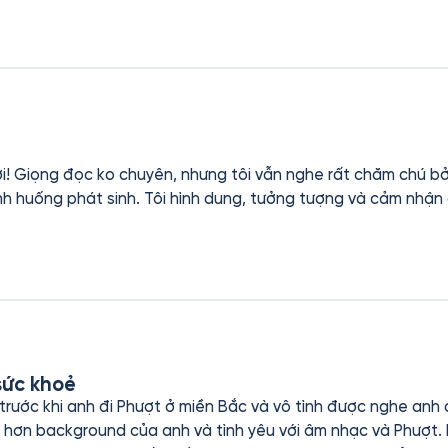
ời! Giọng đọc ko chuyên, nhưng tôi vẫn nghe rất chăm chú bở
nh huống phát sinh. Tôi hình dung, tưởng tượng và cảm nhận đ
sức khoẻ
rước khi anh đi Phượt ở miền Bắc và vô tình được nghe anh
ound của anh và tình yêu với âm nhạc và Phượt. Nội dung cuốn sách không chỉ