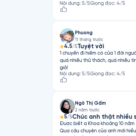
Nội dung
:
5
/5
Giọng đọc
:
4
/5
Phuong
11 tháng trước
Tuyệt vời
4.5
/5
1 chuyến đi hiếm có của 1 đời ngư
quá nhiều thử thách, quá nhiều tì
giả!
Nội dung
:
5
/5
Giọng đọc
:
4
/5
Ngô Thị Gấm
2 năm trước
Chúc anh thật nhiều 
5
/5
Được biết a Khoa khoảng 10 năm t
Qua câu chuyện của anh mới hiểu hơn backgr