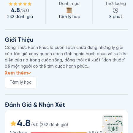
Danh mục
Thời lượng
4.8
/5.0
232
đánh giá
Tâm lý học
8 phút
Giới Thiệu
Công Thức Hạnh Phúc là cuốn sách chứa đựng những lý giải 
của tác giả xoay quanh cách định nghĩa hạnh phúc và sự hiện 
diện của nó trong cuộc sống, đồng thời đề xuất “đơn thuốc” 
để một người có thể tìm được hạnh phúc.

Tác giả Manfred F. R. Kets de Vries là nhà phân tâm học người 
Xem thêm
Hà Lan, cũng là một học giả về quản trị. Ông là tác giả của 
Tâm lý học
48 cuốn sách cùng hơn 500 bài luận khoa học về các chủ đề 
như lãnh đạo, phát triển sự nghiệp và thay đổi tổ chức. Năm 
2005, ông là người nước ngoài đầu tiên nhận giải Lãnh đạo 
Quốc tế của Hoa Kỳ dành cho những đóng góp trong lĩnh vực 
Đánh Giá & Nhận Xét
quản trị. Các tạp chí The Financial Times và The Economist 
đánh giá ông là một trong những nhà tư tưởng về lãnh đạo 
4.8
hàng đầu thế giới.
/5.0
(
232
đánh giá
)
Nội dung
4.9
/5.0