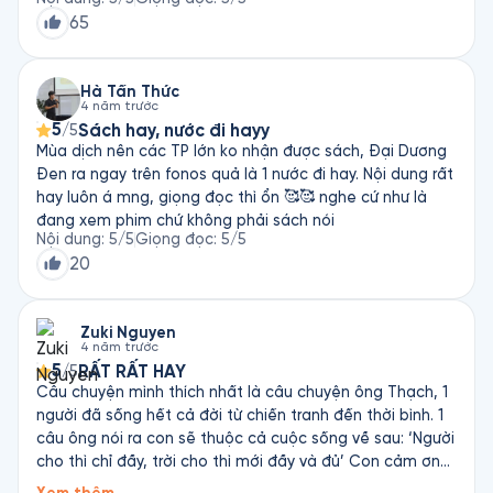
phẩm trên. Mình không muốn tiết lộ trước nội dung, chỉ
65
có thể nói được rằng, với cá nhân mình, chúng cho mình
thấy được rằng nếu không cởi mở đón nhận những sự
khác biệt, chúng ta - xã hội này, sẽ đánh mất rất nhiều!
Hà Tấn Thức
4 năm trước
Mà cũng thật lạ, mỗi con người có ai giống ai nhau đâu,
5
Sách hay, nước đi hayy
/5
tại sao chúng ta lại gặp khó khăn với việc chấp nhận sự
Mùa dịch nên các TP lớn ko nhận được sách, Đại Dương
khác biệt nhỉ?
Đen ra ngay trên fonos quả là 1 nước đi hay. Nội dung rất
hay luôn á mng, giọng đọc thì ổn 🥰🥰 nghe cứ như là
đang xem phim chứ không phải sách nói
Nội dung
:
5
/5
Giọng đọc
:
5
/5
20
Zuki Nguyen
4 năm trước
5
RẤT RẤT HAY
/5
Câu chuyện mình thích nhất là câu chuyện ông Thạch, 1
người đã sống hết cả đời từ chiến tranh đến thời bình. 1
câu ông nói ra con sẽ thuộc cả cuộc sống về sau: ‘Người
cho thì chỉ đầy, trời cho thì mới đầy và đủ’ Con cảm ơn
Ông, cảm ơn Tác Giả và Fonos.