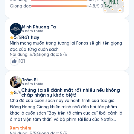
Giọng đọc
4.8
/5.0
Minh Phương Tạ
4 năm trước
5
Rất hay
/5
Mình mong muốn trong tương lai Fonos sẽ ghi tên giọng
đọc của từng cuốn sách
Nội dung
:
5
/5
Giọng đọc
:
5
/5
101
Trâm Bi
4 năm trước
Chúng ta sẽ đánh mất rất nhiều nếu không
5
/5
chấp nhận sự khác biệt!
Chủ đề của cuốn sách này và hành trình của tác giả
Đặng Hoàng Giang khiến mình nhớ đến hai tác phẩm
khác là cuốn sách "Bay trên tổ chim cúc cu" (bối cảnh là
ở một viện tâm thần) và bộ phim tài liệu của Netflix
"Crime Scene: The Vanishing at the Cecil Hotel". Nếu yêu
Xem thêm
thích cuốn sách này, bạn có thể tìm đọc và xem hai tác
Nội dung
:
5
/5
Giọng đọc
:
5
/5