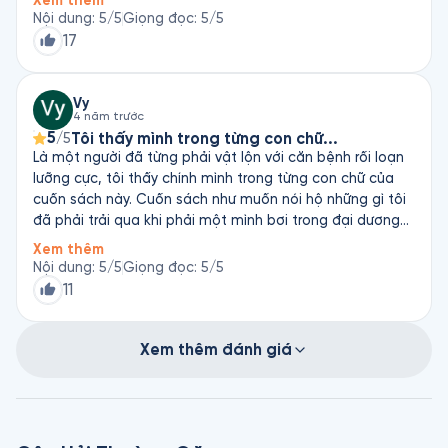
Xem thêm
Nội dung
:
5
/5
Giọng đọc
:
5
/5
17
Vy
4 năm trước
5
Tôi thấy mình trong từng con chữ...
/5
Là một người đã từng phải vật lộn với căn bệnh rối loạn
lưỡng cực, tôi thấy chính mình trong từng con chữ của
cuốn sách này. Cuốn sách như muốn nói hộ những gì tôi
đã phải trải qua khi phải một mình bơi trong đại dương
đen thăm thẳm, nơi mà hằng ngày tôi phải đối diện với
Xem thêm
những câu hỏi đầy hoài nghi về chính bản thân mình, nơi
Nội dung
:
5
/5
Giọng đọc
:
5
/5
mà tôi phải vật lộn với những ánh mắt quan ngại của
11
mọi người khi họ nghĩ tôi "có bệnh", nơi mà tôi phải
chống chọi với những cảm xúc tôi chẳng biết gọi là gì,
nơi mà tôi cảm thấy việc tự làm hại bản thân lại sung
Xem thêm đánh giá
sướng và thoải mái đến thế, nơi mà tôi luôn nghĩ thôi thì
mình buông tay, chết quách đi cho rồi, nơi mà tôi bấu víu
lấy thuốc để có thể "sống như người bình thường"...Khi
nghe cuốn sách, có lúc tôi cảm thấy "gai" người vì những