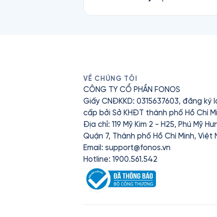
VỀ CHÚNG TÔI
CÔNG TY CỔ PHẦN FONOS
Giấy CNĐKKD: 0315637603, đăng ký l
cấp bởi Sở KHĐT thành phố Hồ Chí Mi
Địa chỉ: 119 Mỹ Kim 2 - H25, Phú Mỹ H
Quận 7, Thành phố Hồ Chí Minh, Việt
Email:
support@fonos.vn
Hotline: 1900.561.542