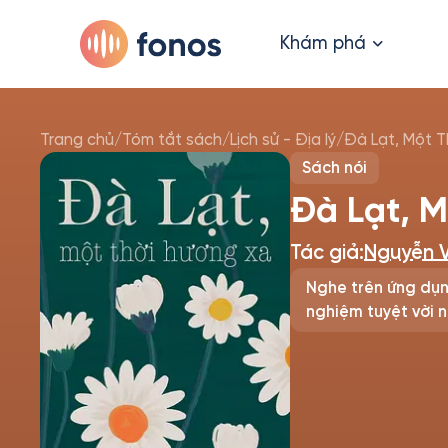
Khám phá
Trang chủ
/
Tóm tắt sách
/
Lịch sử - Địa lý
/
Đà Lạt, Một T
Sách nói
Đà Lạt, 
Tác giả:
Nguyễn V
Nghe trên ứng dụn
nghiệm tuyệt vời n