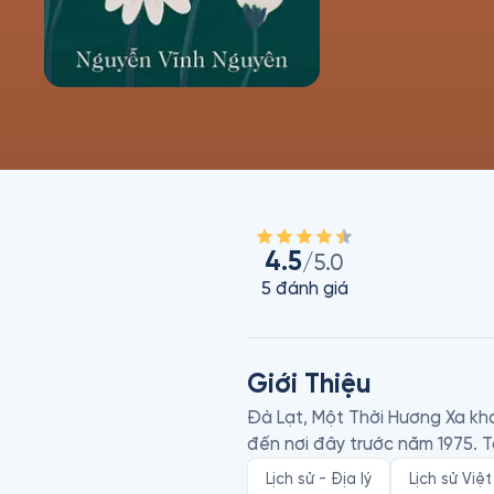
4.5
/5.0
5
đánh giá
Giới Thiệu
Đà Lạt, Một Thời Hương Xa khái
Lịch sử - Địa lý
Lịch sử Việ