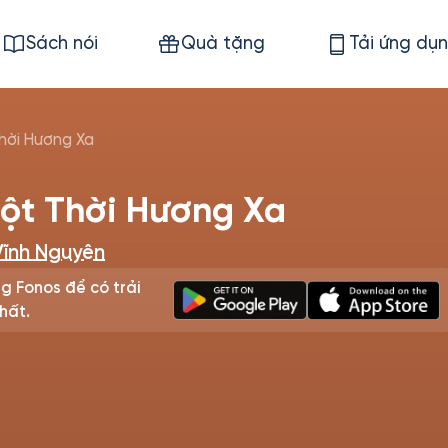
Sách nói
Quà tặng
Tải ứng dụ
hời Hương Xa
Một Thời Hương Xa
ĩnh Nguyên
g Fonos để có trải
hất.