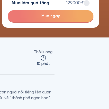
Mua làm quà tặng
129.000đ
Mua ngay
Thời lượng
10 phút
on người nổi tiếng liên quan 
đến nơi đây trước năm 1975. Tác phẩm là tài liệu quý giá dành cho những ai muốn nghiên cứu về “thành phố ngàn hoa”.  