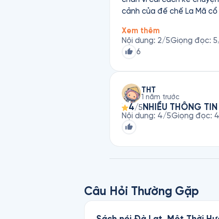
cảnh của đế chế La Mã cổ 
Xem thêm
Nội dung
:
2
/5
Giọng đọc
:
5
6
THT
1 năm trước
4
NHIỀU THÔNG TIN 
/5
Nội dung
:
4
/5
Giọng đọc
:
Câu Hỏi Thường Gặp