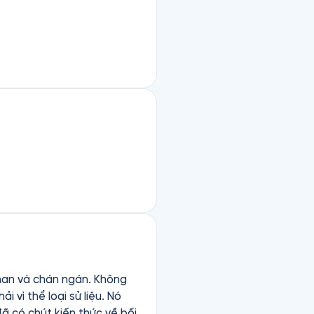
han và chán ngán. Không
ã có chút kiến thức về bối