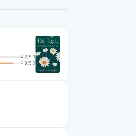
4.2
/5.0
4.8
/5.0