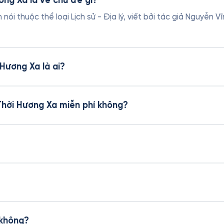
ơng Xa là về chủ đề gì?
 nói thuộc thể loại Lịch sử - Địa lý, viết bởi tác giả Nguyễn
 Hương Xa là ai?
Thời Hương Xa miễn phí không?
 không?