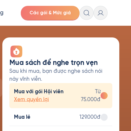
ng
Các gói & Mức giá
Mua sách để nghe trọn vẹn
Sau khi mua, bạn được nghe sách nói
này vĩnh viễn.
Mua với gói Hội viên
Từ
Xem quyền lợi
75.000đ
Mua lẻ
129.000đ