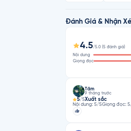
Đánh Giá & Nhận Xé
4.5
/5.0
(
5
đánh giá
)
Nội dung
Giọng đọc
Tâm
9 tháng trước
5
Xuất sắc
/5
Nội dung
:
5
/5
Giọng đọc
:
5