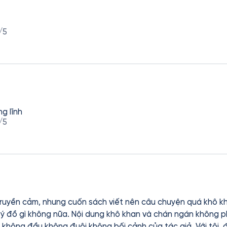
/5
g lĩnh
/5
truyền cảm, nhưng cuốn sách viết nên câu chuyện quá khô k
và chán ngán không phải vì thể loại sử liệu. Nó
 không đầu không đuôi không bối cảnh của tác giả. Với tôi, đ