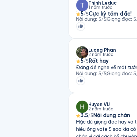
Thinh Leduc
1 năm trước
5
Cực kỳ tâm đắc!
/5
Nội dung
:
5
/5
Giọng đọc
:
5
Luong Phan
2 năm trước
5
Rất hay
/5
Đáng để nghe về một tướn
Nội dung
:
5
/5
Giọng đọc
:
5
Huyen VU
2 năm trước
3.5
Nội dung chán
/5
Mặc dù giọng đọc hay và 
hiểu ông vote 5 sao kia có ý đồ gì không nữa. Nội dung khô khan 
chán vì cái cách kể chuyện