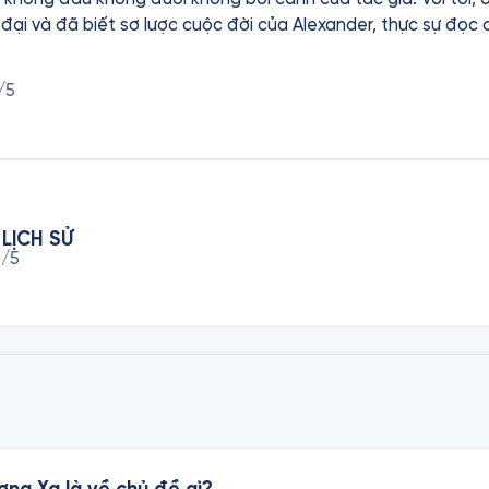
đại và đã biết sơ lược cuộc đời của Alexander, thực sự đọc
đọc luận văn tốt nghiệp tiến sĩ vậy. Rất tiếc là nội dung không dễ nghe.
/5
LỊCH SỬ
4
/5