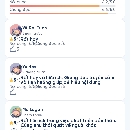
Nội dung
4.2
/5.0
Giọng đọc
4.6
/5.0
Võ Đại Trình
3 năm trước
5
Rất hay
/5
Nội dung
:
5
/5
Giọng đọc
:
5
/5
3
Vo Hien
9 tháng trước
Rất hay và hữu ích. Giọng đọc truyền cảm
5
/5
và tình huống giúp dễ hiểu nội dung
Nội dung
:
5
/5
Giọng đọc
:
5
/5
Mã Logan
1 năm trước
Rất hữu ích trong việc phát triển bản thân.
5
/5
Cũng như khái quát về người khác.