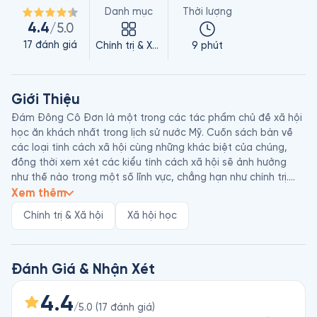
Danh mục
Thời lượng
4.4
/5.0
17
đánh giá
Chính trị & Xã hội
9 phút
Giới Thiệu
Đám Đông Cô Đơn là một trong các tác phẩm chủ đề xã hội 
học ăn khách nhất trong lịch sử nước Mỹ. Cuốn sách bàn về 
các loại tính cách xã hội cùng những khác biệt của chúng, 
đồng thời xem xét các kiểu tính cách xã hội sẽ ảnh hưởng 
như thế nào trong một số lĩnh vực, chẳng hạn như chính trị.

Xem thêm
David Riesman (1909 - 2002) từng giảng dạy ở khoa Xã hội 
Chính trị & Xã hội
Xã hội học
học, Đại học Chicago, và là giáo sư tại Đại học Harvard. Tác 
phẩm Đám Đông Cô Đơn là kết quả dự án nghiên cứu đầu 
tiên của ông tại Đại học Yale, với sự tham gia của hai cộng sự 
Nathan Glazer và Reuel Denney. Tuy nhiên, cả hai vị giáo sư 
Đánh Giá & Nhận Xét
này đều cho rằng Riesman mới là tác giả thực sự của tác 
phẩm. 
4.4
/5.0
(
17
đánh giá
)