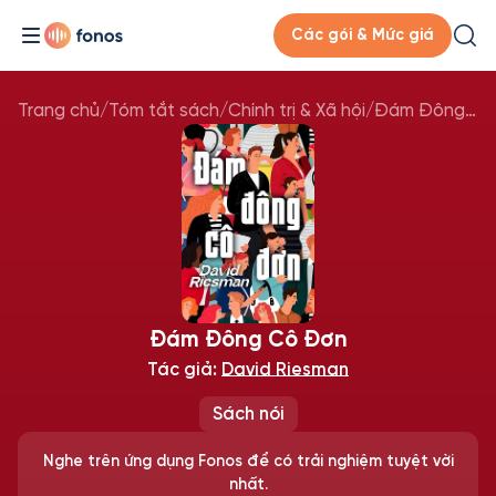
Các gói & Mức giá
Trang chủ
/
Tóm tắt sách
/
Chính trị & Xã hội
/
Đám Đông Cô Đơn
Đám Đông Cô Đơn
Tác giả:
David Riesman
Sách nói
Nghe trên ứng dụng Fonos để có trải nghiệm tuyệt vời
nhất.