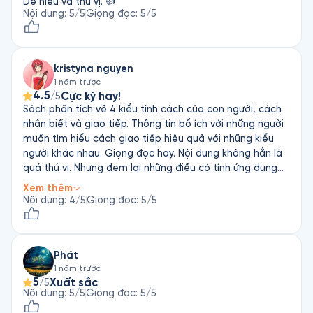
Dễ hiểu và thú vị. 👍
Nội dung
:
5
/5
Giọng đọc
:
5
/5
kristyna nguyen
1 năm trước
4.5
Cực kỳ hay!
/5
Sách phân tích về 4 kiểu tính cách của con người, cách
nhận biết và giao tiếp. Thông tin bổ ích với những người
muốn tìm hiểu cách giao tiếp hiệu quả với những kiểu
người khác nhau. Giọng đọc hay. Nội dung không hẳn là
quá thú vị. Nhưng đem lại những điều có tính ứng dụng
thực tế.
Xem thêm
Nội dung
:
4
/5
Giọng đọc
:
5
/5
Phát
1 năm trước
5
Xuất sắc
/5
Nội dung
:
5
/5
Giọng đọc
:
5
/5