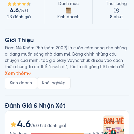
Danh mục
Thời lượng
4.6
/5.0
23
đánh giá
Kinh doanh
8 phút
Giới Thiệu
Đam Mê Khám Phá (năm 2009) là cuốn cẩm nang cho những 
ai đang muốn sống nhờ đam mê. Bằng chính những câu 
chuyện của mình, tác giả Gary Vaynerchuk đi sâu vào cách 
thức chúng ta có thể “crush it!”, tức là cố gắng hết mình để 
sống với đam mê và kiếm tiền từ chính những điều ta yêu 
Xem thêm
thích. 

Kinh doanh
Khởi nghiệp
Gary Vaynerchuk (sinh năm 1975) là doanh nhân và nhà đầu tư 
mạo hiểm, triệu phú tự thân ở tuổi 35, người đã xây dựng sự 
nghiệp thành công nhờ thương hiệu cá nhân và khả năng làm 
chủ phương tiện truyền thông xã hội và kỹ thuật số. Ông được 
Đánh Giá & Nhận Xét
biết đến lần đầu tiên khi phát triển công việc kinh doanh rượu 
vang của gia đình, với vai trò chủ nhân của kênh YouTube 
4.6
WineLibraryTV, chuyên cung cấp thông tin và lời khuyên về 
/5.0
(
23
đánh giá
)
mọi thứ liên quan đến rượu. Hiện ông đang điều hành 
Nội dung
4.6
/5.0