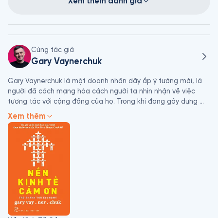
Xem thêm đánh giá
Cùng tác giả
Gary Vaynerchuk
Gary Vaynerchuk là một doanh nhân đầy ắp ý tưởng mới, là 
người đã cách mạng hóa cách người ta nhìn nhận về việc 
tương tác với cộng đồng của họ. Trong khi đang gây dựng 
cửa hàng rượu của gia đình trở thành thương hiệu đầu ngành 
Xem thêm
toàn quốc, anh đã thấy được tiềm năng đặc biệt của nền 
kinh tế mà anh đã đặt tên là Nền Kinh tế Cảm ơn (Thank You 
Economy). Là một nhà tư vấn, anh đã giới thiệu những nguyên 
lý đó cho giới kinh doanh nói chung, và đã ứng dụng thành 
công trong thể thao, các mặt hàng tiêu dùng đóng gói, và 
trong ngành bán lẻ. Askmen.com đã vinh danh Gary trong 
danh sách 49 Người có sức ảnh hưởng nhất năm 2009, và 
anh đã được nhắc đến trong Top 20 doanh nhân nên noi theo 
của BusinessWeek.