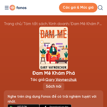
Các gói & Mức giá
Trang chủ
/
Tóm tắt sách
/
Kinh doanh
/
Đam Mê Khám Phá
Đam Mê Khám Phá
Tác giả:
Gary Vaynerchuk
Sách nói
Nghe trên ứng dụng Fonos để có trải nghiệm tuyệt vời
nhất.