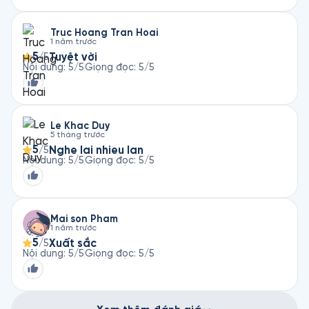
Truc Hoang Tran Hoai
1 năm trước
5
Tuyệt vời
/5
Nội dung
:
5
/5
Giọng đọc
:
5
/5
Le Khac Duy
5 tháng trước
5
Nghe lai nhieu lan
/5
Nội dung
:
5
/5
Giọng đọc
:
5
/5
Mai son Pham
1 năm trước
5
Xuất sắc
/5
Nội dung
:
5
/5
Giọng đọc
:
5
/5