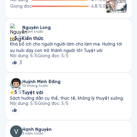
Giọng đọc
4.8
/5.0
Nguyễn Long
5 năm trước
5
Kiến thức
/5
Khá bổ ích cho người người làm cha làm mẹ. Hướng tới
sự nuôi dạy con trở thành người tốt Tuyệt vời
Nội dung
:
5
/5
Giọng đọc
:
5
/5
3
Huỳnh Minh Đăng
10 tháng trước
5
Tuyệt vời
/5
Sách hướng dẫn cụ thể, thực tế, không lý thuyết suông.
Nội dung
:
5
/5
Giọng đọc
:
5
/5
Hạnh Nguyễn
5 năm trước