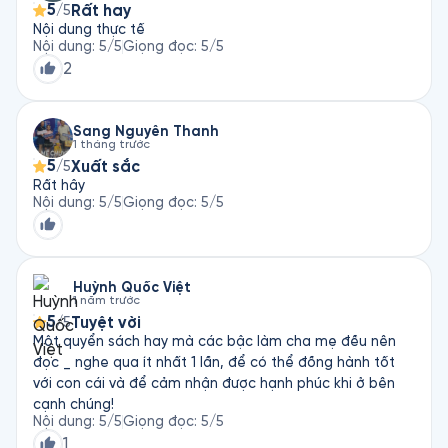
5
Rất hay
/5
Nội dung thực tế
Nội dung
:
5
/5
Giọng đọc
:
5
/5
2
Sang Nguyễn Thanh
1 tháng trước
5
Xuất sắc
/5
Rất hây
Nội dung
:
5
/5
Giọng đọc
:
5
/5
Huỳnh Quốc Việt
1 năm trước
5
Tuyệt vời
/5
Một quyển sách hay mà các bậc làm cha mẹ đều nên
đọc _ nghe qua ít nhất 1 lần, để có thể đồng hành tốt
với con cái và để cảm nhận được hạnh phúc khi ở bên
cạnh chúng!
Nội dung
:
5
/5
Giọng đọc
:
5
/5
1