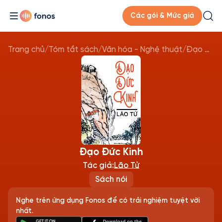
Các gói & Mức giá
Trang chủ
/
Tóm tắt sách
/
Văn hóa - Nghệ thuật
/
Đạo Đức Kinh
Đạo Đức Kinh
Tác giả:
Lão Tử
Sách nói
Nghe trên ứng dụng Fonos để có trải nghiệm tuyệt vời
nhất.