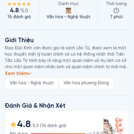
Danh mục
Thời lượng
4.8
/5.0
76
đánh giá
Văn hóa - Nghệ thuật
7 phút
Giới Thiệu
Đạo Đức Kinh còn được gọi là sách Lão Tử, được xem là một 
học thuyết triết lý hoàn chỉnh và có hệ thống nhất thời Tiên 
Tần. Lão Tử trình bày rõ ràng một quan niệm vũ trụ làm cơ sở 
cho một quan niệm nhân sinh và quan niệm chính trị mới mẻ: 
Vạn vật tuần hoàn, trong dương có âm, âm cực dương sinh, 
Xem thêm
có sinh ắt có tử, trăng tròn trăng khuyết. Vạn vật biến đổi rồi 
Văn hóa - Nghệ thuật
Văn hóa phương Đông
trở về với Đạo. Đạo luôn tồn tại và sáng tạo ra vạn vật. Nhờ 
Đạo mà con người biết được vạn vật.

Lão Tử (571 TCN - 471 TCN) là một trong những nhân vật chính 
yếu trong Triết học Trung Quốc. Sự tồn tại của ông trong lịch 
Đánh Giá & Nhận Xét
sử vẫn còn đang được tranh cãi. Theo truyền thuyết, Lão Tử 
rất thọ nên người ta còn gọi là Lão Đam (ông già tai dài), và 
4.8
vì tôn trọng mà gọi là Lão Tử. 
/5.0
(
76
đánh giá
)
Nội dung
4.7
/5.0