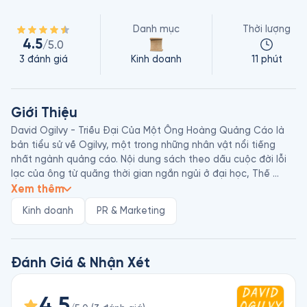
Danh mục
Thời lượng
4.5
/5.0
3
đánh giá
Kinh doanh
11 phút
Giới Thiệu
David Ogilvy - Triều Đại Của Một Ông Hoàng Quảng Cáo là 
bản tiểu sử về Ogilvy, một trong những nhân vật nổi tiếng 
nhất ngành quảng cáo. Nội dung sách theo dấu cuộc đời lỗi 
lạc của ông từ quãng thời gian ngắn ngủi ở đại học, Thế 
chiến 2 cho đến những năm tháng thành công trong ngành 
Xem thêm
quảng cáo.

Kinh doanh
PR & Marketing
Kenneth Roman là tác giả và nhà điều hành quảng cáo người 
Mỹ. Roman tốt nghiệp Đại học Dartmouth năm 1952, từng 
đảm nhiệm vị trí tổng biên tập tờ nhật báo của ngôi trường 
này. Roman gia nhập Ogilvy & Mather vào năm 1963 và giữ 
Đánh Giá & Nhận Xét
chức chủ tịch từ năm 1985 đến năm 1989. Ông từng là nhân 
viên và đồng nghiệp của David Ogilvy trong suốt 26 năm.
4.5