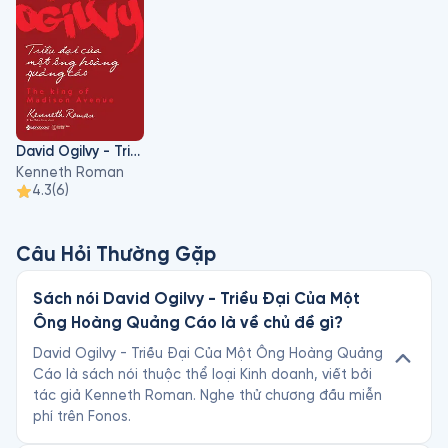
cuốn sách mới nhất và nổi tiếng nhất của ông.
David Ogilvy - Triều Đại Của Một Ông Hoàng Quảng Cáo
Kenneth Roman
4.3
(
6
)
Câu Hỏi Thường Gặp
Sách nói David Ogilvy - Triều Đại Của Một
Ông Hoàng Quảng Cáo là về chủ đề gì?
David Ogilvy - Triều Đại Của Một Ông Hoàng Quảng
Cáo là sách nói thuộc thể loại Kinh doanh, viết bởi
tác giả Kenneth Roman. Nghe thử chương đầu miễn
phí trên Fonos.