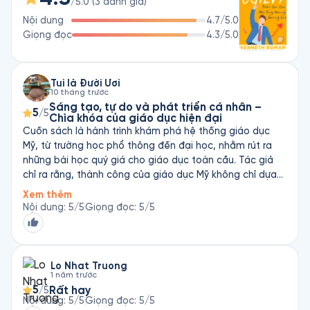
/5.0
(
3
đánh giá
)
Nội dung
4.7
/5.0
Giọng đọc
4.3
/5.0
Tui là Đười Ươi
10 tháng trước
Sáng tạo, tự do và phát triển cá nhân –
5
/5
Chìa khóa của giáo dục hiện đại
Cuốn sách là hành trình khám phá hệ thống giáo dục
Mỹ, từ trường học phổ thông đến đại học, nhằm rút ra
những bài học quý giá cho giáo dục toàn cầu. Tác giả
chỉ ra rằng, thành công của giáo dục Mỹ không chỉ dựa
vào kiến thức sách vở, mà nằm ở khả năng sáng tạo, tư
Xem thêm
duy phản biện và phát triển cá nhân của học sinh. Những
Nội dung
:
5
/5
Giọng đọc
:
5
/5
điểm nổi bật: • Khuyến khích sáng tạo và khám phá cá
nhân: Học sinh được tự do tìm hiểu đam mê, không bị
rập khuôn. • Tập trung vào kỹ năng sống: Học cách hợp
tác, giải quyết vấn đề và giao tiếp. • Đa dạng phương
Lo Nhat Truong
1 năm trước
pháp giảng dạy: Không chỉ học lý thuyết, mà còn học
5
Rất hay
/5
trải nghiệm, dự án thực tế. • Đánh giá toàn diện: Học
Nội dung
:
5
/5
Giọng đọc
:
5
/5
sinh được đánh giá dựa trên năng lực thực sự, thay vì