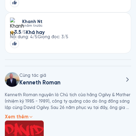
điểm số thuần túy. Cuốn sách nhắc nhở rằng giáo dục là
mở cánh cửa cho trí tuệ và khả năng sáng tạo, chứ
không chỉ là con đường dẫn tới công việc hay bằng cấp.
Khanh Nt
💡 “Giáo dục tốt là giúp mỗi cá nhân phát triển toàn
1 năm trước
diện và tìm thấy tiếng nói riêng của mình.”
3.5
Khá hay
/5
Nội dung
:
4
/5
Giọng đọc
:
3
/5
Cùng tác giả
Kenneth Roman
Kenneth Roman nguyên là Chủ tịch của hãng Ogilvy & Mather 
(nhiệm kỳ 1985 - 1989), công ty quảng cáo do ông đồng sáng 
lập cùng David Ogilvy. Sau 26 năm phục vụ tại đây, ông gia 
nhập American Express với vai trò giám đốc truyền thông cấp 
Xem thêm
cao, trước khi trở thành nhà tư vấn và tác giả sách.

David Ogilvy - Triều đại của một ông hoàng quảng cáo là 