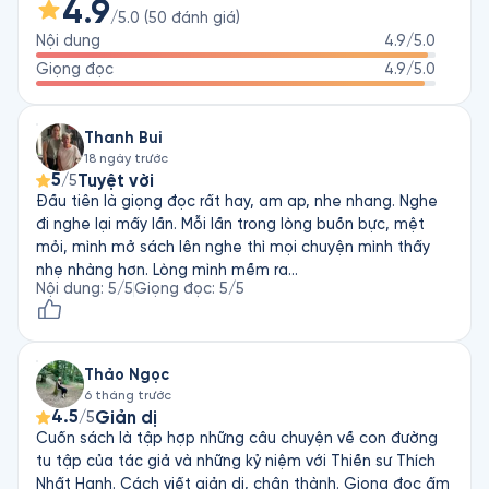
4.9
/5.0
(
50
đánh giá
)
Nội dung
4.9
/5.0
Giọng đọc
4.9
/5.0
Thanh Bui
18 ngày trước
5
Tuyệt vời
/5
Đầu tiên là giọng đọc rất hay, am ap, nhe nhang. Nghe
đi nghe lại mấy lần. Mỗi lần trong lòng buồn bực, mệt
mỏi, mình mở sách lên nghe thì mọi chuyện mình thấy
nhẹ nhàng hơn. Lòng mình mềm ra…
Nội dung
:
5
/5
Giọng đọc
:
5
/5
Thảo Ngọc
6 tháng trước
4.5
Giản dị
/5
Cuốn sách là tập hợp những câu chuyện về con đường
tu tập của tác giả và những kỷ niệm với Thiền sư Thích
Nhất Hạnh. Cách viết giản dị, chân thành. Giọng đọc ấm