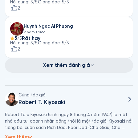
tác phẩm này.
Nội dung
:
5
/5
Giọng đọc
:
5
/5
2
Huynh Ngoc Ai Phuong
2 năm trước
5
Rất hay
/5
Nội dung
:
5
/5
Giọng đọc
:
5
/5
2
Xem thêm đánh giá
Cùng tác giả
Robert T. Kiyosaki
Robert Toru Kiyosaki (sinh ngày 8 tháng 4 năm 1947) là một 
nhà đầu tư, doanh nhân đồng thời là một tác giả. Kiyosaki nổi 
tiếng bởi cuốn sách Rich Dad, Poor Dad (Cha Giàu, Cha 
Nghèo). Ông đã viết 18 cuốn sách, bán tổng cộng 26 triệu 
Xem thêm