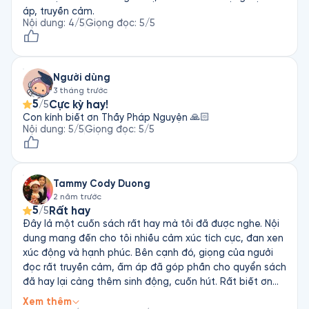
áp, truyền cảm.
Nội dung
:
4
/5
Giọng đọc
:
5
/5
Người dùng
3 tháng trước
5
Cực kỳ hay!
/5
Con kính biết ơn Thầy Pháp Nguyện 🙏🏻
Nội dung
:
5
/5
Giọng đọc
:
5
/5
Tammy Cody Duong
2 năm trước
5
Rất hay
/5
Đây lả một cuốn sách rất hay mà tôi đã được nghe. Nội
dung mang đến cho tôi nhiều cảm xúc tích cực, đan xen
xúc động và hạnh phúc. Bên cạnh đó, giọng của ngưởi
đọc rất truyền cảm, ấm áp đã góp phần cho quyển sách
đã hay lại càng thêm sinh động, cuốn hút. Rất biết ơn
tác giả và người đọc cùng những người đã góp phần cho
Xem thêm