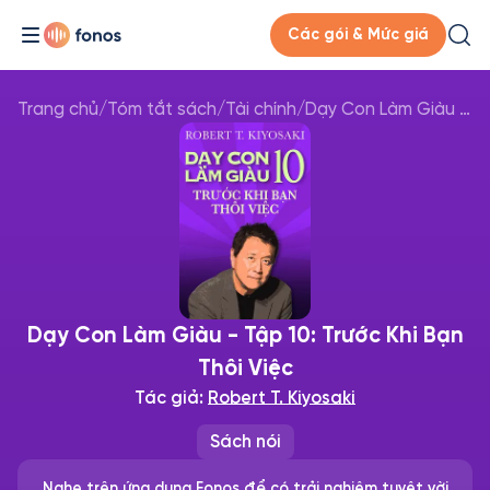
Các gói & Mức giá
Trang chủ
/
Tóm tắt sách
/
Tài chính
/
Dạy Con Làm Giàu - Tập 10: Trước Khi Bạn Thôi Việc
Dạy Con Làm Giàu - Tập 10: Trước Khi Bạn
Thôi Việc
Tác giả:
Robert T. Kiyosaki
Sách nói
Nghe trên ứng dụng Fonos để có trải nghiệm tuyệt vời