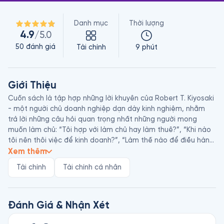
Danh mục
Thời lượng
4.9
/5.0
50
đánh giá
Tài chính
9 phút
Giới Thiệu
Cuốn sách là tập hợp những lời khuyên của Robert T. Kiyosaki 
- một người chủ doanh nghiệp dạn dày kinh nghiệm, nhằm 
trả lời những câu hỏi quan trọng nhất những người mong 
muốn làm chủ: “Tôi hợp với làm chủ hay làm thuê?”, “Khi nào 
tôi nên thôi việc để kinh doanh?”, “Làm thế nào để điều hành 
một công ty có lợi nhuận?”.
Xem thêm
Tài chính
Tài chính cá nhân
Đánh Giá & Nhận Xét