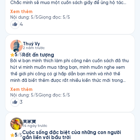
Chắc mình sẽ mua một cuốn sách giấy để ủng hộ tác
giả
Xem thêm
Nội dung
:
5
/5
Giọng đọc
:
5
/5
4
Thuý Vy
2 năm trước
5
Rất ấn tượng
/5
Bởi vì bạn mình thích làm phi công nên cuốn sách đã thu
hút vì mình muốn mua tặng bạn, mình muốn nghe xem
thế giới phi công có gì hấp dẫn bạn mình và nhờ thế
mình đã biết thêm được rất nhiều kiến thức mới trong
ngành bay. Và cuốn sách cũng rất chân thật về cuộc
Xem thêm
sống của một phi công nữa.
Nội dung
:
5
/5
Giọng đọc
:
5
/5
3
黃家寶
14 ngày trước
Cuộc sống đặc biệt của những con người
5
/5
gắn liền với bầu trời