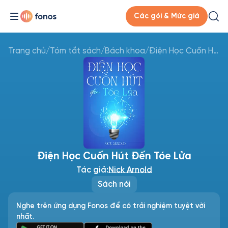
Các gói & Mức giá
Trang chủ
/
Tóm tắt sách
/
Bách khoa
/
Điện Học Cuốn Hút Đến Tóe Lửa
Điện Học Cuốn Hút Đến Tóe Lửa
Tác giả:
Nick Arnold
Sách nói
Nghe trên ứng dụng Fonos để có trải nghiệm tuyệt vời
nhất.