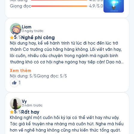
Giọng đọc
4.9
/5.0
Liam
3 ngày trước
5
Nghề phi công
/5
Nội dung hay, kể về hành trình từ lúc đi học đến lúc trở
thành Cơ trưởng của hãng hàng không. Lối viết văn hay,
lôi cuốn, nhiều câu chuyện trong ngành mà người bình
thường khó có cơ hội nghe ngóng hay tiếp cận! Dạo này
Liam thích nghe các câu chuyện về du lịch, nghề nghiệp
Xem thêm
của từng ngành mà thấy trên Fonos chưa có nhiều lắm.
Nội dung
:
5
/5
Giọng đọc
:
5
/5
Nghe công việc của các ngành vừa hay hay, vừa thú vị
1
vừa đem lại góc nhìn mới mẻ và kiến thức hơn! Cám ơn
tác giả!
Vy
3 năm trước
5
Rất hay
/5
Không nghĩ một cuốn hồi ký lại có thể viết hay như vậy.
Tác giả kể truyện nhẹ nhàng mà cuốn hút. Nghe mà hiểu
hơn về nghề hàng không cũng như kiến thức tổng quát.