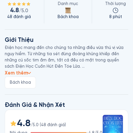
Danh mục
Thời lượng
4.8
/5.0
48
đánh giá
Bách khoa
8 phút
Giới Thiệu
Điện học mang đến cho chúng ta những điều vừa thú vị vừa 
nguy hiểm. Từ những tia sét đùng đoàng khủng khiếp đến 
những cú sốc tim ầm ầm, tất cả đều có mặt trong quyển 
sách Điện Học Cuốn Hút Đến Tóe Lửa. 

Xem thêm
Nick Arnold sinh năm 1964, là tác giả người Anh chuyên viết 
Bách khoa
sách dành cho thiếu nhi. Ông vốn tốt nghiệp chuyên ngành 
lịch sử, nhưng cuối cùng lại chọn nghiệp viết lách. Ông cũng 
từng làm biên tập cho các sách chủ đề khoa học và viết báo 
cho tờ The Guardian. Một số tác phẩm của ông gồm Côn 
Đánh Giá & Nhận Xét
Trùng Gớm Ghiếc, Điện Học Cuốn Hút Đến Tóe Lửa, Hóa Học 
– Một Vụ Nổ Ầm Vang, Phát Minh Quái Quỷ, Thiên Nhiên 
4.8
/5.0
(
48
đánh giá
)
Nội dung
4.8
/5.0