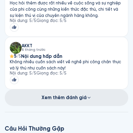
Học hỏi thêm được rất nhiều về cuộc sống và sự nghiệp
của phi công cùng những kiến thức đặc thù, chi tiết và
sự kiện thú vị của chuyên ngành hàng không.
Nội dung
:
5
/5
Giọng đọc
:
5
/5
AKKT
8 tháng trước
5
Nội dung hấp dẫn
/5
Không nhiều cuốn sách viết về nghề phi công chân thực
và lý thú như cuốn sách này!
Nội dung
:
5
/5
Giọng đọc
:
5
/5
Xem thêm đánh giá
Câu Hỏi Thường Gặp