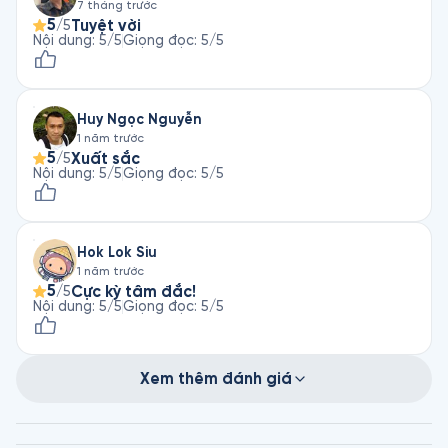
7 tháng trước
5
Tuyệt vời
/5
Nội dung
:
5
/5
Giọng đọc
:
5
/5
Huy Ngọc Nguyễn
1 năm trước
5
Xuất sắc
/5
Nội dung
:
5
/5
Giọng đọc
:
5
/5
Hok Lok Siu
1 năm trước
5
Cực kỳ tâm đắc!
/5
Nội dung
:
5
/5
Giọng đọc
:
5
/5
Xem thêm đánh giá