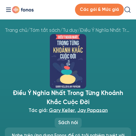
Các gói & Mức giá
Trang chủ
/
Tóm tắt sách
/
Tư duy
/
Điều Ý Nghĩa Nhất Trong Từng Khoảnh Khắc Cuộc Đời
Điều Ý Nghĩa Nhất Trong Từng Khoảnh
Khắc Cuộc Đời
Tác giả:
Gary Keller
,
Jay Papasan
Sách nói
Nghe trên ứng dụng Fonos để có trải nghiệm tuyệt vời