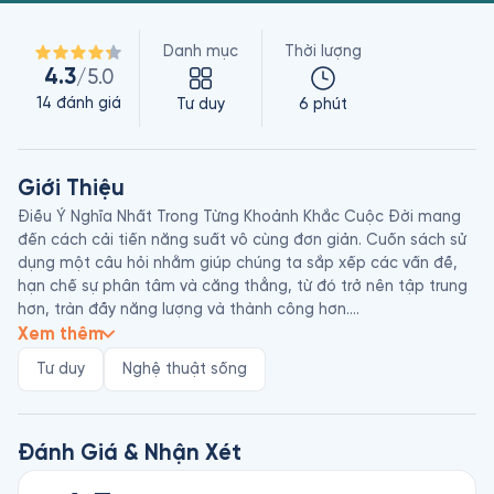
Danh mục
Thời lượng
4.3
/5.0
14
đánh giá
Tư duy
6 phút
Giới Thiệu
Điều Ý Nghĩa Nhất Trong Từng Khoảnh Khắc Cuộc Đời mang 
đến cách cải tiến năng suất vô cùng đơn giản. Cuốn sách sử 
dụng một câu hỏi nhằm giúp chúng ta sắp xếp các vấn đề, 
hạn chế sự phân tâm và căng thẳng, từ đó trở nên tập trung 
hơn, tràn đầy năng lượng và thành công hơn.

Xem thêm
Tác giả Gary Keller là người sáng lập và chủ tịch hội đồng 
Tư duy
Nghệ thuật sống
quản trị của Keller Williams Realty, một trong những thương 
hiệu bất động sản lớn nhất thế giới. Là một huấn luyện viên 
và diễn giả, ông đã giúp vô số người tìm thấy thành công khi 
tập trung vào từng khoảnh khắc sống.

Đánh Giá & Nhận Xét