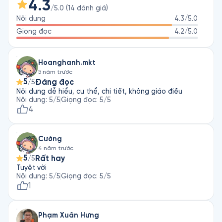
Jay Papasan trước khi cộng tác viết sách cùng Gary Keller, đã 
4.3
/5.0
(
14
đánh giá
)
từng là biên tập viên tại Harpercollins Publishers. Ngoài tiếng 
Nội dung
4.3
/5.0
Giọng đọc
4.2
/5.0
Hoanghanh.mkt
5 năm trước
5
Đáng đọc
/5
Nội dung dễ hiểu, cụ thể, chi tiết, không giáo điều
Nội dung
:
5
/5
Giọng đọc
:
5
/5
4
Cường
4 năm trước
5
Rất hay
/5
Tuyệt vời
Nội dung
:
5
/5
Giọng đọc
:
5
/5
1
Phạm Xuân Hưng