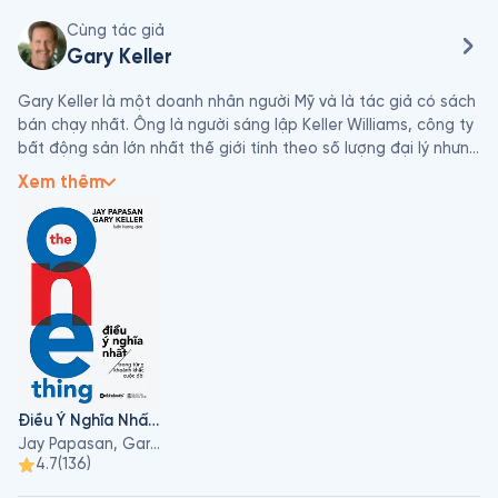
Cùng tác giả
Gary Keller
Gary Keller là một doanh nhân người Mỹ và là tác giả có sách 
bán chạy nhất. Ông là người sáng lập Keller Williams, công ty 
bất động sản lớn nhất thế giới tính theo số lượng đại lý nhưng 
đứng thứ hai về doanh số bán hàng đóng cửa và số đơn vị 
Xem thêm
bán được. Các cuốn sách của ông bao gồm The Millionaire 
Real Estate Agent, The Millionaire Real Estate Investor và The 
One Thing. Ông là chủ tịch điều hành tại KWx, công ty mẹ 
giám sát tất cả các tài sản của Keller Williams, và được coi là 
một trong những người có ảnh hưởng nhất trong lĩnh vực bất 
động sản.
Điều Ý Nghĩa Nhất Trong Từng Khoảnh Khắc Cuộc Đời
Jay Papasan, Gary Keller
4.7
(
136
)