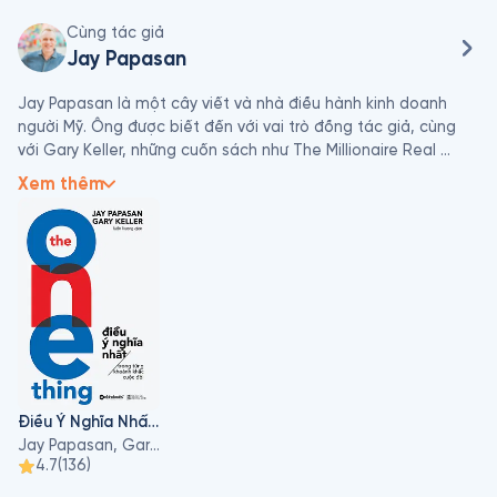
Cùng tác giả
Jay Papasan
Jay Papasan là một cây viết và nhà điều hành kinh doanh 
người Mỹ. Ông được biết đến với vai trò đồng tác giả, cùng 
với Gary Keller, những cuốn sách như The Millionaire Real 
Estate Investor - đều trở thành sách bán chạy nhất của New 
Xem thêm
York Times và sách bán chạy nhất của BusinessWeek. Cũng 
như cuốn sách The One Thing - đạt vị trí số 1 trên Wall Street 
Journal kinh doanh danh sách bán chạy nhất. Papasan là phó 
chủ tịch xuất bản và biên tập điều hành tại KellerINK, chi 
nhánh xuất bản của Keller Williams Realty. Ông và vợ Wendy 
là chủ sở hữu của Đội bất động sản The Papasan. Năm 2014, 
ông được Swanepoel Power 200 vinh danh là một trong 
những người quyền lực nhất trong lĩnh vực bất động sản.
Điều Ý Nghĩa Nhất Trong Từng Khoảnh Khắc Cuộc Đời
Jay Papasan, Gary Keller
4.7
(
136
)