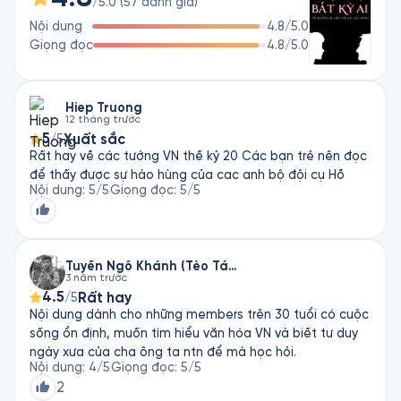
/5.0
(
57
đánh giá
)
nhiều đầu sách bán chạy, sách của ông được dịch sang gần 
Nội dung
4.8
/5.0
30 thứ tiếng, bán được hơn 3 triệu bản trên toàn thế giới. Có 
Giọng đọc
4.8
/5.0
thể kể đến như Đọc Vị Bất Kỳ Ai, Không Thể Bị Lừa Dối… 
Hiep Truong
12 tháng trước
5
Xuất sắc
/5
Rất hay về các tướng VN thế kỷ 20 Các bạn trẻ nên đọc
để thấy được sự hào hùng của cac anh bộ đội cụ Hồ
Nội dung
:
5
/5
Giọng đọc
:
5
/5
Tuyền Ngô Khánh (Tèo Táo Tợn)
3 năm trước
4.5
Rất hay
/5
Nội dung dành cho những members trên 30 tuổi có cuộc
sống ổn định, muốn tìm hiểu văn hóa VN và biết tư duy
ngày xưa của cha ông ta ntn để mà học hỏi.
Nội dung
:
4
/5
Giọng đọc
:
5
/5
2