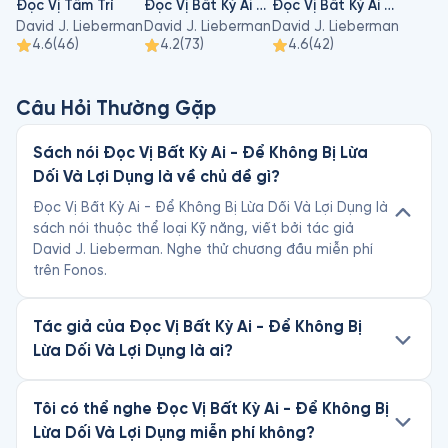
Đọc Vị Tâm Trí
Đọc Vị Bất Kỳ Ai - Để Không Bị Lừa Dối Và Lợi Dụng
Đọc Vị Bất Kỳ Ai - Áp Dụng Trong Doanh Nghiệp
nhất 25 quốc gia trên thế giới.

David J. Lieberman
David J. Lieberman
David J. Lieberman
4.6
(
46
)
4.2
(
73
)
4.6
(
42
)
Ông quan niệm: “Cần lưu ý một quy tắc rằng bất kỳ ai cũng 
đều hành động vì lợi ích của họ trước tiên.”

Câu Hỏi Thường Gặp
Lieberman là tác giả của 11 cuốn sách, trong đó có hai cuốn 
từng lọt vào danh sách các đầu sách bán chạy của tờ New 
Sách nói Đọc Vị Bất Kỳ Ai - Để Không Bị Lừa
York Times. Các sách của ông đã được dịch sang 26 thứ 
Dối Và Lợi Dụng là về chủ đề gì?
tiếng, bán được hơn 3 triệu bản trên toàn thế giới. Đến nay 
ông đã làm khách mời hơn 300 chương trình phát thanh và 
Đọc Vị Bất Kỳ Ai - Để Không Bị Lừa Dối Và Lợi Dụng là
truyền hình như The Today Show, The Montel Williams Show, 
sách nói thuộc thể loại Kỹ năng, viết bởi tác giả
The O Reilly Factor, NPR, and The View.
David J. Lieberman. Nghe thử chương đầu miễn phí
trên Fonos.
Tác giả của Đọc Vị Bất Kỳ Ai - Để Không Bị
Lừa Dối Và Lợi Dụng là ai?
Tôi có thể nghe Đọc Vị Bất Kỳ Ai - Để Không Bị
Lừa Dối Và Lợi Dụng miễn phí không?