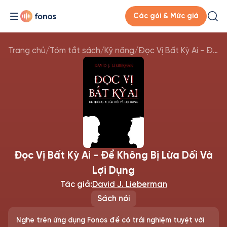
Các gói & Mức giá
Trang chủ
/
Tóm tắt sách
/
Kỹ năng
/
Đọc Vị Bất Kỳ Ai - Để Không Bị Lừa Dối Và Lợi Dụng
Đọc Vị Bất Kỳ Ai - Để Không Bị Lừa Dối Và
Lợi Dụng
Tác giả:
David J. Lieberman
Sách nói
Nghe trên ứng dụng Fonos để có trải nghiệm tuyệt vời