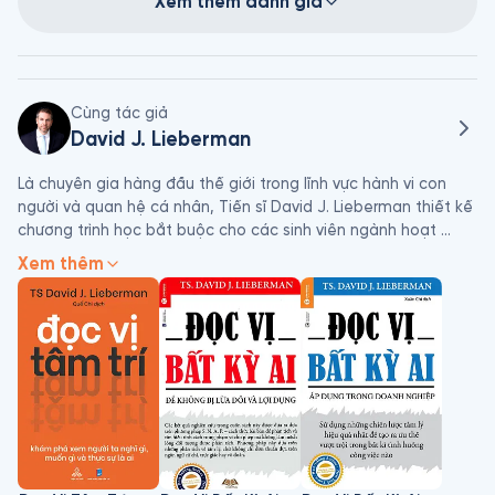
Xem thêm đánh giá
Cùng tác giả
David J. Lieberman
Là chuyên gia hàng đầu thế giới trong lĩnh vực hành vi con 
người và quan hệ cá nhân, Tiến sĩ David J. Lieberman thiết kế 
chương trình học bắt buộc cho các sinh viên ngành hoạt 
động tâm lý (psychological operations - PSYOP). Ông cũng là 
Xem thêm
người phát minh phương pháp phân tích hoạt động thần kinh 
(NeuroDynamic Analysis), được cho là mang tính đột phá 
trong trị liệu tâm lý ngắn hạn.

Không chỉ giới hạn hoạt động của mình trong giới học thuật, 
ông còn tham gia huấn luyện cho Cục Điều tra Liên bang Mỹ 
(FBI), Cơ quan An ninh Quốc gia Mỹ (NSA), và quân đội Mỹ. Các 
kỹ thuật phỏng vấn, thẩm vấn, và thương lượng do ông đưa 
ra được các chính phủ, cơ quan cảnh sát, tập đoàn lớn trong 
danh sách Fortune 500, bác sĩ tâm thần sử dụng rộng rãi tại ít 