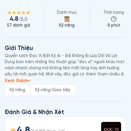
Danh mục
Thời lượng
4.8
/5.0
57
đánh giá
Kỹ năng
8 phút
Giới Thiệu
Quyển sách Đọc Vị Bất Kỳ Ai - Để Không Bị Lừa Dối Và Lợi 
Dụng bao hàm những thủ thuật giúp “đọc vị” người khác một 
cách nhanh chóng mà không làm mất lòng hay ảnh hưởng 
xấu tới mối quan hệ. Nhờ vậy, độc giả có thêm tham chiếu để 
hạn chế được những mối quan hệ không lành mạnh, chọn 
Xem thêm
người phù hợp để hợp tác trong công việc cũng như trong đời 
Kỹ năng
Kỹ năng Giao tiếp
sống cá nhân.

David J. Lieberman, sinh năm 1950, là tiến sĩ - bác sĩ tâm lý 
nổi tiếng người Mỹ, được coi là chuyên gia hàng đầu về lĩnh 
Đánh Giá & Nhận Xét
vực tâm lý hành vi. Ông cũng là khách mời thường xuyên của 
nhiều chương trình truyền hình như The Today Show, Fox 
4.8
News, PBS và The View. Bên cạnh đó, ông còn là tác giả của 