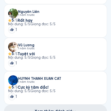
Nguyễn Liên
1 năm trước
5
Rất hay
/5
Nội dung
:
5
/5
Giọng đọc
:
5
/5
1
Vũ Lương
1 năm trước
5
Tuyệt vời
/5
Nội dung
:
5
/5
Giọng đọc
:
5
/5
1
HUỲNH THÀNH XUÂN CÁT
1 năm trước
5
Cực kỳ tâm đắc!
/5
Nội dung
:
5
/5
Giọng đọc
:
5
/5
1