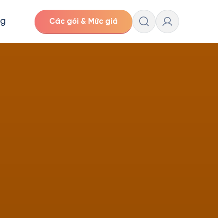
ng
Các gói & Mức giá