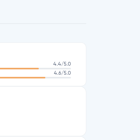
 chức của Đại học Yale. Ông chuyên 
ng thời cải thiện khả năng lãnh đạo 
à bài báo về năng lực quản trị của 
ãnh Đạo, Tin Tưởng Vào Sự Cân 
4.4
/5.0
4.6
/5.0