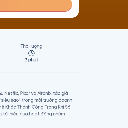
Thời lượng
9 phút
tflix, Pixar và Airbnb, tác giả 
siêu sao” trong môi trường doanh 
ghệ Khác Thành Công Trong Khi Số 
g tới hiệu quả hoạt động nhóm 