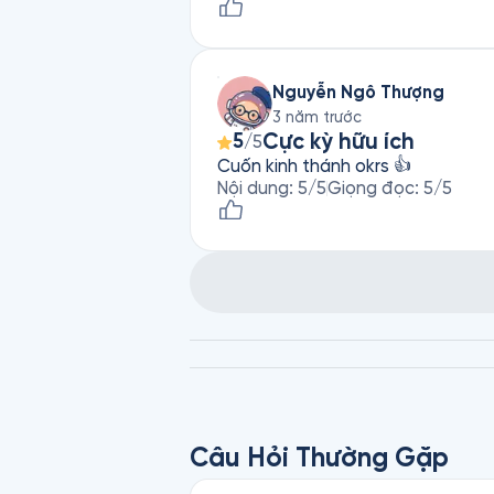
Nguyễn Ngô Thượng
3 năm trước
Cực kỳ hữu ích
5
/5
Cuốn kinh thánh okrs 👍
Nội dung
:
5
/5
Giọng đọc
:
5
/5
Câu Hỏi Thường Gặp