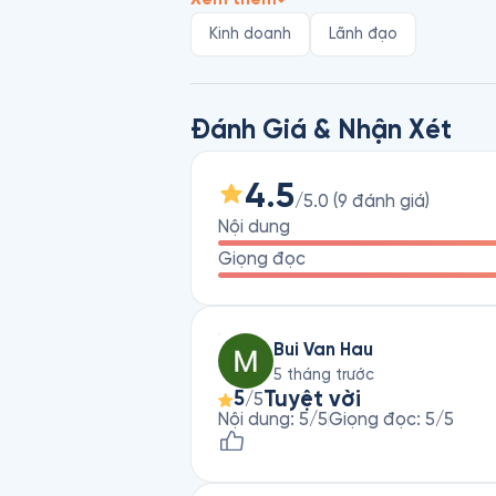
Robert Bruce Shaw là nhà tư vấn quản 
Kinh doanh
Lãnh đạo
giúp các nhà quản trị doanh nghiệp x
và nâng cao hiệu quả hoạt động của t
doanh nghiệp. Các tác phẩm nổi bật
Đánh Giá & Nhận Xét
Bằng…
4.5
/5.0
(
9
đánh giá
)
Nội dung
Giọng đọc
Bui Van Hau
5 tháng trước
Tuyệt vời
5
/5
Nội dung
:
5
/5
Giọng đọc
:
5
/5