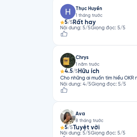
Thục Huyền
1 tháng trước
Rất hay
5
/5
Nội dung
:
5
/5
Giọng đọc
:
5
/5
Chrys
1 năm trước
Hữu ích
4.5
/5
Cho những ai muốn tìm hiểu OKR ng
Nội dung
:
4
/5
Giọng đọc
:
5
/5
Ava
8 tháng trước
Tuyệt vời
5
/5
Nội dung
:
5
/5
Giọng đọc
:
5
/5