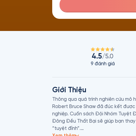
4.5
/5.0
9
đánh giá
Giới Thiệu
Thông qua quá trình nghiên cứu mô hì
Robert Bruce Shaw đã đúc kết được m
nghiệp. Cuốn sách Đội Nhóm Tuyệt Đỉn
Đông Đều Thất Bại sẽ giúp bạn thay 
“tuyệt đỉnh”.

Xem thêm