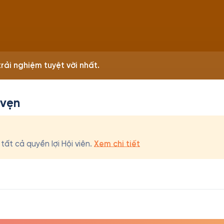
rải nghiệm tuyệt vời nhất.
 vẹn
ất cả quyền lợi Hội viên.
Xem chi tiết