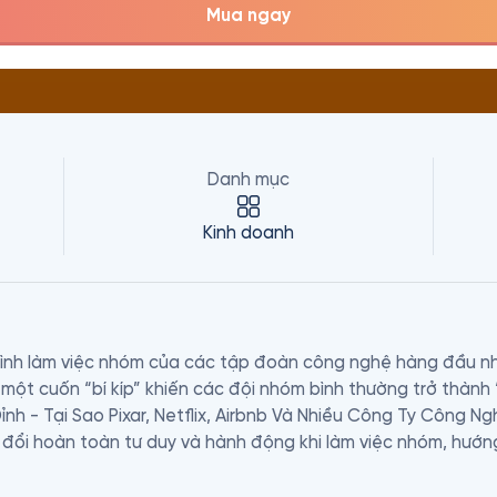
Mua ngay
Danh mục
Kinh doanh
nh làm việc nhóm của các tập đoàn công nghệ hàng đầu như Ne
ột cuốn “bí kíp” khiến các đội nhóm bình thường trở thành “
h - Tại Sao Pixar, Netflix, Airbnb Và Nhiều Công Ty Công N
đổi hoàn toàn tư duy và hành động khi làm việc nhóm, hướn