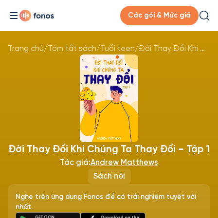
Các gói & Mức giá
Trang chủ
/
Tóm tắt sách
/
Tuổi teen
/
Đời Thay Đổi Khi Chúng Ta Thay Đổi – Tập 1
Đời Thay Đổi Khi Chúng Ta Thay Đổi – Tập 1
Tác giả:
Andrew Matthews
Sách nói
Nghe trên ứng dụng Fonos để có trải nghiệm tuyệt vời
nhất.