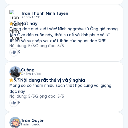
đến niềm vui sâu thẳm của hiện tại. “Bay không phải để
đến đâu, mà để được là chính mình.” – Osho Một cuốn
Tran Thanh Minh Tuyen
sách khiến ta muốn ngẩng đầu nhìn bầu trời, hít sâu một
3 năm trước
hơi, và mỉm cười – vì nhận ra rằng tự do chưa bao giờ ở
5
Rất hay
/5
đâu xa, nó vẫn luôn ở trong tim mình.
Giọng đọc quá xuất sắc! Mình nggmhe từ Ông già mang
tên Ove đến cuốn này, thật sự nể và kính phục với kĩ
thuật và sự nhập vai xuất thần của người đọc 🫶💖
Nội dung
:
5
/5
Giọng đọc
:
5
/5
9
Cường
3 năm trước
5
Nội dung rất thú vị và ý nghĩa
/5
Mong sẽ có thêm nhiều sách triết học cùng với giọng
đọc này.
Nội dung
:
5
/5
Giọng đọc
:
5
/5
5
Trần Quyên
1 năm trước