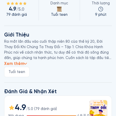
Danh mục
Thời lượng
4.9
/5.0
79
đánh giá
Tuổi teen
9 phút
Giới Thiệu
Ra mắt lần đầu vào cuối thập niên 80 của thế kỷ 20, Đời 
Thay Đổi Khi Chúng Ta Thay Đổi – Tập 1: Chìa Khóa Hạnh 
Phúc nói về cách nhận thức, tư duy để có thái độ sống đúng 
đắn, giúp chúng ta hạnh phúc hơn. Cuốn sách là tập đầu tiên 
trong bộ sách Đời Thay Đổi Khi Chúng Ta Thay Đổi gồm 5 
Xem thêm
tập. Riêng tập 1 này đã bán được 7 triệu bản, và được dịch ra 
Tuổi teen
hơn 40 ngôn ngữ khác nhau, nhanh chóng đưa Andrew 
Matthews vào hàng ngũ các tác giả nổi tiếng thế giới. 

Andrew Matthews sinh năm 1957, là một diễn giả và tác giả 
Đánh Giá & Nhận Xét
nổi tiếng người Úc. Ông đã viết rất nhiều tác phẩm về chủ đề 
phát triển bản thân, đồng thời cũng đảm nhiệm việc vẽ tranh 
4.9
minh họa cho chính các tác phẩm của mình. Các tác phẩm 
/5.0
(
79
đánh giá
)
tiêu biểu của ông gồm bộ sách Đời Thay Đổi Khi Chúng Ta 
Nội dung
4.9
/5.0