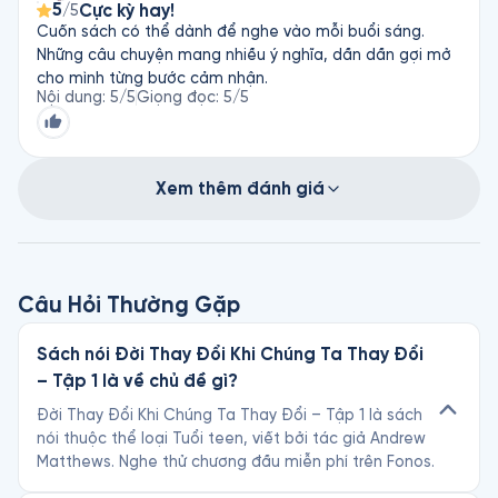
5
Cực kỳ hay!
/5
Cuốn sách có thể dành để nghe vào mỗi buổi sáng.
Những câu chuyện mang nhiều ý nghĩa, dần dần gợi mở
cho mình từng bước cảm nhận.
Nội dung
:
5
/5
Giọng đọc
:
5
/5
Xem thêm đánh giá
Câu Hỏi Thường Gặp
Sách nói Đời Thay Đổi Khi Chúng Ta Thay Đổi
– Tập 1 là về chủ đề gì?
Đời Thay Đổi Khi Chúng Ta Thay Đổi – Tập 1 là sách
nói thuộc thể loại Tuổi teen, viết bởi tác giả Andrew
Matthews. Nghe thử chương đầu miễn phí trên Fonos.