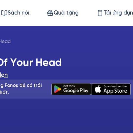
Sách nói
Quà tặng
Tải ứng dụ
 Head
Of Your Head
len
g Fonos để có trải
hất.