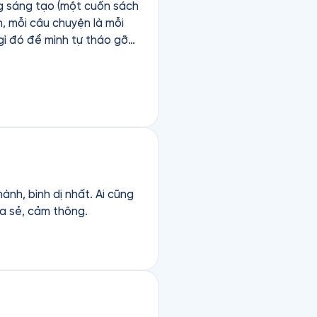
ng sáng tạo (một cuốn sách
n, mỗi câu chuyện là mỗi
ì đó để mình tự tháo gỡ
ộc đời để lại cho ra nhiều
nh, bình dị nhất. Ai cũng
ia sẻ, cảm thông.