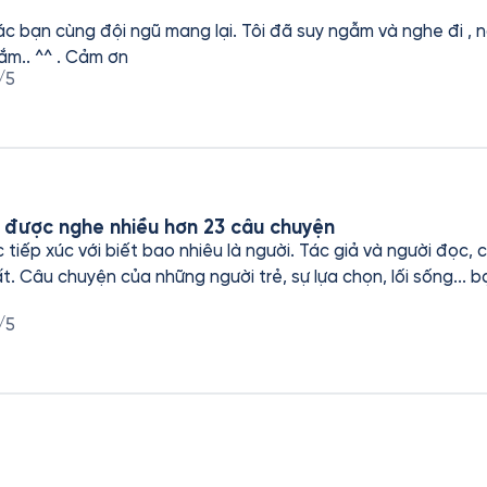
c bạn cùng đội ngũ mang lại. Tôi đã suy ngẫm và nghe đi , ng
hôm nay. Chúng tuyệt vời lắm.. ^^ . Cảm ơn
/5
 được nghe nhiều hơn 23 câu chuyện
iếp xúc với biết bao nhiêu là người. Tác giả và người đọc, có 
g dáng của
/5