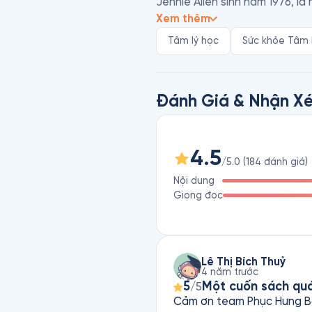
Jennie Allen sinh năm 1976, là
chức lớn với chuỗi các sự kiện
Xem thêm
Cô lấy bằng Thạc sĩ về nghiên
Tâm lý học
Sức khỏe Tâm 
Austin, thuộc bang Texas.
Đánh Giá & Nhận Xé
4.5
/5.0
(
184
đánh giá
)
Nội dung
Giọng đọc
Lê Thị Bích Thuỷ
4 năm trước
5
Một cuốn sách qu
/5
Cảm ơn team Phục Hưng Boo