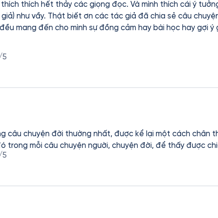
thích thích hết thảy các giọng đọc. Và mình thích cái ý tưở
c giả) như vầy. Thật biết ơn các tác giả đã chia sẻ câu chuyệ
đều mang đến cho mình sự đồng cảm hay bài học hay gợi ý g
g team Phục Hưng Books lại tiếp tục tò mò và hào hứng với cu
y hen.
/5
g câu chuyện đời thường nhất, được kể lại một cách chân thà
đó trong mỗi câu chuyện người, chuyện đời, để thấy được ch
/5