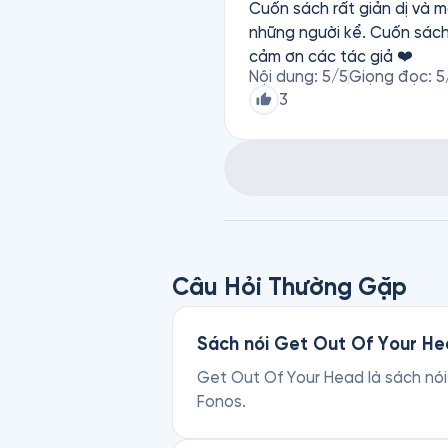
Cuốn sách rất giản dị và 
những người kể. Cuốn sách 
cảm ơn các tác giả ❤️
Nội dung
:
5
/5
Giọng đọc
:
5
3
Câu Hỏi Thường Gặp
Sách nói Get Out Of Your Hea
Get Out Of Your Head là sách nói 
Fonos.