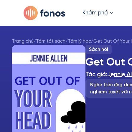
Khám phá
Trang chủ
/
Tóm tắt sách
/
Tâm lý học
/
Get Out Of Your
Sách nói
Get Out 
Tác giả:
Jennie Al
Nghe trên ứng dụn
nghiệm tuyệt vời n