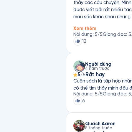
thảy các câu chuyện. Mình 
được viết bởi rất nhiều tá
màu sắc khác nhau nhưng 
vài nút thắt của mình. Mon
Xem thêm
sản phẩm tuyệt vời như vầ
Nội dung
:
5
/5
Giọng đọc
:
5
12
Người dùng
4 năm trước
5
Rất hay
/5
Cuốn sách là tập hợp nhữn
có thể tìm thấy mình đâu 
Nội dung
:
5
/5
Giọng đọc
:
5
6
Quách Aaron
8 tháng trước