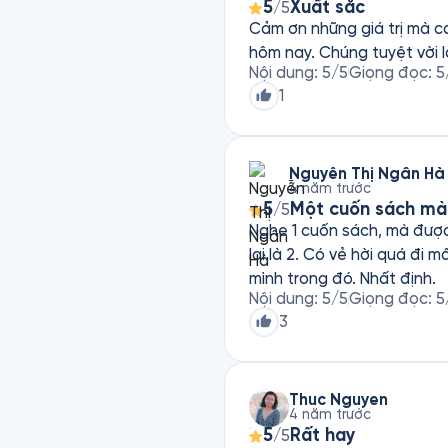
5
Xuất sắc
/5
Cảm ơn những giá trị mà cá
Nội dung
:
5
/5
Giọng đọc
:
5
1
Nguyễn Thị Ngân Hà
4 năm trước
5
Một cuốn sách mà
/5
Nghe 1 cuốn sách, mà được t
lại là 2. Có vẻ hời quá đi mất. Câu chuyện của những người trẻ, sự lựa chọn, lối sống... bạn sẽ thấy bón
mình trong đó. Nhất định.
Nội dung
:
5
/5
Giọng đọc
:
5
3
Thuc Nguyen
4 năm trước
5
Rất hay
/5