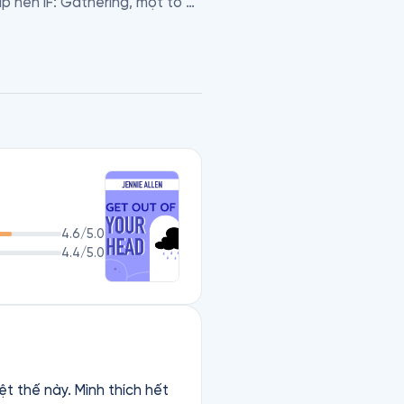
p nên IF: Gathering, một tổ 
g với những gì họ tin tưởng. 
 cùng gia đình ở thành phố 
4.6
/5.0
4.4
/5.0
t thế này. Mình thích hết