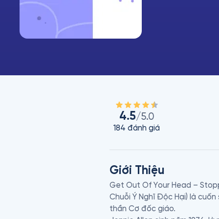
4.5
/5.0
184
đánh giá
Giới Thiệu
Get Out Of Your Head – Stopp
Chuỗi Ý Nghĩ Độc Hại) là cuốn
thần Cơ đốc giáo.
