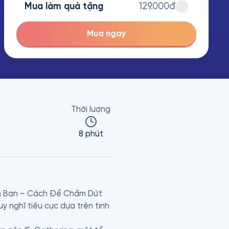
Mua làm quà tặng
129.000đ
Mua ngay
Thời lượng
8 phút
nh Bạn – Cách Để Chấm Dứt 
 nghĩ tiêu cực dựa trên tinh 