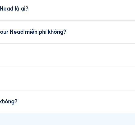
Head là ai?
Your Head miễn phí không?
 không?