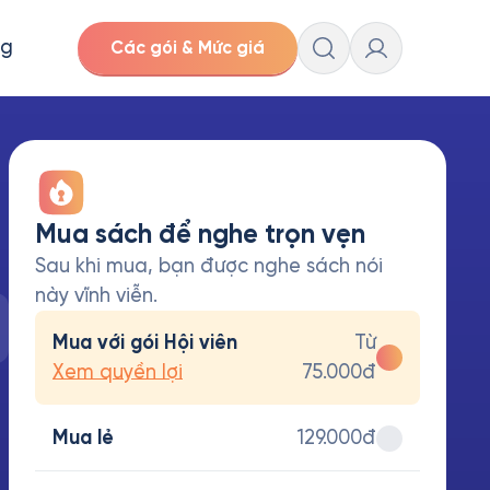
ng
Các gói & Mức giá
Mua sách để nghe trọn vẹn
Sau khi mua, bạn được nghe sách nói
này vĩnh viễn.
Mua với gói Hội viên
Từ
Xem quyền lợi
75.000đ
Mua lẻ
129.000đ