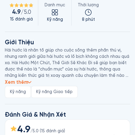
Danh mục
Thời lượng
4.9
/5.0
15
đánh giá
Kỹ năng
8 phút
Giới Thiệu
Hài hước là nhân tố giúp cho cuộc sống thêm phần thú vị, 
nhưng ranh giới giữa hài hước và lố bịch không cách nhau quá 
xa. Hài Hước Một Chút, Thế Giới Sẽ Khác Đi sẽ giúp bạn biết 
được thế nào là “chuẩn mực” của sự hài hước, thông qua 
những kiến thức giá trị xoay quanh câu chuyện làm thế nào 
để hài hước đúng cách. 

Xem thêm
Lưu Chấn Hồng là tác giả nổi tiếng người Trung Quốc, với 
Kỹ năng
Kỹ năng Giao tiếp
giọng điệu sắc bén, hài hước đặc trưng. Ngoài đời, ông cũng 
là người nổi tiếng vui tính. Cuốn sách Hài Hước Một Chút, Thế 
Giới Sẽ Khác Đi góp phần mang tác phẩm của ông đến gần 
hơn tới độc giả các nước Châu Á.
Đánh Giá & Nhận Xét
4.9
/5.0
(
15
đánh giá
)