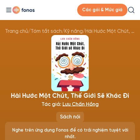
Các gói & Mức giá
Trang chủ
/
Tóm tắt sách
/
Kỹ năng
/
Hài Hước Một Chút, Thế Giới Sẽ Khác Đi
Hài Hước Một Chút, Thế Giới Sẽ Khác Đi
Tác giả:
Lưu Chấn Hồng
Sách nói
Nghe trên ứng dụng Fonos để có trải nghiệm tuyệt vời
nhất.