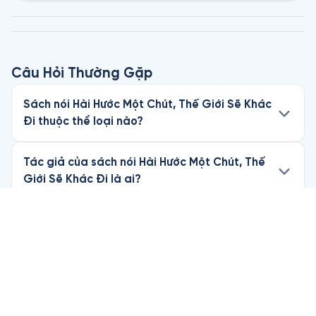
Câu Hỏi Thường Gặp
Sách nói Hài Hước Một Chút, Thế Giới Sẽ Khác
Đi thuộc thể loại nào?
Tác giả của sách nói Hài Hước Một Chút, Thế
Giới Sẽ Khác Đi là ai?
Tôi có thể nghe thử sách nói Hài Hước Một
Chút, Thế Giới Sẽ Khác Đi miễn phí không?
Làm thế nào để nghe trọn bộ sách nói Hài
Hước Một Chút, Thế Giới Sẽ Khác Đi trên
Fonos?