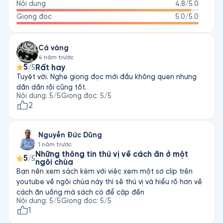
Nội dung
4.8
/5.0
Giọng đọc
5.0
/5.0
Cá vàng
4 năm trước
5
Rất hay
/5
Tuyệt vời. Nghe giọng đọc mới đầu không quen nhưng
dần dần rồi cũng tốt.
Nội dung
:
5
/5
Giọng đọc
:
5
/5
2
Nguyễn Đức Dũng
1 năm trước
Những thông tin thú vị về cách ăn ở một
5
/5
ngôi chùa
Bạn nên xem sách kèm với việc xem một sơ clip trên
youtube về ngôi chùa này thì sẽ thú vị và hiểu rõ hơn về
cách ăn uống mà sách có để cập đến
Nội dung
:
5
/5
Giọng đọc
:
5
/5
1