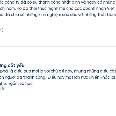
ác công ty đã có sự thành công nhất định và ngay cả nhữn
chỉ nam, nó đã thôi thúc mạnh mẽ cho các doanh nhân Việt
giả đã chia sẽ những kinh nghiệm sâu sắc với những thất bại
 tập đoàn lừng danh hàng đầu trên thế giới trải dài qua ba
 là đích đến. Đó là sự nỗ lực vượt bậc của mỗi cá nhân, với tí
/5
hướng đến mục tiêu rõ ràng và có lúc bị thất bại nhưng họ 
hành trình để đi đến thành công. Tôi hy vọng Fonos có thêm
tục phục vụ độc giả￼. Kính chúc Fonos ngày càng thành công p
ững cốt yếu
hải là điều quá mới lạ với chủ đề này, nhưng những điều cốt 
n người đã thành công. Điều này một lần nữa khiến khắc lạ
ghe, ngẫm và học
/5