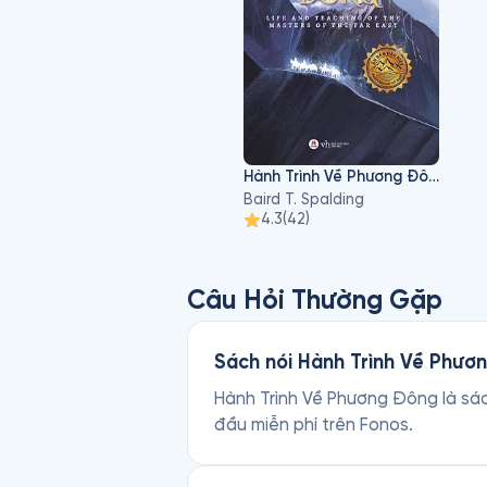
trong điều tra dân số Hoa Kỳ n
đó, thông thường người nước n
trong giấy chứng nhận kết hôn 
di cư sang Mỹ sau đó.
Hành Trình Về Phương Đông
Baird T. Spalding
4.3
(
42
)
Câu Hỏi Thường Gặp
Sách nói Hành Trình Về Phươn
Hành Trình Về Phương Đông là sách
đầu miễn phí trên Fonos.