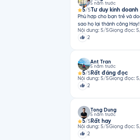
5 năm trước
5
Tư duy kinh doanh
/5
Phù hợp cho bạn trẻ và doanh chủ Sách có những tư duy mới, lạ của những người thành 
sao họ lại thành công Hay!
Nội dung
:
5
/5
Giọng đọc
:
5
2
Ant Tran
5 năm trước
5
Rất đáng đọc
/5
Nội dung
:
5
/5
Giọng đọc
:
5
2
Tong Dung
5 năm trước
5
Rất hay
/5
Nội dung
:
5
/5
Giọng đọc
:
5
2