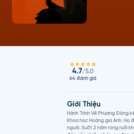
4.7
/5.0
64
đánh giá
Giới Thiệu
Hành Trình Về Phương Đông kể
Khoa học Hoàng gia Anh. Họ đ
người. Suốt 2 năm rong ruổi k