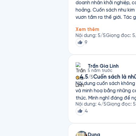
doanh nhân khởi nghiệp, c
hoảng. Cuốn sách như kim 
vươn tầm ra thế giới. Tác 
của các doanh nhân và các
Xem thêm
thấy. ￼Thành công không chỉ
Nội dung
:
5
/5
Giọng đọc
:
5
thần trách nhiệm cao luôn 
9
hành động liên tục trong 
xuất sắc như vậy￼ để tiếp 
trọng cảm ơn.
Trần Gia Linh
5 năm trước
4.5
Cuốn sách là nh
/5
Nội dung cuốn sách không p
và minh hoạ bằng những co
thức. Mình nghĩ đáng để n
Nội dung
:
4
/5
Giọng đọc
:
5
4
Dung