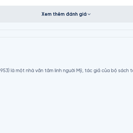
Xem thêm đánh giá
53) là một nhà văn tâm linh người Mỹ, tác giả của bộ sách tâ
ding cho rằng ông sinh ra ở Anh vào năm 1857, Spalding cũng
872. Ông đã dành phần lớn cuộc đời của mình như một kỹ sư
m Viễn Đông lần đầu tiên vào cuối những năm 1800 và sau đ
rong chuyến đi đến Ấn Độ năm 1935 theo sự yêu cầu của nhà
 thoại đã được phổ biến rộng rãi ngay cả trong cuộc đời của ô
 dẫn mâu thuẫn về tuổi của ông là 95 hay 107. Ngày sinh của 