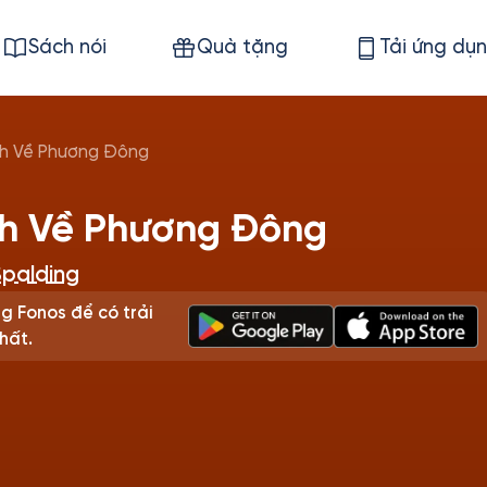
Sách nói
Quà tặng
Tải ứng dụ
nh Về Phương Đông
nh Về Phương Đông
Spalding
g Fonos để có trải
hất.