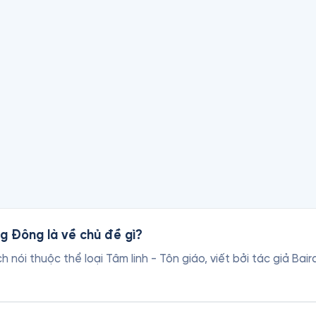
ăm 1880. Tuy nhiên, điều đó có thể có nghĩa là lần đầu tiên 
goài sẽ được cung cấp ngày sinh và tên mới khi họ mới đến 
năm 1911 ở California. Trong các hồ sơ khác, nơi sinh của ông
g Đông là về chủ đề gì?
 nói thuộc thể loại Tâm linh - Tôn giáo, viết bởi tác giả Bai