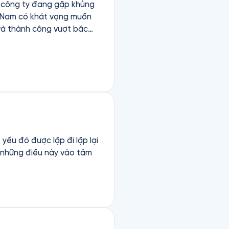
g công ty đang gặp khủng
 Nam có khát vọng￼ muốn
 và thành công vượt bậc
 thế kỷ. Qua cuốn sách ta
nh kỷ luật, sự cam kết, tinh
đã không gục ngã, họ luôn
 những cuốn sách hay và
hát triển vượt bậc￼. Trân
yếu đó được lặp đi lặp lại
i những điều này vào tâm