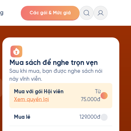
ng
Các gói & Mức giá
Mua sách để nghe trọn vẹn
Sau khi mua, bạn được nghe sách nói
này vĩnh viễn.
Mua với gói Hội viên
Từ
Xem quyền lợi
75.000đ
Mua lẻ
129.000đ