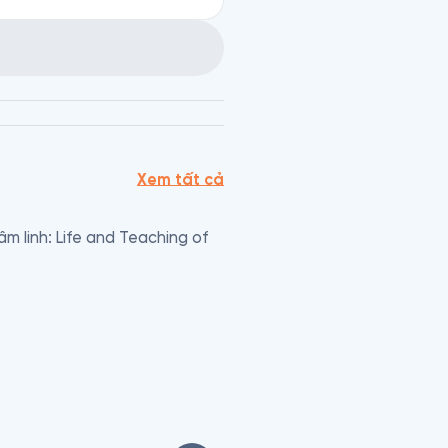
Xem tất cả
m linh: Life and Teaching of 
 được cho là sinh ra ở North 
 khai thác mỏ ở miền Tây 
ó một lần nữa vào những năm 
 xuất bản Devorss & Company 
ng. Khi ông qua đời năm 1953 
ông được cho là "1872-1873" 