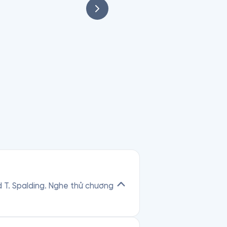
ông đến Mỹ vì vào thời điểm 
Mỹ. Ngày này cũng được ghi 
 được cho là Anh với việc ông 
rd T. Spalding. Nghe thử chương