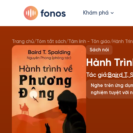
Khám phá
Trang chủ
/
Tóm tắt sách
/
Tâm linh - Tôn giáo
/
Hành Trì
Sách nói
Hành Trì
Tác giả:
Baird T. 
Nghe trên ứng dụn
nghiệm tuyệt vời n