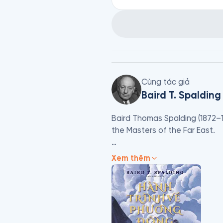
Cùng tác giả
Baird T. Spalding
Baird Thomas Spalding (1872–19
the Masters of the Far East.

Mặc dù các cuốn sách của Spal
Xem thêm
Cohocton, New York vào năm 1
nước Mỹ. Spalding đã đến thă
1920 và sau đó một lần nữa t
của ông. Chi tiết tiểu sử giai
tại Arizona, các cáo phó trích