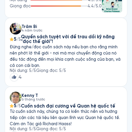
nhất”.

Giọng đọc
4.4
/5.0
Charles Fishman (sinh năm 1961) là phóng viên kinh tế có 
tiếng và là thành viên sáng lập tạp chí Fast Company. Ông 
còn là tác giả sách bán chạy với những tựa sách nổi bật như 
Hiệu Ứng Wal-Mart và The Big Thirst (tạm dịch Cơn Khát Lớn). 
Trâm Bi
4 năm trước
Ông từng 3 lần đoạt Giải thưởng Gerald Loeb - giải thưởng 
Quyển sách tuyệt vời để trau dồi kỹ năng
5
danh giá nhất trong lĩnh vực báo chí kinh doanh của Mỹ.
/5
"đọc thế giới"!
Đừng nghe/đọc cuốn sách này nếu bạn cho rằng mình
nên phớt lờ thế giới - nơi mà mọi chuyển động của nó
đều tác động đến mọi khía cạnh cuộc sống của bạn, và
cả con cái bạn.
Nội dung
:
5
/5
Giọng đọc
:
5
/5
4
Kenny T
6 tháng trước
5
Cuốn sách đại cương về Quan hệ quốc tế
/5
Từ cuốn sách này, chúng ta có kiến thức nền và hướng
tiếp cận các tài liệu liên quan lĩnh vực Quan hệ quốc tế.
Cám ơn Tác giả Richard Haass!
Nội dung
:
5
/5
Giọng đọc
:
5
/5