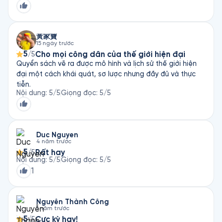
黃家寶
15 ngày trước
5
Cho mọi công dân của thế giới hiện đại
/5
Quyển sách vẽ ra được mô hình và lịch sử thế giới hiện
đại một cách khái quát, sơ lược nhưng đầy đủ và thực
tiễn.
Nội dung
:
5
/5
Giọng đọc
:
5
/5
Duc Nguyen
4 năm trước
5
Rất hay
/5
Nội dung
:
5
/5
Giọng đọc
:
5
/5
1
Nguyễn Thành Công
1 năm trước
5
Cực kỳ hay!
/5