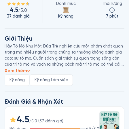
Danh mục
Thời lượng
4.5
/5.0
37
đánh giá
Kỹ năng
7 phút
Giới Thiệu
Hãy Tò Mò Như Một Đứa Trẻ nghiên cứu một phẩm chất quan 
trọng mà nhiều người trong chúng ta thường không đánh giá 
cao: sự tò mò. Cuốn sách giải thích sự quan trọng sống còn 
của trí tò mò và vạch ra những cách mà trí tò mò có thể cải 
thiện các mối quan hệ, thậm chí giúp chúng ta vượt qua sợ 
Xem thêm
hãi và trở thành một phiên bản tốt hơn. 

Kỹ năng
Kỹ năng Làm việc
Brian Grazer (sinh năm 1951) là một trong những nhà sản xuất 
phim thành công nhất tại Hollywood từ những năm 1990. Ông 
từng đoạt giải Oscar dành cho Phim Hay Nhất năm 2002 với 
tác phẩm Một Tâm Hồn Đẹp (A Beautiful Mind). Những bộ 
Đánh Giá & Nhận Xét
phim điện ảnh và truyền hình khác của ông từng được đề cử 
43 giải Oscar và 198 giải Emmys - giải thưởng cao quý nhất 
4.5
của công nghiệp truyền hình Mỹ. Năm 2007, Brian Grazer được 
/5.0
(
37
đánh giá
)
tạp chí Time vinh danh là một trong “100 người có ảnh hưởng 
Nội dung
4.5
/5.0