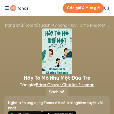
Các gói & Mức giá
Trang chủ
/
Tóm tắt sách
/
Kỹ năng
/
Hãy Tò Mò Như Một Đứa Trẻ
Hãy Tò Mò Như Một Đứa Trẻ
Tác giả:
Brian Grazer
,
Charles Fishman
Sách nói
Nghe trên ứng dụng Fonos để có trải nghiệm tuyệt vời
nhất.