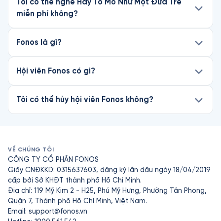
Tôi có thể nghe Hãy Tò Mò Như Một Đứa Trẻ
miễn phí không?
Fonos là gì?
Hội viên Fonos có gì?
Tôi có thể hủy hội viên Fonos không?
VỀ CHÚNG TÔI
CÔNG TY CỔ PHẦN FONOS
Giấy CNĐKKD: 0315637603, đăng ký lần đầu ngày 18/04/2019
cấp bởi Sở KHĐT thành phố Hồ Chí Minh.
Địa chỉ: 119 Mỹ Kim 2 - H25, Phú Mỹ Hưng, Phường Tân Phong,
Quận 7, Thành phố Hồ Chí Minh, Việt Nam.
Email:
support@fonos.vn