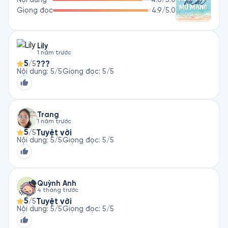
Giọng đọc
4.9
/5.0
Lily
1 năm trước
5
???
/5
Nội dung
:
5
/5
Giọng đọc
:
5
/5
Trang
1 năm trước
5
Tuyệt vời
/5
Nội dung
:
5
/5
Giọng đọc
:
5
/5
Quỳnh Anh
4 tháng trước
5
Tuyệt vời
/5
Nội dung
:
5
/5
Giọng đọc
:
5
/5