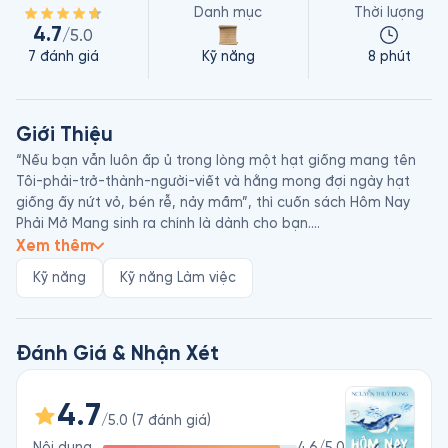
Danh mục
Thời lượng
4.7
/5.0
7
đánh giá
Kỹ năng
8 phút
Giới Thiệu
“Nếu bạn vẫn luôn ấp ủ trong lòng một hạt giống mang tên 
Tôi-phải-trở-thành-người-viết và hằng mong đợi ngày hạt 
giống ấy nứt vỏ, bén rễ, nảy mầm”, thì cuốn sách Hôm Nay 
Phải Mở Mang sinh ra chính là dành cho bạn.

Xem thêm
Nguyễn Thuỳ Dung sinh năm 1990 tại Bến Tre, học tập và làm 
Kỹ năng
Kỹ năng Làm việc
việc ở thành phố Hồ Chí Minh, chủ yếu trong lĩnh vực ngôn ngữ 
học so sánh đối chiếu và mối quan hệ giữa ngôn ngữ với văn 
hoá. Năm 2016, Nguyễn Thuỳ Dung sáng lập kênh mạng xã 
hội Ngày ngày viết chữ như một blog nhỏ tập hợp các bài viết 
Đánh Giá & Nhận Xét
khi làm content marketing, chuyên “kể những câu chuyện 
giản dị be bé về tiếng Việt”, được đông đảo bạn đọc đón 
4.7
nhận. Bạn có thể biết đến Thùy Dung qua các sách Hôm Nay 
/5.0
(
7
đánh giá
)
Phải Mở Mang, Từ Vay Hay Dùng, Chữ Xưa Còn Một Chút Này…
Nội dung
4.6
/5.0