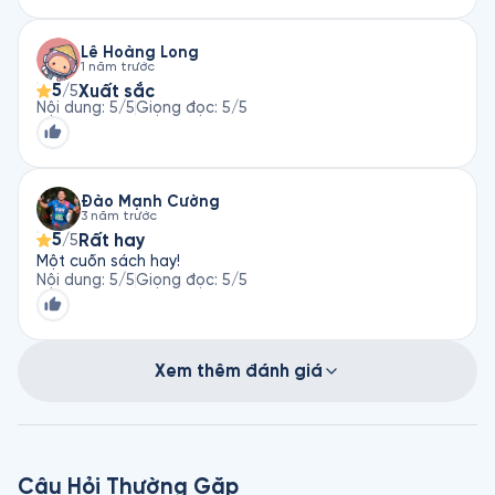
Lê Hoàng Long
1 năm trước
5
Xuất sắc
/5
Nội dung
:
5
/5
Giọng đọc
:
5
/5
Đào Mạnh Cường
3 năm trước
5
Rất hay
/5
Một cuốn sách hay!
Nội dung
:
5
/5
Giọng đọc
:
5
/5
Xem thêm đánh giá
Câu Hỏi Thường Gặp