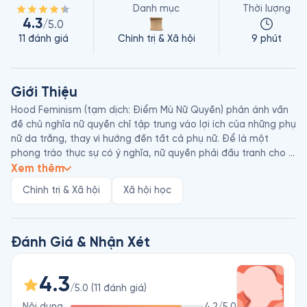
Danh mục
Thời lượng
4.3
/5.0
11
đánh giá
Chính trị & Xã hội
9 phút
Giới Thiệu
Hood Feminism (tạm dịch: Điểm Mù Nữ Quyền) phản ánh vấn 
đề chủ nghĩa nữ quyền chỉ tập trung vào lợi ích của những phụ 
nữ da trắng, thay vì hướng đến tất cả phụ nữ. Để là một 
phong trào thực sự có ý nghĩa, nữ quyền phải đấu tranh cho 
những phụ nữ yếu thế và chịu nhiều thiệt thòi nhất trong xã 
Xem thêm
hội, bao gồm cả phụ nữ da màu.

Chính trị & Xã hội
Xã hội học
Tác giả Mikki Kendall sinh năm 1976, là nhà hoạt động xã hội 
và phê bình văn hóa. Các bài viết xã luận của bà về chủ đề 
chủng tộc, nữ quyền, bạo lực và văn hóa đại chúng thường 
xuất hiện trên The Guardian, Washington Post, Boston Globe, 
Đánh Giá & Nhận Xét
Time, NBC và nhiều tờ báo uy tín khác.
4.3
/5.0
(
11
đánh giá
)
Nội dung
4.2
/5.0