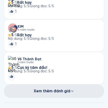
5
Rất hay
/5
Nội dung
:
5
/5
Giọng đọc
:
5
/5
1
KIM
4 năm trước
5
Rất hay
/5
Nội dung
:
5
/5
Giọng đọc
:
5
/5
1
Võ Thành Đạt
1 năm trước
5
Cực kỳ tâm đắc!
/5
Nội dung
:
5
/5
Giọng đọc
:
5
/5
Xem thêm đánh giá