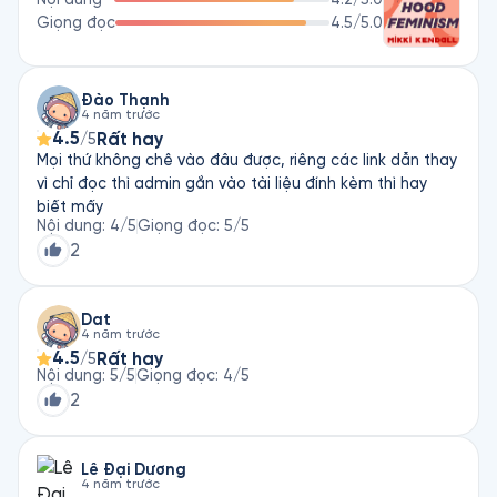
Giọng đọc
4.5
/5.0
Đào Thạnh
4 năm trước
4.5
Rất hay
/5
Mọi thứ không chê vào đâu được, riêng các link dẫn thay
vì chỉ đọc thì admin gắn vào tài liệu đính kèm thì hay
biết mấy
Nội dung
:
4
/5
Giọng đọc
:
5
/5
2
Dat
4 năm trước
4.5
Rất hay
/5
Nội dung
:
5
/5
Giọng đọc
:
4
/5
2
Lê Đại Dương
4 năm trước