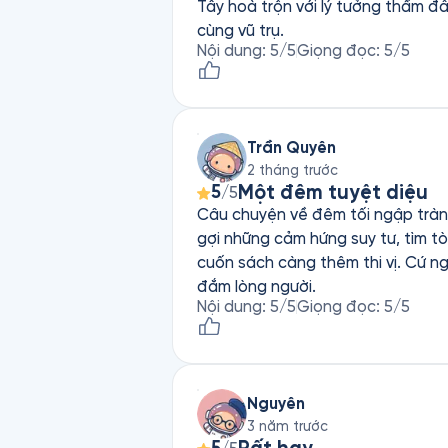
Tây hoà trộn với lý tưởng thấm đ
cùng vũ trụ.
Nội dung
:
5
/5
Giọng đọc
:
5
/5
Trần Quyên
2 tháng trước
Một đêm tuyệt diệu
5
/5
Câu chuyện về đêm tối ngập tràn 
gợi những cảm hứng suy tư, tìm tòi
cuốn sách càng thêm thi vị. Cứ n
đắm lòng người.
Nội dung
:
5
/5
Giọng đọc
:
5
/5
Nguyên
3 năm trước