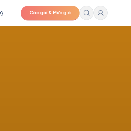
ng
Các gói & Mức giá