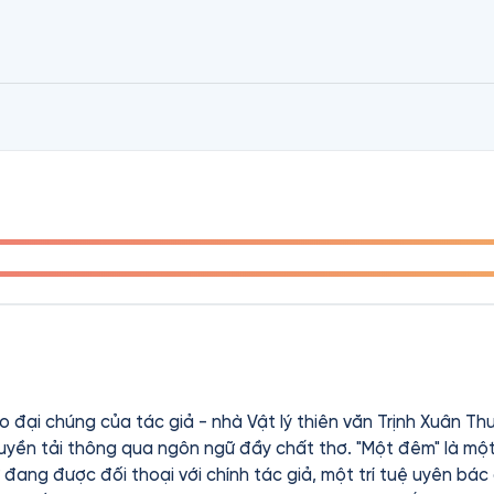
ng Sông Trôi Khuất Địa Đàng (năm 1995), Huyễn Tưởng Thượ
 đại chúng của tác giả - nhà Vật lý thiên văn Trịnh Xuân T
truyền tải thông qua ngôn ngữ đầy chất thơ. "Một đêm" là mộ
 đang được đối thoại với chính tác giả, một trí tuệ uyên bá