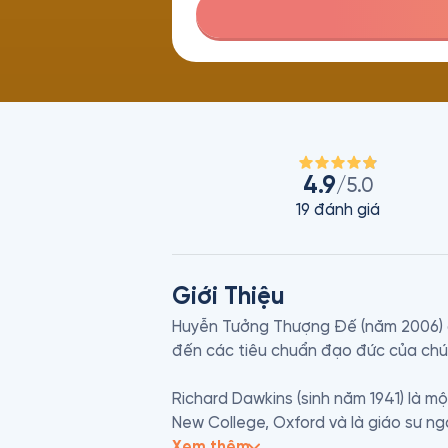
4.9
/5.0
19
đánh giá
Giới Thiệu
Huyễn Tưởng Thượng Đế (năm 2006) giả
đến các tiêu chuẩn đạo đức của chún
Richard Dawkins (sinh năm 1941) là mộ
New College, Oxford và là giáo sư ng
mang tư tưởng vô thần và sống theo 
Xem thêm