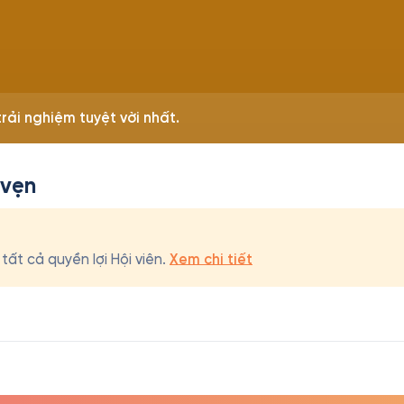
rải nghiệm tuyệt vời nhất.
 vẹn
ất cả quyền lợi Hội viên.
Xem chi tiết