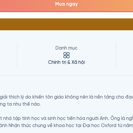
Mua ngay
Danh mục
Chính trị & Xã hội
i thích lý do khiến tôn giáo không nên là nền tảng cho đạo 
g ta như thế nào.

t nhà tập tính học và sinh học tiến hóa người Anh. Ông là ng
ành Nhận thức chung về khoa học tại Đại học Oxford từ năm 
chủ nghĩa nhân văn. Gen Vị Kỷ được xuất bản năm 1976 là tá