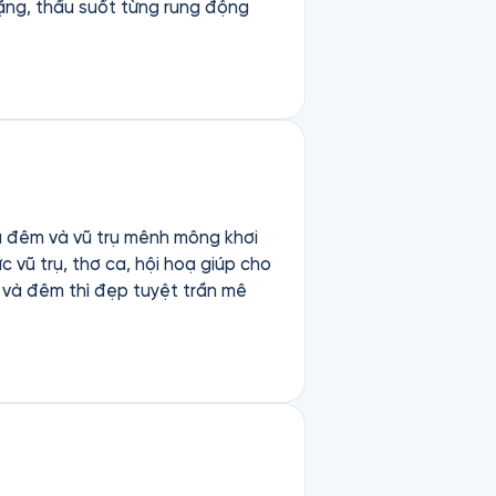
ặng, thấu suốt từng rung động
ủa đêm và vũ trụ mênh mông khơi
c vũ trụ, thơ ca, hội hoạ giúp cho
t và đêm thì đẹp tuyệt trần mê