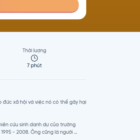
Thời lượng
7 phút
đức xã hội và việc nó có thể gây hại 
hiên cứu sinh danh dự của trường 
1995 - 2008. Ông cũng là người 
c phẩm làm nên tên tuổi của ông, 