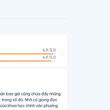
ng Đế (năm 2006)…
4.9
/5.0
4.9
/5.0
huận bao giờ cũng chứa đầy những
t trong số đó. Nhờ có giọng đọc
c của khoa học chính xác phương