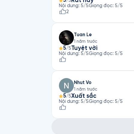
Rất hay
5
/5
Nội dung
:
5
/5
Giọng đọc
:
5
/5
2
Tuan Le
1 năm trước
Tuyệt vời
5
/5
Nội dung
:
5
/5
Giọng đọc
:
5
/5
Nhut Vo
1 năm trước
Xuất sắc
5
/5
Nội dung
:
5
/5
Giọng đọc
:
5
/5