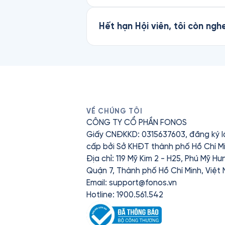
Hết hạn Hội viên, tôi còn n
VỀ CHÚNG TÔI
CÔNG TY CỔ PHẦN FONOS
Giấy CNĐKKD: 0315637603, đăng ký l
cấp bởi Sở KHĐT thành phố Hồ Chí Mi
Địa chỉ: 119 Mỹ Kim 2 - H25, Phú Mỹ H
Quận 7, Thành phố Hồ Chí Minh, Việt
Email:
support@fonos.vn
Hotline: 1900.561.542