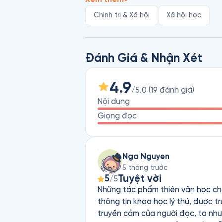
sau đó là các tác phẩm khác như Dò
Chính trị & Xã hội
Xã hội học
Đánh Giá & Nhận Xét
4.9
/5.0
(
19
đánh giá
)
Nội dung
Giọng đọc
Nga Nguyen
5 tháng trước
Tuyệt vời
5
/5
Những tác phẩm thiên văn học cho
thông tin khoa học lý thú, được 
truyền cảm của người đọc, ta như