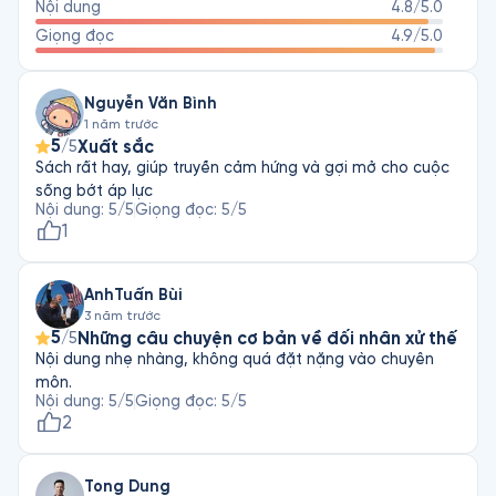
Nội dung
4.8
/5.0
những tháng ngày hỗn loạn để chào đón sự bình yên, tự tin và 
Giọng đọc
4.9
/5.0
thành công.
Nguyễn Văn Bình
1 năm trước
5
Xuất sắc
/5
Sách rất hay, giúp truyền cảm hứng và gợi mở cho cuộc
sống bớt áp lực
Nội dung
:
5
/5
Giọng đọc
:
5
/5
1
AnhTuấn Bùi
3 năm trước
5
Những câu chuyện cơ bản về đối nhân xử thế
/5
Nội dung nhẹ nhàng, không quá đặt nặng vào chuyên
môn.
Nội dung
:
5
/5
Giọng đọc
:
5
/5
2
Tong Dung