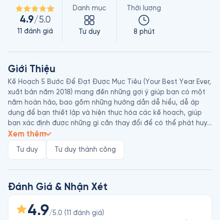
Danh mục
Thời lượng
4.9
/5.0
11
đánh giá
Tư duy
8 phút
Giới Thiệu
Kế Hoạch 5 Bước Để Đạt Được Mục Tiêu (Your Best Year Ever, 
xuất bản năm 2018) mang đến những gợi ý giúp bạn có một 
năm hoàn hảo, bao gồm những hướng dẫn dễ hiểu, dễ áp 
dụng để bạn thiết lập và hiện thực hóa các kế hoạch, giúp 
bạn xác định được những gì cần thay đổi để có thể phát huy 
hết tiềm năng của mình cũng như những chướng ngại cần 
Xem thêm
chinh phục trước khi bắt đầu hành trình cải thiện bản thân. 

Tư duy
Tư duy thành công
Michael Hyatt là tác giả, diễn giả, podcaster và blogger 
người Mỹ, đồng thời là nhà sáng lập và giám đốc điều hành 
Michael Hyatt & Company. Ông là tác giả của những cuốn 
sách về khả năng lãnh đạo, năng suất và thiết lập mục tiêu, 
Đánh Giá & Nhận Xét
bao gồm Kế Hoạch 5 Bước Để Đạt Được Mục Tiêu. Năm 2017, 
Hyatt hoàn chỉnh thiết kế Công cụ giúp người dùng dễ dàng 
4.9
/5.0
(
11
đánh giá
)
lập kế hoạch hướng đến các mục tiêu đề ra, từ đó chấm dứt 