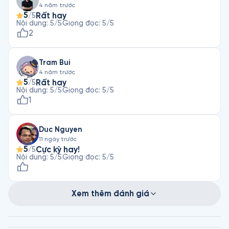
4 năm trước
5
Rất hay
/5
Nội dung
:
5
/5
Giọng đọc
:
5
/5
2
Tram Bui
4 năm trước
5
Rất hay
/5
Nội dung
:
5
/5
Giọng đọc
:
5
/5
1
Duc Nguyen
11 ngày trước
5
Cực kỳ hay!
/5
Nội dung
:
5
/5
Giọng đọc
:
5
/5
Xem thêm đánh giá